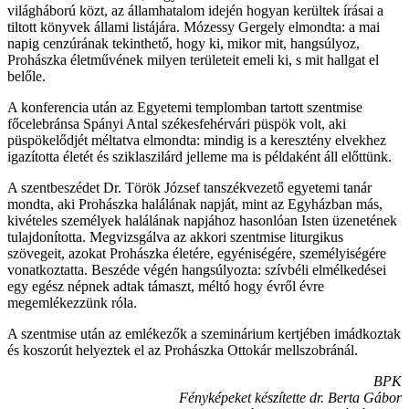
világháború közt, az államhatalom idején hogyan kerültek írásai a
tiltott könyvek állami listájára. Mózessy Gergely elmondta: a mai
napig cenzúrának tekinthető, hogy ki, mikor mit, hangsúlyoz,
Prohászka életművének milyen területeit emeli ki, s mit hallgat el
belőle.
A konferencia után az Egyetemi templomban tartott szentmise
főcelebránsa Spányi Antal székesfehérvári püspök volt, aki
püspökelődjét méltatva elmondta: mindig is a keresztény elvekhez
igazította életét és sziklaszilárd jelleme ma is példaként áll előttünk.
A szentbeszédet Dr. Török József tanszékvezető egyetemi tanár
mondta, aki Prohászka halálának napját, mint az Egyházban más,
kivételes személyek halálának napjához hasonlóan Isten üzenetének
tulajdonította. Megvizsgálva az akkori szentmise liturgikus
szövegeit, azokat Prohászka életére, egyéniségére, személyiségére
vonatkoztatta. Beszéde végén hangsúlyozta: szívbéli elmélkedései
egy egész népnek adtak támaszt, méltó hogy évről évre
megemlékezzünk róla.
A szentmise után az emlékezők a szeminárium kertjében imádkoztak
és koszorút helyeztek el az Prohászka Ottokár mellszobránál.
BPK
Fényképeket készítette dr. Berta Gábor