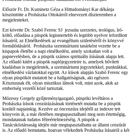
Először Ft. Dr. Kuminetz Géza a Hittudományi Kar dékánja
köszöntötte a Prohászka Ottokárról elnevezett díszteremben a
megjelenteket.
Ezt követte Dr. Szabó Ferenc SJ jezsuita szerzetes, teológus, író-
költő, előadása a püspök legismertebb és legtöbb nyelvre lefordított
írásairól, az Elmélkedések az evangélium születéséről és könyvvé
formálódásáról. Prohászka szemináriumi tanárként vezette be a
kispapok életébe a napi elmélkedést, amely szokatlan volt a
papnevelésben, de a püspök számos spirituális írásának alapja lett.
Az előadó kitért a püspök naplójegyzeteire is, amelyek bővített
kiadásban is megjelentek, a szemináriumi jegyzetekkel, punktákkal,
elmélkedési vázlatokkal együtt. Az írások alapján Szabó Ferenc egy
olyan püspököt mutatott be a hallgatóságnak, aki egészen
Krisztusnak élt, olyan misztikus látnok volt, mint azok, akik az
emberiség vezetői közé tartoztak.
Mózessy Gergely gyűjteményigazgató, püspöki levéltáros a
Prohászka írások cenzúrázásának történetét mutatta be a püspök
korától napjainkig. Kezdve az öncenzúra idejétől az indexre tett
könyvein át, a már életében megtapasztalható meg nem értettségig,
mondatainak tudatos félreértelmezéséig. A püspök a
Tanácsköztársaság idején már megtapasztalhatta az állami cenzúrát
is. Az előadó bemutatta, hogyan vélekedtek Prohászka írásairól a két