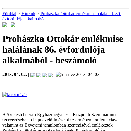
Főoldal
>
Híreink
>
Prohászka Ottokár emlékmise halálának 86.
évfordulója alkalmából
Prohászka Ottokár emlékmise
halálának 86. évfordulója
alkalmából
- beszámoló
2013. 04. 02. |
|
2013. 04. 03.
A Székesfehérvári Egyházmegye és a Központi Szeminárium
szervezésében a Papnevelő Intézet dísztermében konferenciával
valamint az Egyetemi templomban szentmisével emlékeztek
Prohászka Ottokár püspökre halálának 86. évfordulóján.