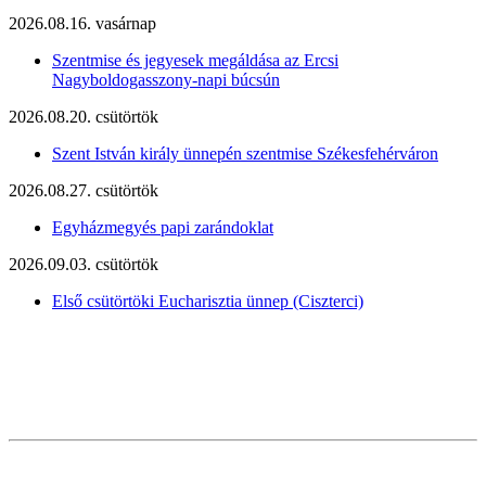
2026.08.16. vasárnap
Szentmise és jegyesek megáldása az Ercsi
Nagyboldogasszony-napi búcsún
2026.08.20. csütörtök
Szent István király ünnepén szentmise Székesfehérváron
2026.08.27. csütörtök
Egyházmegyés papi zarándoklat
2026.09.03. csütörtök
Első csütörtöki Eucharisztia ünnep (Ciszterci)