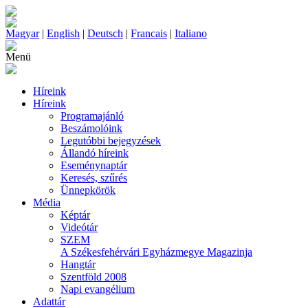
Magyar
|
English
|
Deutsch
|
Francais
|
Italiano
Menü
Híreink
Híreink
Programajánló
Beszámolóink
Legutóbbi bejegyzések
Állandó híreink
Eseménynaptár
Keresés, szűrés
Ünnepkörök
Média
Képtár
Videótár
SZEM
A Székesfehérvári Egyházmegye Magazinja
Hangtár
Szentföld 2008
Napi evangélium
Adattár