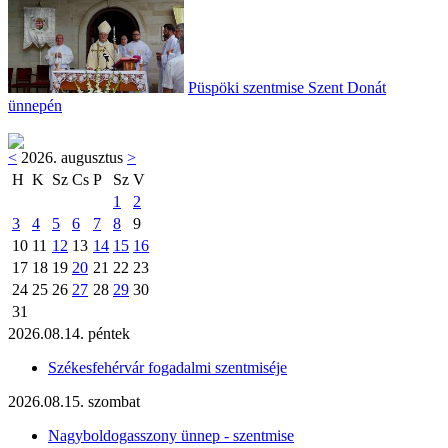
Püspöki szentmise Szent Donát
ünnepén
<
2026. augusztus
>
H
K
Sz
Cs
P
Sz
V
1
2
3
4
5
6
7
8
9
10
11
12
13
14
15
16
17
18
19
20
21
22
23
24
25
26
27
28
29
30
31
2026.08.14. péntek
Székesfehérvár fogadalmi szentmiséje
2026.08.15. szombat
Nagyboldogasszony ünnep - szentmise