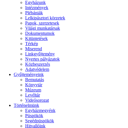
Egyházunk
Intézmények
Plébániák
Lelkipásztori körzetek
Papok, szerzetesek
Világi munkatársak
Dokumentumok
Kitüntetések
Térkép
Miserend
Linkgyűjtemény
Nyertes pályázatok
Közbeszerzés
Adatvédelem
Gyűjteményeink
Bemutatás
Könyvtár
Múzeum
Levéltár
Videósorozat
Történelmünk
Egyházmegyénk
Püspökök
Segédpüspökök
Hitvallóink