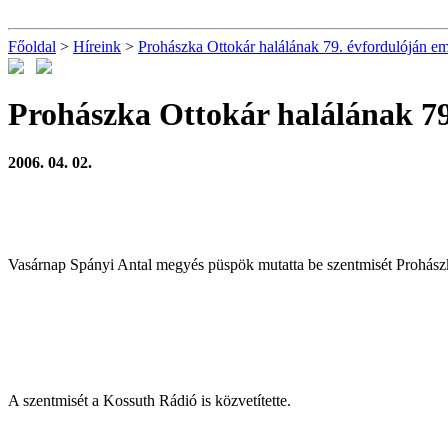
Főoldal
>
Híreink
>
Prohászka Ottokár halálának 79. évfordulóján e
Prohászka Ottokár halálának 79
2006. 04. 02.
Vasárnap Spányi Antal megyés püspök mutatta be szentmisét Prohász
A szentmisét a Kossuth Rádió is közvetítette.