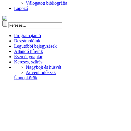
Válogatott bibliográfia
Lapozó
Programajánló
Beszámolóink
Legutóbbi bejegyzések
Állandó híreink
Eseménynaptár
Keresés, szűrés
Nagyböjt és húsvét
Adventi időszak
Ünnepkörök