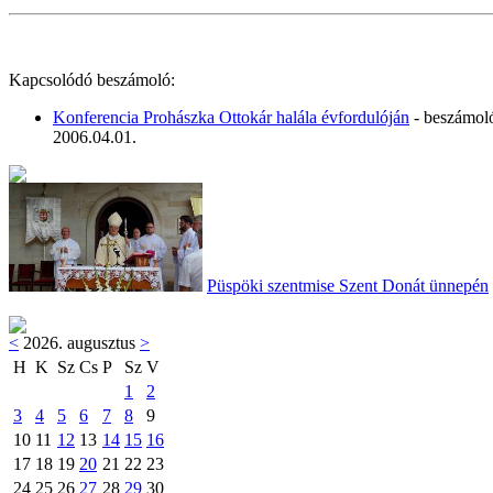
Kapcsolódó beszámoló:
Konferencia Prohászka Ottokár halála évfordulóján
- beszámol
2006.04.01.
Püspöki szentmise Szent Donát ünnepén
<
2026. augusztus
>
H
K
Sz
Cs
P
Sz
V
1
2
3
4
5
6
7
8
9
10
11
12
13
14
15
16
17
18
19
20
21
22
23
24
25
26
27
28
29
30