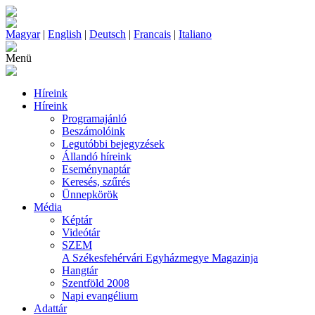
Magyar
|
English
|
Deutsch
|
Francais
|
Italiano
Menü
Híreink
Híreink
Programajánló
Beszámolóink
Legutóbbi bejegyzések
Állandó híreink
Eseménynaptár
Keresés, szűrés
Ünnepkörök
Média
Képtár
Videótár
SZEM
A Székesfehérvári Egyházmegye Magazinja
Hangtár
Szentföld 2008
Napi evangélium
Adattár