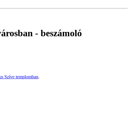
ivárosban
- beszámoló
zus Szíve templomban
.