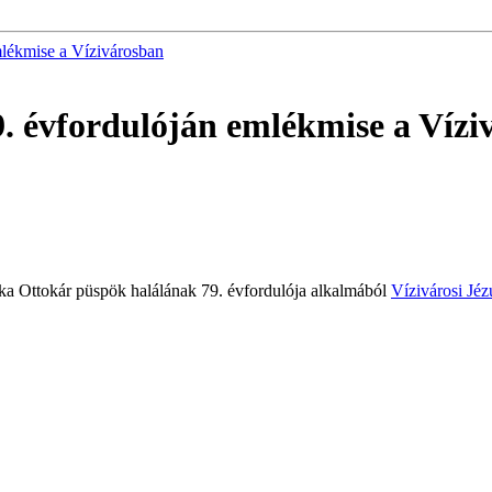
mlékmise a Vízivárosban
. évfordulóján emlékmise a Víz
ka Ottokár püspök halálának 79. évfordulója alkalmából
Vízivárosi Jé