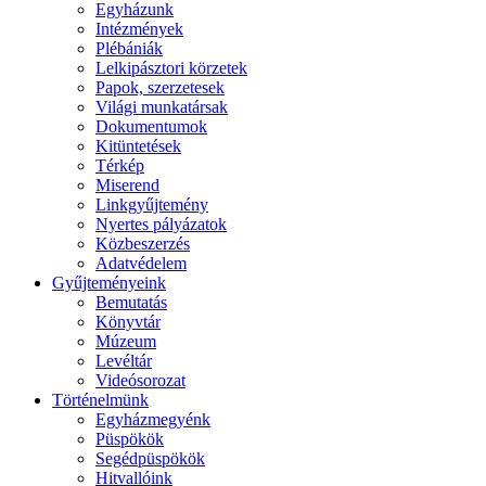
Egyházunk
Intézmények
Plébániák
Lelkipásztori körzetek
Papok, szerzetesek
Világi munkatársak
Dokumentumok
Kitüntetések
Térkép
Miserend
Linkgyűjtemény
Nyertes pályázatok
Közbeszerzés
Adatvédelem
Gyűjteményeink
Bemutatás
Könyvtár
Múzeum
Levéltár
Videósorozat
Történelmünk
Egyházmegyénk
Püspökök
Segédpüspökök
Hitvallóink