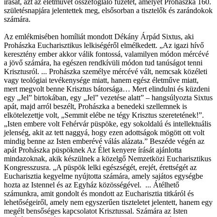
írását, azt az életművet összefoglaló füzetet, amelyet Prohászka 160.
születésnapjára jelentettek meg, elsősorban a tisztelők és zarándokok
számára.
Az emlékmisében homíliát mondott Dékány Árpád Sixtus, aki
Prohászka Eucharisztikus lelkiségéről elmélkedett. „Az igazi hívő
keresztény ember akkor válik fontossá, valamilyen módon mércévé
a jövő számára, ha egészen rendkívüli módon tud tanúságot tenni
Krisztusról. ... Prohászka személye mércévé vált, nemcsak közéleti
vagy teológiai tevékenysége miatt, hanem egész életműve miatt,
mert megvolt benne Krisztus bátorsága… Mert elindulni és küzdeni
egy „Jel” birtokában, egy „Jel” vezetése alatt” – hangsúlyozta Sixtus
apát, majd arról beszélt, Prohászka a benedeki szellemnek is
elkötelezettje volt, „Semmit elébe ne tégy Krisztus szeretetének!”.
„Isten embere volt Fehérvár püspöke, egy sokoldalú és intellektuális
jelenség, akit az tett naggyá, hogy ezen adottságok mögött ott volt
mindig benne az Isten emberévé válás alázata.” Beszéde végén az
apát Prohászka püspöknek Az Élet kenyere írását ajánlotta
mindazoknak, akik készülnek a közelgő Nemzetközi Eucharisztikus
Kongresszusra. „A püspök lelki egészségét, erejét, érettségét az
Eucharisztia kegyelme nyújtotta számára, amely sajátos egységbe
hozta az Istennel és az Egyház közösségével. ... Átélhető
számunkra, amit gondolt és mondott az Eucharisztia titkáról és
lehetőségeiről, amely nem egyszerűen tiszteletet jelentett, hanem egy
megélt bensőséges kapcsolatot Krisztussal. Számára az Isten