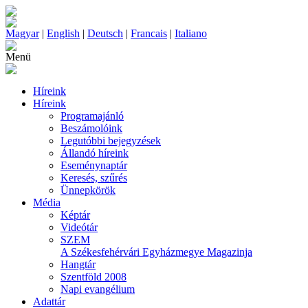
Magyar
|
English
|
Deutsch
|
Francais
|
Italiano
Menü
Híreink
Híreink
Programajánló
Beszámolóink
Legutóbbi bejegyzések
Állandó híreink
Eseménynaptár
Keresés, szűrés
Ünnepkörök
Média
Képtár
Videótár
SZEM
A Székesfehérvári Egyházmegye Magazinja
Hangtár
Szentföld 2008
Napi evangélium
Adattár