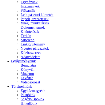
Egyházunk
Intézmények
Plébániák
Lelkipásztori körzetek
Papok, szerzetesek
Világi munkatársak
Dokumentumok
Kitüntetések
Térkép
Miserend
Linkgyűjtemény
Nyertes pályázatok
Közbeszerzés
Adatvédelem
Gyűjteményeink
Bemutatás
Könyvtár
Múzeum
Levéltár
Videósorozat
Történelmünk
Egyházmegyénk
Püspökök
Segédpüspökök
Hitvallóink