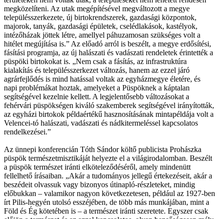
megközelíteni. Az utak megépítésével megváltozott a megye
településszerkezete, új birtokrendszerek, gazdasági központok,
majorok, tanyák, gazdasági épületek, cselédlakások, kastélyok,
intézőházak jöttek létre, amellyel páhuzamosan szükséges volt a
hitélet megújítása is.” Az előadó arról is beszélt, a megye erdősítési,
fásítási programja, az új halászati és vadászati rendeletek érintették a
püspöki birtokokat is. „Nem csak a fásítás, az infrastruktúra
kialakítás és településszerkezet változás, hanem az ezzel járó
agrárfejlődés is mind hatással voltak az egyházmegye életére, és
napi problémákat hoztak, amelyeket a Püspöknek a káptalan
segítségével kezelnie kellett. A legjelentősebb változásokat a
fehérvári püspökségen kiváló szakemberek segítségével irányították,
az egyházi birtokok példaértékű hasznosításának mintapéldája volt a
Velencei-tó halászati, vadászati és nádkitermeléssel kapcsolatos
rendelkezései.”
Az ünnepi konferencián Tóth Sándor költő publicista Prohászka
püspök természetmisztikáját helyezte el a világirodalomban. Beszélt
a püspök természet iránti elköteleződéséről, amely mindenütt
fellelhető írásaiban. „Akár a tudományos jellegű értekezéseit, akár a
beszédeit olvassuk vagy bizonyos útinapló-részleteket, mindig
előbukkan – valamikor nagyon következetesen, például az 1927-ben
írt Pilis-hegyén utolsó esszéjében, de több más munkájában, mint a
Föld és Ég kötetében is – a természet iránti szeretete. Egyszer csak