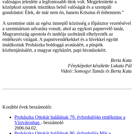
valóságos jelenléte a legfontosabb titok volt. Megjelenítette a
középkori szentek misztikus belső valóságát és a szentpáli
gondolatot: Élek, de már nem én, hanem Krisztus él énbennem.”
A szentmise után az egész ünneplő közösség a főpásztor vezetésével
a szeminárium udvarára vonult, ahol az egykori papnevelő tanár,
Magyarország apostola és tanítója szobránál elhelyezték az
emlékezés virágait. A papnövendékekkel és a hívekkel együtt
imádkoztak Prohászka boldoggá avatásáért, a püspök
közbenjárásáért, a magyar egyházért, papi hivatásokért.
Berta Kata
Fényképeket készítette Lakata Pál
Videó: Somogyi Tamás és Berta Kata
Korábbi évek beszámolói:
Prohászka Ottokár halálának 79. évfordulóján emlékmise a
Vízivárosban
- beszámoló
2006.04.02.
Prohászka Ottokár halálának 80. évfordulója Már a