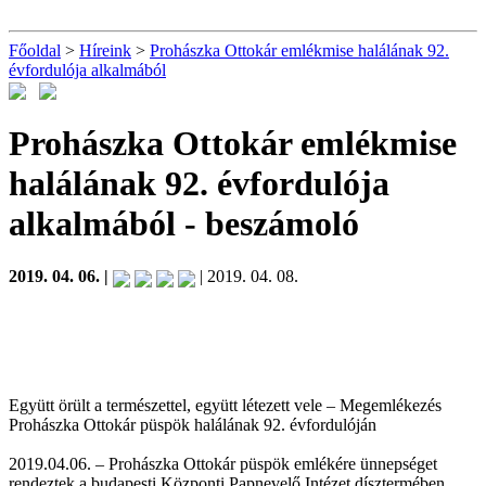
Főoldal
>
Híreink
>
Prohászka Ottokár emlékmise halálának 92.
évfordulója alkalmából
Prohászka Ottokár emlékmise
halálának 92. évfordulója
alkalmából
- beszámoló
2019. 04. 06. |
| 2019. 04. 08.
Együtt örült a természettel, együtt létezett vele – Megemlékezés
Prohászka Ottokár püspök halálának 92. évfordulóján
2019.04.06. – Prohászka Ottokár püspök emlékére ünnepséget
rendeztek a budapesti Központi Papnevelő Intézet dísztermében,