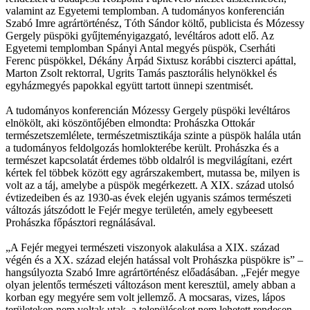
valamint az Egyetemi templomban. A tudományos konferencián
Szabó Imre agrártörténész, Tóth Sándor költő, publicista és Mózessy
Gergely püspöki gyűjteményigazgató, levéltáros adott elő. Az
Egyetemi templomban Spányi Antal megyés püspök, Cserháti
Ferenc püspökkel, Dékány Árpád Sixtusz korábbi ciszterci apáttal,
Marton Zsolt rektorral, Ugrits Tamás pasztorális helynökkel és
egyházmegyés papokkal együtt tartott ünnepi szentmisét.
A tudományos konferencián Mózessy Gergely püspöki levéltáros
elnökölt, aki köszöntőjében elmondta: Prohászka Ottokár
természetszemlélete, természetmisztikája szinte a püspök halála után
a tudományos feldolgozás homlokterébe került. Prohászka és a
természet kapcsolatát érdemes több oldalról is megvilágítani, ezért
kértek fel többek között egy agrárszakembert, mutassa be, milyen is
volt az a táj, amelybe a püspök megérkezett. A XIX. század utolsó
évtizedeiben és az 1930-as évek elején ugyanis számos természeti
változás játszódott le Fejér megye területén, amely egybeesett
Prohászka főpásztori regnálásával.
„A Fejér megyei természeti viszonyok alakulása a XIX. század
végén és a XX. század elején hatással volt Prohászka püspökre is” –
hangsúlyozta Szabó Imre agrártörténész előadásában. „Fejér megye
olyan jelentős természeti változáson ment keresztül, amely abban a
korban egy megyére sem volt jellemző. A mocsaras, vizes, lápos
területeken nem voltak utak, a településeket nem lehetett rendesen