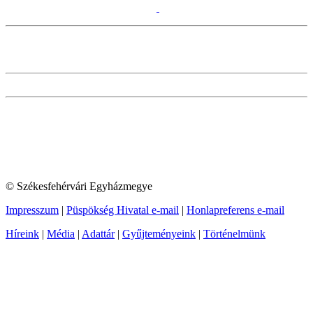
© Székesfehérvári Egyházmegye
Impresszum
|
Püspökség Hivatal e-mail
|
Honlapreferens e-mail
Híreink
|
Média
|
Adattár
|
Gyűjteményeink
|
Történelmünk