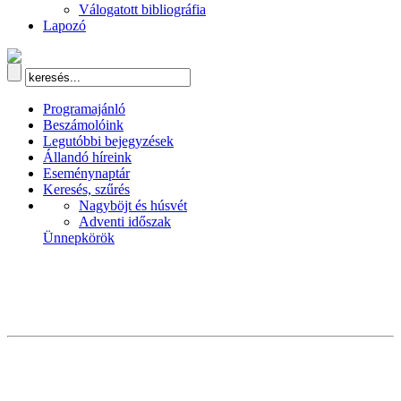
Válogatott bibliográfia
Lapozó
Programajánló
Beszámolóink
Legutóbbi bejegyzések
Állandó híreink
Eseménynaptár
Keresés, szűrés
Nagyböjt és húsvét
Adventi időszak
Ünnepkörök