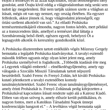
előjön a természet és az azzal kapcsolatos, olyan bensőségesen mély
gondolat, amit Őrajta kívül eddig a világirodalomban még senki sem
tudott így megjeleníteni. Bár nem tartják számon szerte a világban az
írásait, mégis ott van egy nemzet, egy ország életében. Ha egyszer
felfedezik, akkor jönnek rá, hogy világirodalmi jelenségről, egy
óriási szellemi alkotóról van szó.” Az előadó Prohászka
természetmisztikájáról elmondta, nagyon fontos kérdés, mert például
az a transzcendens látás, amellyel a természet által láttatja a
Szentháromság belső életét, egészen egyedi, behelyezi Őt a
legnagyobb alkotók és keresztény gondolkodók közé.
A Prohászka díszteremben tartott emlékülés végén Mózessy Gergely
bemutatta a legújabb Prohászka-kiadványokat. A tavalyi esztendő
második felében ugyanis négy olyan kötet jelent meg, amely
Prohászka személyével is foglalkozik. „Többedik kiadását érte meg
a Legyetek világító emberek! – elmélkedésgyűjtemény, amely egy
válogatás a Szociális Misszió Társulatnak tartott népszerű
beszédeiből. Szabó Ferenc és Frenyó Zoltán, két kiváló Prohászka-
kutató jelentkezett a tavalyi esztendőben komoly
tanulmánykötetekkel. Szabó Ferenc olyan tanulmánygyűjteménnyel,
amely érinti Prohászkát is. Frenyó Zoltánnak pedig kifejezetten a
Prohászkával kapcsolatos írásait rendezte sajtó alá a Kairosz Kiadó.
Ebben van olyan szöveg is, amely először került publikálásra, és
nagyon fontos, mert a Katolikus Társadalmi Napok ünnepi
konferenciáján hangzott el.” – A levéltáros végül bemutatta saját