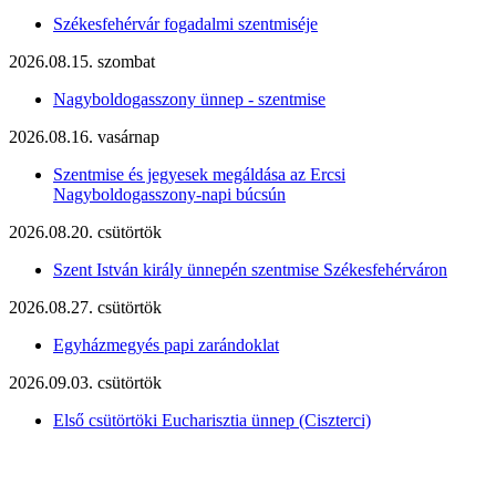
Székesfehérvár fogadalmi szentmiséje
2026.08.15. szombat
Nagyboldogasszony ünnep - szentmise
2026.08.16. vasárnap
Szentmise és jegyesek megáldása az Ercsi
Nagyboldogasszony-napi búcsún
2026.08.20. csütörtök
Szent István király ünnepén szentmise Székesfehérváron
2026.08.27. csütörtök
Egyházmegyés papi zarándoklat
2026.09.03. csütörtök
Első csütörtöki Eucharisztia ünnep (Ciszterci)