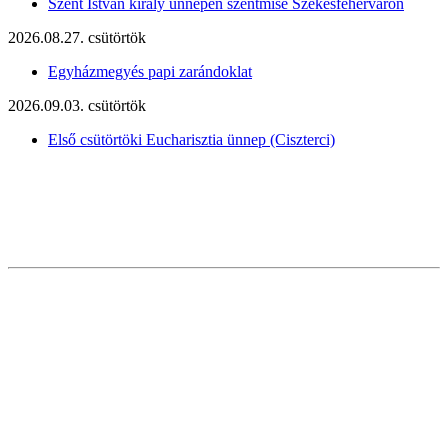
Szent István király ünnepén szentmise Székesfehérváron
2026.08.27. csütörtök
Egyházmegyés papi zarándoklat
2026.09.03. csütörtök
Első csütörtöki Eucharisztia ünnep (Ciszterci)