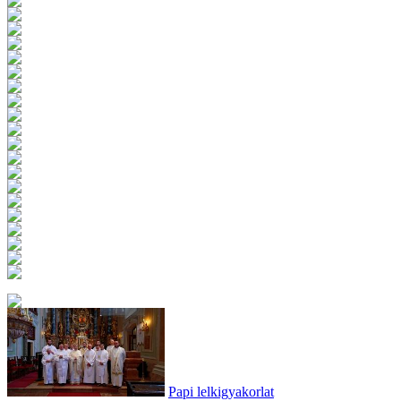
Papi lelkigyakorlat