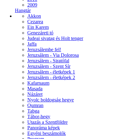
2009
Hangtár
Akkon
Cezarea
Ein Karem
Genezáreti tó
Judeai sivatag és Holt tenger
Jaffa
Jeruzsálembe fel!
Jeruzsálem - Via Dolorosa
Jeruzsálem - Siratófal
Jeruzsálem - Szent Sír
Jeruzsálem - életképek 1
Jeruzsálem - életképek 2
Kafarnaum
Masada
Názáret
Nyolc boldogság hegye
Qumran
Tabga
Tábor-hegy
Utazás a Szentföldre
Panoráma képek
Egyéni beszámolók
Program