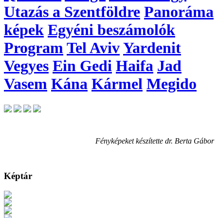
Utazás a Szentföldre
Panoráma
képek
Egyéni beszámolók
Program
Tel Aviv
Yardenit
Vegyes
Ein Gedi
Haifa
Jad
Vasem
Kána
Kármel
Megido
Fényképeket készítette dr. Berta Gábor
Képtár