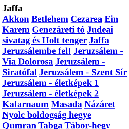
Jaffa
Akkon
Betlehem
Cezarea
Ein
Karem
Genezáreti tó
Judeai
sivatag és Holt tenger
Jaffa
Jeruzsálembe fel!
Jeruzsálem -
Via Dolorosa
Jeruzsálem -
Siratófal
Jeruzsálem - Szent Sír
Jeruzsálem - életképek 1
Jeruzsálem - életképek 2
Kafarnaum
Masada
Názáret
Nyolc boldogság hegye
Qumran
Tabga
Tábor-hegy