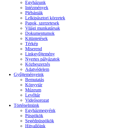
Egyházunk
Intézmények
Plébániák
Lelkipásztori körzetek
Papok, szerzetesek
Világi munkatársak
Dokumentumok
Kitüntetések
Térkép
Miserend
Linkgyűjtemény
Nyertes pályázatok
Közbeszerzés
Adatvédelem
Gyűjteményeink
Bemutatás
Könyvtár
Múzeum
Levéltár
Videósorozat
Történelmünk
Egyházmegyénk
Püspökök
Segédpüspökök
Hitvallóink