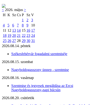
<
2026. május
>
H
K
Sz
Cs
P
Sz
V
1
2
3
4
5
6
7
8
9
10
11
12
13
14
15
16
17
18
19
20
21
22
23
24
25
26
27
28
29
30
31
2026.08.14. péntek
Székesfehérvár fogadalmi szentmiséje
2026.08.15. szombat
Nagyboldogasszony ünnep - szentmise
2026.08.16. vasárnap
Szentmise és jegyesek megáldása az Ercsi
Nagyboldogasszony-napi búcsún
2026.08.20. csütörtök