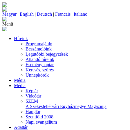
Magyar
|
English
|
Deutsch
|
Francais
|
Italiano
Menü
Híreink
Programajánló
Beszámolóink
Legutóbbi bejegyzések
Állandó híreink
Eseménynaptár
Keresés, szűrés
Ünnepkörök
Média
Média
Képtár
Videótár
SZEM
A Székesfehérvári Egyházmegye Magazinja
Hangtár
Szentföld 2008
Napi evangélium
Adattár