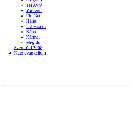
Tel Aviv
Yardenit
Ein Gedi
Haifa
Jad Vasem
Kána
Kármel
Megido
Szentföld 2008
Napi evangélium