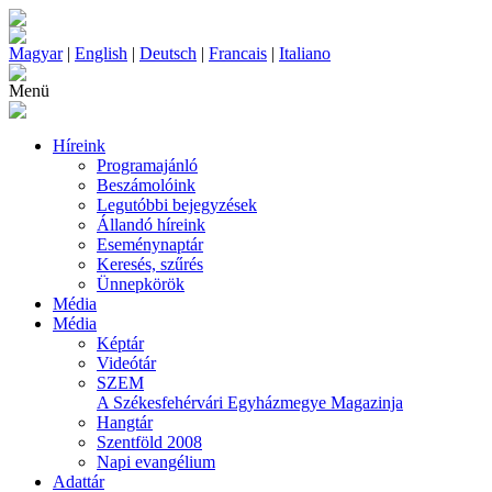
Magyar
|
English
|
Deutsch
|
Francais
|
Italiano
Menü
Híreink
Programajánló
Beszámolóink
Legutóbbi bejegyzések
Állandó híreink
Eseménynaptár
Keresés, szűrés
Ünnepkörök
Média
Média
Képtár
Videótár
SZEM
A Székesfehérvári Egyházmegye Magazinja
Hangtár
Szentföld 2008
Napi evangélium
Adattár