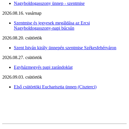
Nagyboldogasszony ünnep - szentmise
2026.08.16. vasárnap
Szentmise és jegyesek megáldása az Ercsi
Nagyboldogasszony-napi búcsún
2026.08.20. csütörtök
Szent István király ünnepén szentmise Székesfehérváron
2026.08.27. csütörtök
Egyházmegyés papi zarándoklat
2026.09.03. csütörtök
Első csütörtöki Eucharisztia ünnep (Ciszterci)