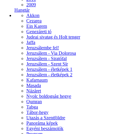
2009
Hangtár
Akkon
Cezarea
Ein Karem
Genezáreti tó
Judeai sivatag és Holt tenger
Jaffa
Jeruzsálembe fel!
Jeruzsálem - Via Dolorosa
Jeruzsálem - Siratófal
Jeruzsálem - Szent Sír
Jeruzsálem - életképek 1
Jeruzsálem - életképek 2
Kafarnaum
Masada
Názáret
Nyolc boldogság hegye
Qumran
Tabga
Tábor-hegy
Utazás a Szentföldre
Panoráma képek
Egyéni beszámolók
Program