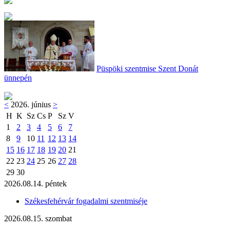
Püspöki szentmise Szent Donát
ünnepén
<
2026. június
>
H
K
Sz
Cs
P
Sz
V
1
2
3
4
5
6
7
8
9
10
11
12
13
14
15
16
17
18
19
20
21
22
23
24
25
26
27
28
29
30
2026.08.14. péntek
Székesfehérvár fogadalmi szentmiséje
2026.08.15. szombat