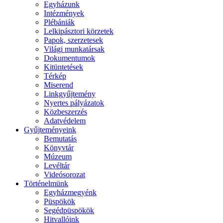
Egyházunk
Intézmények
Plébániák
Lelkipásztori körzetek
Papok, szerzetesek
Világi munkatársak
Dokumentumok
Kitüntetések
Térkép
Miserend
Linkgyűjtemény
Nyertes pályázatok
Közbeszerzés
Adatvédelem
Gyűjteményeink
Bemutatás
Könyvtár
Múzeum
Levéltár
Videósorozat
Történelmünk
Egyházmegyénk
Püspökök
Segédpüspökök
Hitvallóink