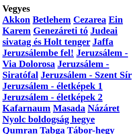
Vegyes
Akkon
Betlehem
Cezarea
Ein
Karem
Genezáreti tó
Judeai
sivatag és Holt tenger
Jaffa
Jeruzsálembe fel!
Jeruzsálem -
Via Dolorosa
Jeruzsálem -
Siratófal
Jeruzsálem - Szent Sír
Jeruzsálem - életképek 1
Jeruzsálem - életképek 2
Kafarnaum
Masada
Názáret
Nyolc boldogság hegye
Qumran
Tabga
Tábor-hegy