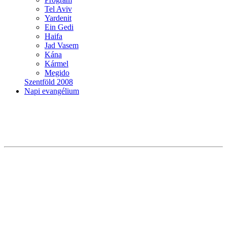
Tel Aviv
Yardenit
Ein Gedi
Haifa
Jad Vasem
Kána
Kármel
Megido
Szentföld 2008
Napi evangélium