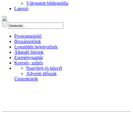
Válogatott bibliográfia
Lapozó
Programajánló
Beszámolóink
Legutóbbi bejegyzések
Állandó híreink
Eseménynaptár
Keresés, szűrés
Nagyböjt és húsvét
Adventi időszak
Ünnepkörök