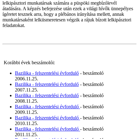
lelkipásztori munkatársak számára a püspöki megbízólevél
átadására. A képzés befejezése után ezek a világi hívők ünnepélyes
ígéretet tesznek arra, hogy a plébános irányítása mellett, annak
munkatársaként lelkiismeretesen végzik a rájuk bízott lelkipásztori
feladatokat.
Korábbi évek beszámolói:
Bazilika - felszentelési évforduló
- beszámoló
2006.11.25.
Bazilika - felszentelési évforduló
- beszámoló
2007.11.25.
Bazilika - felszentelési évforduló
- beszámoló
2008.11.25.
Bazilika - felszentelési évforduló
- beszámoló
2009.11.25.
Bazilika - felszentelési évforduló
- beszámoló
2010.11.25.
Bazilika - felszentelési évforduló
- beszámoló
2011.11.25.