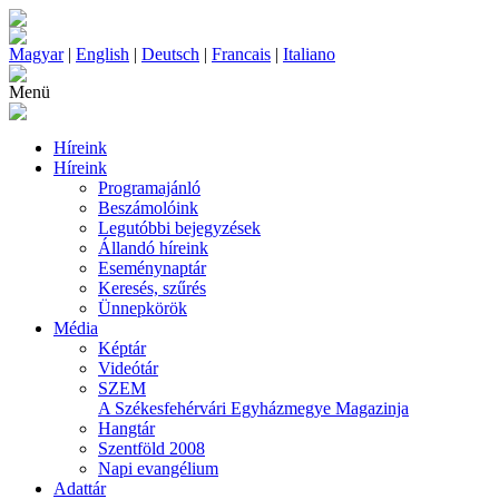
Magyar
|
English
|
Deutsch
|
Francais
|
Italiano
Menü
Híreink
Híreink
Programajánló
Beszámolóink
Legutóbbi bejegyzések
Állandó híreink
Eseménynaptár
Keresés, szűrés
Ünnepkörök
Média
Képtár
Videótár
SZEM
A Székesfehérvári Egyházmegye Magazinja
Hangtár
Szentföld 2008
Napi evangélium
Adattár