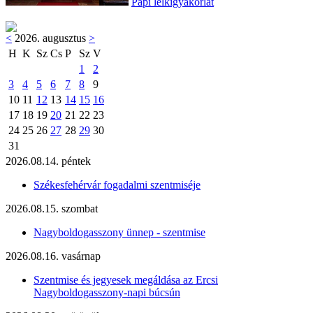
Papi lelkigyakorlat
<
2026. augusztus
>
H
K
Sz
Cs
P
Sz
V
1
2
3
4
5
6
7
8
9
10
11
12
13
14
15
16
17
18
19
20
21
22
23
24
25
26
27
28
29
30
31
2026.08.14. péntek
Székesfehérvár fogadalmi szentmiséje
2026.08.15. szombat
Nagyboldogasszony ünnep - szentmise
2026.08.16. vasárnap
Szentmise és jegyesek megáldása az Ercsi
Nagyboldogasszony-napi búcsún