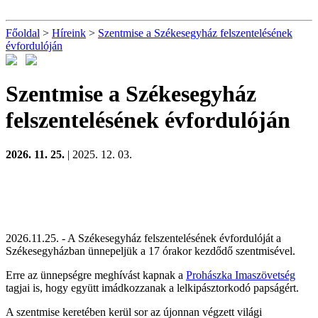
Főoldal
>
Híreink
>
Szentmise a Székesegyház felszentelésének
évfordulóján
Szentmise a Székesegyház
felszentelésének évfordulóján
2026. 11. 25.
| 2025. 12. 03.
2026.11.25. - A Székesegyház felszentelésének évfordulóját a
Székesegyházban ünnepeljük a 17 órakor kezdődő szentmisével.
Erre az ünnepségre meghívást kapnak a
Prohászka Imaszövetség
tagjai is, hogy együtt imádkozzanak a lelkipásztorkodó papságért.
A szentmise keretében kerül sor az újonnan végzett világi