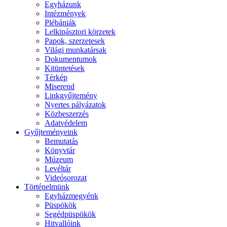
Egyházunk
Intézmények
Plébániák
Lelkipásztori körzetek
Papok, szerzetesek
Világi munkatársak
Dokumentumok
Kitüntetések
Térkép
Miserend
Linkgyűjtemény
Nyertes pályázatok
Közbeszerzés
Adatvédelem
Gyűjteményeink
Bemutatás
Könyvtár
Múzeum
Levéltár
Videósorozat
Történelmünk
Egyházmegyénk
Püspökök
Segédpüspökök
Hitvallóink