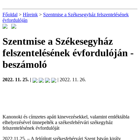
Főoldal
>
Híreink
>
Szentmise a Székesegyház felszentelésének
évfordulóján
Szentmise a Székesegyház
felszentelésének évfordulóján
-
beszámoló
2022. 11. 25. |
| 2022. 11. 26.
Kanonoki és címzetes apáti kinevezésekkel, valamint emléktábla
elhelyezésével ünnepelték a székesfehérvári székegyház
felszentelésének évfordulóját
2022.11.25. – A felújított székesfehérvári Szent István király