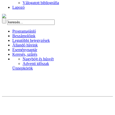
Válogatott bibliográfia
Lapozó
Programajánló
Beszámolóink
Legutóbbi bejegyzések
Állandó híreink
Eseménynaptár
Keresés, szűrés
Nagyböjt és húsvét
Adventi időszak
Ünnepkörök