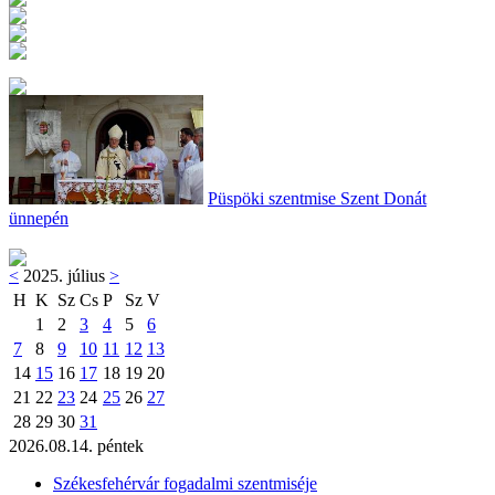
Püspöki szentmise Szent Donát
ünnepén
<
2025. július
>
H
K
Sz
Cs
P
Sz
V
1
2
3
4
5
6
7
8
9
10
11
12
13
14
15
16
17
18
19
20
21
22
23
24
25
26
27
28
29
30
31
2026.08.14. péntek
Székesfehérvár fogadalmi szentmiséje