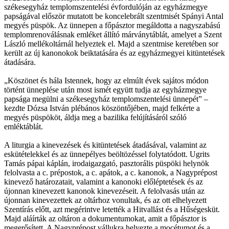
székesegyház templomszentelési évfordulóján az egyházmegye
papságával először mutatott be koncelebrált szentmisét Spányi Antal
megyés püspök. Az ünnepen a főpásztor megáldotta a nagyszabású
templomrenoválásnak emléket állító márványtáblát, amelyet a Szent
László mellékoltárnál helyeztek el. Majd a szentmise keretében sor
került az új kanonokok beiktatására és az egyházmegyei kitüntetések
átadására.
„Köszönet és hála Istennek, hogy az elmúlt évek sajátos módon
történt ünneplése után most ismét együtt tudja az egyházmegye
papsága megülni a székesegyház templomszentelési ünnepét” –
kezdte Dózsa István plébános köszöntőjében, majd felkérte a
megyés püspököt, áldja meg a bazilika felújításáról szóló
emléktáblát.
A liturgia a kinevezések és kitüntetések átadásával, valamint az
eskütételekkel és az ünnepélyes beöltözéssel folytatódott. Ugrits
Tamás pápai káplán, irodaigazgató, pasztorális püspöki helynök
felolvasta a c. prépostok, a c. apátok, a c. kanonok, a Nagyprépost
kinevező határozatait, valamint a kanonoki előléptetések és az
újonnan kinevezett kanonok kinevezéseit. A felolvasás után az
újonnan kinevezettek az oltárhoz vonultak, és az ott elhelyezett
Szentírás előtt, azt megérintve letették a Hitvallást és a Hűségesküt.
Majd aláírták az oltáron a dokumentumokat, amit a főpásztor is
megerősített. A Nagyprépost vállukra helyezte a mocétumot és a