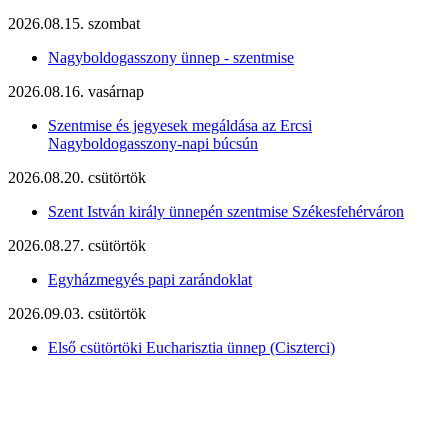
2026.08.15. szombat
Nagyboldogasszony ünnep - szentmise
2026.08.16. vasárnap
Szentmise és jegyesek megáldása az Ercsi
Nagyboldogasszony-napi búcsún
2026.08.20. csütörtök
Szent István király ünnepén szentmise Székesfehérváron
2026.08.27. csütörtök
Egyházmegyés papi zarándoklat
2026.09.03. csütörtök
Első csütörtöki Eucharisztia ünnep (Ciszterci)