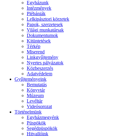
Egyházunk
Intézmények
Plébániák
Lelkipásztori körzetek
Papok, szerzetesek
Világi munkatársak
Dokumentumok
Kitüntetések
Térkép
Miserend
Linkgyűjtemény
Nyertes pályázatok
Közbeszerzés
Adatvédelem
Gyűjteményeink
Bemutatás
Könyvtár
Múzeum
Levéltár
Videósorozat
Történelmünk
Egyházmegyénk
Püspökök
Segédpüspökök
Hitvallóink