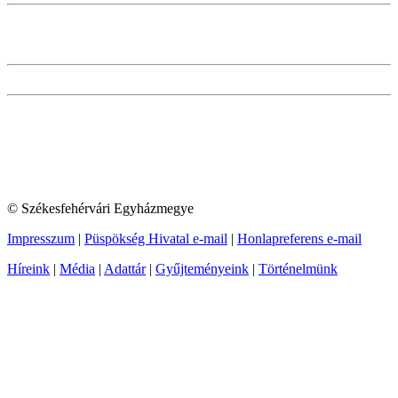
© Székesfehérvári Egyházmegye
Impresszum
|
Püspökség Hivatal e-mail
|
Honlapreferens e-mail
Híreink
|
Média
|
Adattár
|
Gyűjteményeink
|
Történelmünk