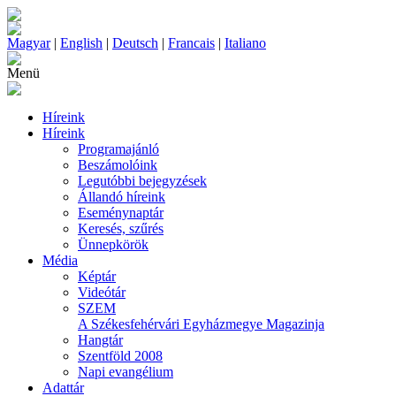
Magyar
|
English
|
Deutsch
|
Francais
|
Italiano
Menü
Híreink
Híreink
Programajánló
Beszámolóink
Legutóbbi bejegyzések
Állandó híreink
Eseménynaptár
Keresés, szűrés
Ünnepkörök
Média
Képtár
Videótár
SZEM
A Székesfehérvári Egyházmegye Magazinja
Hangtár
Szentföld 2008
Napi evangélium
Adattár