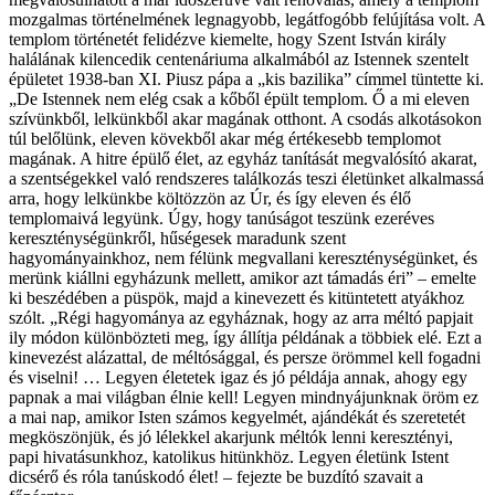
mozgalmas történelmének legnagyobb, legátfogóbb felújítása volt. A
templom történetét felidézve kiemelte, hogy Szent István király
halálának kilencedik centenáriuma alkalmából az Istennek szentelt
épületet 1938-ban XI. Piusz pápa a „kis bazilika” címmel tüntette ki.
„De Istennek nem elég csak a kőből épült templom. Ő a mi eleven
szívünkből, lelkünkből akar magának otthont. A csodás alkotásokon
túl belőlünk, eleven kövekből akar még értékesebb templomot
magának. A hitre épülő élet, az egyház tanítását megvalósító akarat,
a szentségekkel való rendszeres találkozás teszi életünket alkalmassá
arra, hogy lelkünkbe költözzön az Úr, és így eleven és élő
templomaivá legyünk. Úgy, hogy tanúságot teszünk ezeréves
kereszténységünkről, hűségesek maradunk szent
hagyományainkhoz, nem félünk megvallani kereszténységünket, és
merünk kiállni egyházunk mellett, amikor azt támadás éri” – emelte
ki beszédében a püspök, majd a kinevezett és kitüntetett atyákhoz
szólt. „Régi hagyománya az egyháznak, hogy az arra méltó papjait
ily módon különbözteti meg, így állítja példának a többiek elé. Ezt a
kinevezést alázattal, de méltósággal, és persze örömmel kell fogadni
és viselni! … Legyen életetek igaz és jó példája annak, ahogy egy
papnak a mai világban élnie kell! Legyen mindnyájunknak öröm ez
a mai nap, amikor Isten számos kegyelmét, ajándékát és szeretetét
megköszönjük, és jó lélekkel akarjunk méltók lenni keresztényi,
papi hivatásunkhoz, katolikus hitünkhöz. Legyen életünk Istent
dicsérő és róla tanúskodó élet! – fejezte be buzdító szavait a