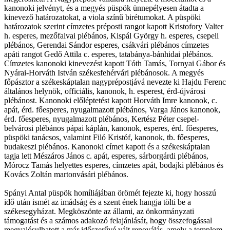
kanonoki jelvényt, és a megyés püspök ünnepélyesen átadta a
kinevező határozatokat, a viola színű birétumokat. A püspöki
határozatok szerint címzetes préposti rangot kapott Kristofory Valter
h. esperes, mezőfalvai plébános, Kispál György h. esperes, csepeli
plébános, Gerendai Sándor esperes, csákvári plébános címzetes
apáti rangot Gedő Attila c. esperes, tatabánya-bánhidai plébános.
Címzetes kanonoki kinevezést kapott Tóth Tamás, Tornyai Gábor és
Nyárai-Horváth István székesfehérvári plébánosok. A megyés
főpásztor a székeskáptalan nagyprépostjává nevezte ki Hajdu Ferenc
általános helynök, officiális, kanonok, h. esperest, érd-újvárosi
plébánost. Kanonoki előléptetést kapott Horváth Imre kanonok, c.
apát, érd. főesperes, nyugalmazott plébános, Varga János kanonok,
érd. főesperes, nyugalmazott plébános, Kertész Péter csepel-
belvárosi plébános pápai káplán, kanonok, esperes, érd. főesperes,
püspöki tanácsos, valamint Filó Kristóf, kanonok, tb. főesperes,
budakeszi plébános. Kanonoki címet kapott és a székeskáptalan
tagja lett Mészáros János c. apát, esperes, sárborgárdi plébános,
Mórocz Tamás helyettes esperes, címzetes apát, bodajki plébános és
Kovács Zoltán martonvásári plébános.
Spányi Antal püspök homíliájában örömét fejezte ki, hogy hosszú
idő után ismét az imádság és a szent ének hangja tölti be a
székesegyházat. Megköszönte az állami, az önkormányzati
támogatást és a számos adakozó felajánlását, hogy összefogással
megvalósulhatott a már időszerűvé vált renoválás, amely a templom