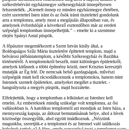
székesfehérvári egyházmegye székesegyházát ünnepélyesen
felszentelték. „Kiemelt ünnep ez minden egyházmegye életében,
ezért szeretettel Isten iránt és az ősök iránti tisztelettel gondolunk
arra a templomra, amely most a megújulás állapotában van, és
amelynek évfordulóját a következő esztendőben már az eredeti
szépségű templomban ünnepelhetjük.” – emelte ki a szentmise
elején Spányi Antal püspök.
A főpásztor megemlékezett a Szent István király által, a
Boldogságos Szűz Mária tiszteletére építtetett templom, majd a
belvárosi plébániatemplom, a későbbi Székesegyház és Bazilika
történetéről. A templomokról beszélt, mint különleges épületekről,
amelyek kitűnnek a többi építmény közül, mert Krisztus keresztjét
mutatják az Ég felé. De nemcsak belső gazdagságuk, művészi
szépségük miatt kell rácsodálkoznunk a templomokra, hanem mint
Istennek szentelt épületekre, amelyeket megillet a tisztelet. -
hangsúlyozta a megyés püspök, majd hozzátette.
Elfelejtettük, hogy a templomban a lelkünket az Istenhez kell
emelni. Az embereknek mindig szüksége volt templomra, az ősi
vallásokban is. A katolikus templomról azt mondjuk az Isten háza, a
mennyország kapuja, az áldozat bemutatásának helye, ahol a hívek
közössége összegyűlik, ahol együtt imádkoznak. „Nézzünk
magunkba, szeretjük-e a templomot és az Istennel való találkozás
helyének tartjuk-e? A fény, amely ragyogóvá teszi a templomot vagy