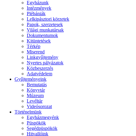
Egyházunk
Intézmények
Plébániák
Lelkipásztori körzetek
Papok, szerzetesek
Világi munkatársak
Dokumentumok
Kitüntetések
Térkép
Miserend
Linkgyűjtemény
Nyertes pályázatok
Közbeszerzés
Adatvédelem
Gyűjteményeink
Bemutatás
Könyvtár
Múzeum
Levéltár
Videósorozat
Történelmünk
Egyházmegyénk
Püspökök
Segédpüspökök
Hitvallóink