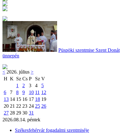
Püspöki szentmise Szent Donát
ünnepén
<
2026. július
>
H
K
Sz
Cs
P
Sz
V
1
2
3
4
5
6
7
8
9
10
11
12
13
14
15
16
17
18
19
20
21
22
23
24
25
26
27
28
29
30
31
2026.08.14. péntek
Székesfehérvár fogadalmi szentmiséje