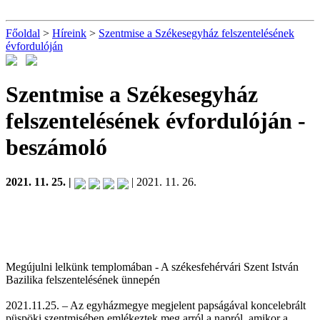
Főoldal
>
Híreink
>
Szentmise a Székesegyház felszentelésének
évfordulóján
Szentmise a Székesegyház
felszentelésének évfordulóján
-
beszámoló
2021. 11. 25. |
| 2021. 11. 26.
Megújulni lelkünk templomában - A székesfehérvári Szent István
Bazilika felszentelésének ünnepén
2021.11.25. – Az egyházmegye megjelent papságával koncelebrált
püspöki szentmisében emlékeztek meg arról a napról, amikor a