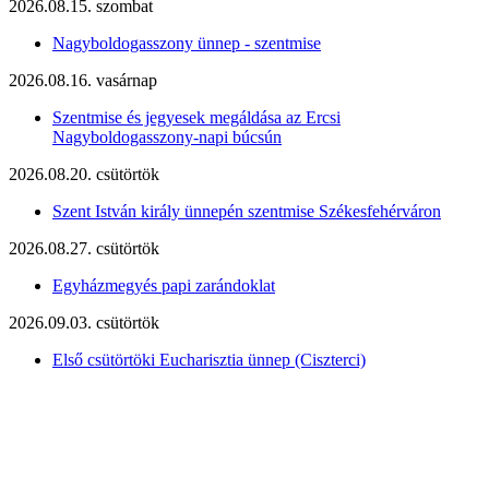
2026.08.15. szombat
Nagyboldogasszony ünnep - szentmise
2026.08.16. vasárnap
Szentmise és jegyesek megáldása az Ercsi
Nagyboldogasszony-napi búcsún
2026.08.20. csütörtök
Szent István király ünnepén szentmise Székesfehérváron
2026.08.27. csütörtök
Egyházmegyés papi zarándoklat
2026.09.03. csütörtök
Első csütörtöki Eucharisztia ünnep (Ciszterci)