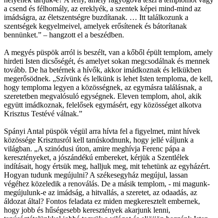
a csend és félhomály, az ereklyék, a szentek képei mind-mind az
imádságra, az életszentségre buzdítanak. … Itt találkozunk a
szentségek kegyelmeivel, amelyek erősítenek és bátorítanak
bennünket.” – hangzott el a beszédben.
A megyés püspök arról is beszélt, van a kőből épült templom, amely
hirdeti Isten dicsőségét, és amelyet sokan megcsodálnak és mennek
tovább. De ha betérnek a hívők, akkor imádkoznak és lelkükben
megerősödnek. „Szívünk és lelkünk is lehet Isten temploma, de kell,
hogy temploma legyen a közösségnek, az egymásra találásnak, a
szeretetben megvalósuló egységnek. Eleven templom, ahol, akik
együtt imádkoznak, felelősek egymásért, egy közösséget alkotva
Krisztus Testévé válnak.”
Spányi Antal püspök végül arra hívta fel a figyelmet, mint hívek
közössége Krisztusról kell tanúskodnunk, hogy jellé váljunk a
világban. „A szinódusi úton, amire meghívja Ferenc pápa a
keresztényeket, a jószándékú embereket, kérjük a Szentlélek
indításait, hogy értsük meg, halljuk meg, mit tehetünk az egyházért.
Hogyan tudunk megújulni? A székesegyház megújul, lassan
végéhez közeledik a renoválás. De a másik templom, - mi magunk-
megújulunk-e az imádság, a hitvallás, a szeretet, az odaadás, az
áldozat által? Fontos feladata ez miden megkeresztelt embernek,
hogy jobb és hűségesebb keresztények akarjunk lenni,