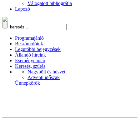
Válogatott bibliográfia
Lapozó
Programajánló
Beszámolóink
Legutóbbi bejegyzések
Állandó híreink
Eseménynaptár
Keresés, szűrés
Nagyböjt és húsvét
Adventi időszak
Ünnepkörök