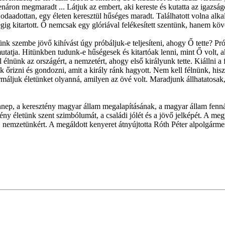
enáron megmaradt ... Látjuk az embert, aki kereste és kutatta az igazságo
eki odaadottan, egy életen keresztül hűséges maradt. Találhatott volna a
ig kitartott. Ő nemcsak egy glóriával felékesített szentünk, hanem köv
nk szembe jövő kihívást úgy próbáljuk-e teljesíteni, ahogy Ő tette? Prób
tatja. Hitünkben tudunk-e hűségesek és kitartóak lenni, mint Ő volt, a
ell élnünk az országért, a nemzetért, ahogy első királyunk tette. Kiállni 
k őrizni és gondozni, amit a király ránk hagyott. Nem kell félnünk, hi
ormáljuk életünket olyanná, amilyen az övé volt. Maradjunk állhatatosa
 ünnep, a keresztény magyar állam megalapításának, a magyar állam fe
ény életünk szent szimbólumát, a családi jólét és a jövő jelképét. A m
, nemzetünkért. A megáldott kenyeret átnyújtotta Róth Péter alpolgármes