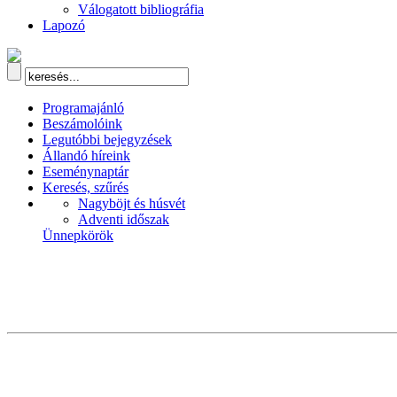
Válogatott bibliográfia
Lapozó
Programajánló
Beszámolóink
Legutóbbi bejegyzések
Állandó híreink
Eseménynaptár
Keresés, szűrés
Nagyböjt és húsvét
Adventi időszak
Ünnepkörök