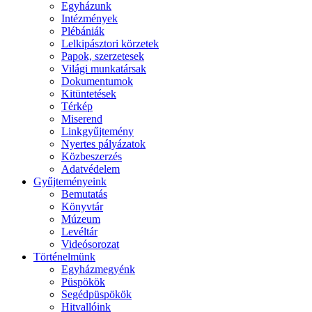
Egyházunk
Intézmények
Plébániák
Lelkipásztori körzetek
Papok, szerzetesek
Világi munkatársak
Dokumentumok
Kitüntetések
Térkép
Miserend
Linkgyűjtemény
Nyertes pályázatok
Közbeszerzés
Adatvédelem
Gyűjteményeink
Bemutatás
Könyvtár
Múzeum
Levéltár
Videósorozat
Történelmünk
Egyházmegyénk
Püspökök
Segédpüspökök
Hitvallóink