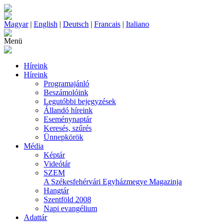
Magyar
|
English
|
Deutsch
|
Francais
|
Italiano
Menü
Híreink
Híreink
Programajánló
Beszámolóink
Legutóbbi bejegyzések
Állandó híreink
Eseménynaptár
Keresés, szűrés
Ünnepkörök
Média
Képtár
Videótár
SZEM
A Székesfehérvári Egyházmegye Magazinja
Hangtár
Szentföld 2008
Napi evangélium
Adattár