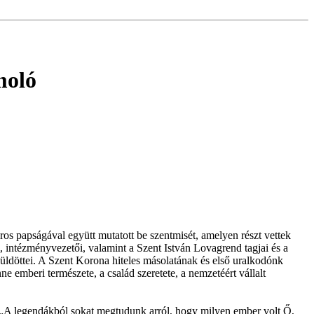
moló
os papságával együtt mutatott be szentmisét, amelyen részt vettek
, intézményvezetői, valamint a Szent István Lovagrend tagjai és a
ldöttei. A Szent Korona hiteles másolatának és első uralkodónk
ne emberi természete, a család szeretete, a nemzetéért vállalt
elni. „A legendákból sokat megtudunk arról, hogy milyen ember volt Ő,