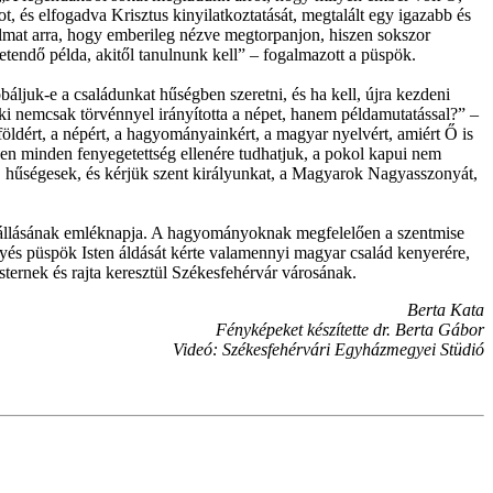
t, és elfogadva Krisztus kinyilatkoztatását, megtalált egy igazabb és
lkalmat arra, hogy emberileg nézve megtorpanjon, hiszen sokszor
etendő példa, akitől tanulnunk kell” – fogalmazott a püspök.
áljuk-e a családunkat hűségben szeretni, és ha kell, újra kezdeni
ki nemcsak törvénnyel irányította a népet, hanem példamutatással?” –
a földért, a népért, a hagyományainkért, a magyar nyelvért, amiért Ő is
szen minden fenyegetettség ellenére tudhatjuk, a pokol kapui nem
k, hűségesek, és kérjük szent királyunkat, a Magyarok Nagyasszonyát,
nnállásának emléknapja. A hagyományoknak megfelelően a szentmise
egyés püspök Isten áldását kérte valamennyi magyar család kenyerére,
ternek és rajta keresztül Székesfehérvár városának.
Berta Kata
Fényképeket készítette dr. Berta Gábor
Videó: Székesfehérvári Egyházmegyei Stüdió