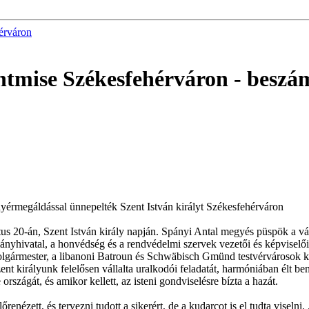
érváron
entmise Székesfehérváron
- beszá
nyérmegáldással ünnepelték Szent István királyt Székesfehérváron
tus 20-án, Szent István király napján. Spányi Antal megyés püspök a vár
ányhivatal, a honvédség és a rendvédelmi szervek vezetői és képviselői
olgármester, a libanoni Batroun és Schwäbisch Gmünd testvérvárosok kü
ent királyunk felelősen vállalta uralkodói feladatát, harmóniában élt ben
rszágát, és amikor kellett, az isteni gondviselésre bízta a hazát.
előrenézett, és tervezni tudott a sikerért, de a kudarcot is el tudta vis