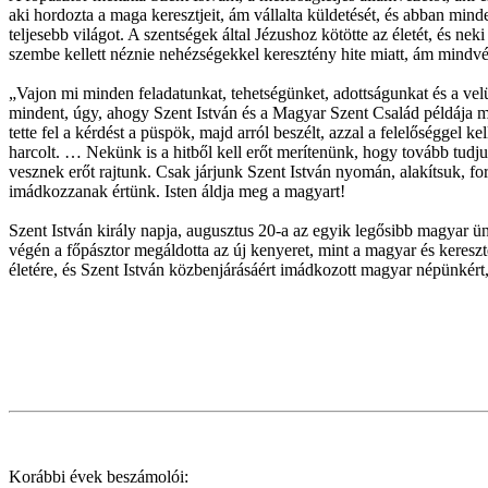
aki hordozta a maga keresztjeit, ám vállalta küldetését, és abban mind
teljesebb világot. A szentségek által Jézushoz kötötte az életét, és n
szembe kellett néznie nehézségekkel keresztény hite miatt, ám mindvég
„Vajon mi minden feladatunkat, tehetségünket, adottságunkat és a velü
mindent, úgy, ahogy Szent István és a Magyar Szent Család példája mu
tette fel a kérdést a püspök, majd arról beszélt, azzal a felelőséggel k
harcolt. … Nekünk is a hitből kell erőt merítenünk, hogy tovább tudju
vesznek erőt rajtunk. Csak járjunk Szent István nyomán, alakítsuk, f
imádkozzanak értünk. Isten áldja meg a magyart!
Szent István király napja, augusztus 20-a az egyik legősibb magyar
végén a főpásztor megáldotta az új kenyeret, mint a magyar és kereszt
életére, és Szent István közbenjárásáért imádkozott magyar népünkért
Korábbi évek beszámolói: