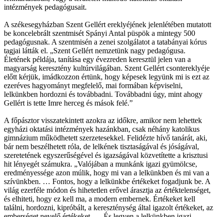
intézmények pedagógusait.
A székesegyházban Szent Gellért ereklyéjének jelenlétében mutatott
be koncelebrált szentmisét Spányi Antal püspök a mintegy 500
pedagógusnak. A szentmisén a zenei szolgálatot a tatabányai kórus
tagjai látták el. „Szent Gellért nemzetünk nagy pedagógusa.
Életének példája, tanítása egy évezreden keresztül jelen van a
magyarság keresztény kultúrvilágában. Szent Gellért csontereklyéje
előtt kérjük, imádkozzon értünk, hogy képesek legyünk mi is ezt az
ezeréves hagyományt megfelelő, mai formában képviselni,
lelkünkben hordozni és továbbadni. Továbbadni úgy, mint ahogy
Gellért is tette Imre herceg és mások felé.”
A főpásztor visszatekintett azokra az időkre, amikor nem lehettek
egyházi oktatási intézmények hazánkban, csak néhány katolikus
gimnázium működhetett szerzetesekkel. Felidézte hívő tanárát, aki,
bár nem beszélhetett róla, de lelkének tisztaságával és jóságával,
szeretetének egyszerűségével és igazságával közvetítette a krisztusi
hit lényegét számukra. „Valójában a munkánk igazi gyümölcse,
eredményessége azon múlik, hogy mi van a lelkünkben és mi van a
szívünkben. … Fontos, hogy a lelkünkbe értékeket fogadjunk be. A
világ ezerféle módon és hihetetlen erővel árasztja az értéktelenséget,
és elhiteti, hogy ez kell ma, a modern embernek. Értékeket kell
találni, hordozni, kipróbált, a kereszténység által igazolt értékeket, az
emberséget nevelő értékeket. … És legyen a lelkünkben igazi