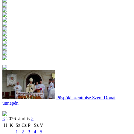
Püspöki szentmise Szent Donát
ünnepén
<
2026. április
>
H
K
Sz
Cs
P
Sz
V
1
2
3
4
5