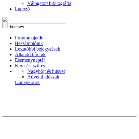
Válogatott bibliográfia
Lapozó
Programajánló
Beszámolóink
Legutóbbi bejegyzések
Állandó híreink
Eseménynaptár
Keresés, szűrés
Nagyböjt és húsvét
Adventi időszak
Ünnepkörök