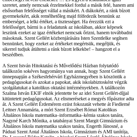
szeretet, amely nemcsak érzelmekkel fordul a másik felé, hanem ami
elsősorban felelősséget vállal a másikért. A diákokért, a ránk bízott
gyermekekért, akik remélhetőleg majd fölfedezik bennünk az
emberséget, a lelki értéket, a tisztességet. Ha érezzük ezt a
felelősséget, bármi is a feladatunk az iskolában, akkor képesek
leszünk ezeket az igaz értékeket nemcsak őrizni, hanem továbbadni
másoknak. Szent Gellért közbenjárására Isten Szentlelke segítsen
bennünket, hogy ezeket az értékeket megértsük, megéljük, és
sikerrel tudjuk átültetni a ránk bízott lelkekbe! – hangzott el a
beszédben.
A Szent István Hitoktatási és Művelődési Házban folytatódó
találkozón sokéves hagyománya van annak, hogy Szent Gellért
ünnepnapján a Székesfehérvári Egyházmegyében is köszöntik a
pedagógusokat és azokat a papokat, akik iskolabiztosként végzik
szolgálatukat a katolikus oktatási intézményekben. A találkozón
Szalma István EKIF elnök jelentette be az idei Szent Gellért-díjjal
kitüntetett pedagógusokat. Az elismeréseket a megyés főpásztor adta
át. A Szent Gellért Érdemérem ezüst fokozatát vehette át Fiedlerné
Leitner Annamária, a móri Szent Erzsébet Római Katolikus
Általános Iskola matematika–informatika–kémia szakos tanára,
Nagyné Karch Mónika, a tatabányai Szent Margit Gimnázium és
Általános Iskola matematika szakos tanára, Engerth Jánosné, a
Páduai Szent Antal Általános Iskola, Gimnázium és AMI tanítója,