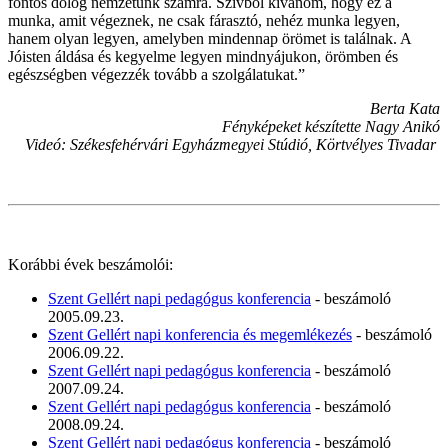
fontos dolog nemzetünk számra. Szívből kívánom, hogy ez a
munka, amit végeznek, ne csak fárasztó, nehéz munka legyen,
hanem olyan legyen, amelyben mindennap örömet is találnak. A
Jóisten áldása és kegyelme legyen mindnyájukon, örömben és
egészségben végezzék tovább a szolgálatukat.”
Berta Kata
Fényképeket készítette Nagy Anikó
Videó: Székesfehérvári Egyházmegyei Stúdió, Körtvélyes Tivadar
Korábbi évek beszámolói:
Szent Gellért napi pedagógus konferencia
- beszámoló
2005.09.23.
Szent Gellért napi konferencia és megemlékezés
- beszámoló
2006.09.22.
Szent Gellért napi pedagógus konferencia
- beszámoló
2007.09.24.
Szent Gellért napi pedagógus konferencia
- beszámoló
2008.09.24.
Szent Gellért napi pedagógus konferencia
- beszámoló