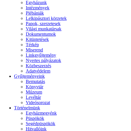
Egyházunk
Intézmények
Plébániák
Lelkipásztori körzetek
Papok, szerzetesek
Világi munkatársak
Dokumentumok
Kitüntetések
Térkép
Miserend
Linkgyűjtemény
Nyertes pályázatok
Közbeszerzés
Adatvédelem
Gyűjteményeink
Bemutatás
Könyvtár
Múzeum
Levéltár
Videósorozat
Történelmünk
Egyházmegyénk
Püspökök
Segédpüspökök
Hitvallóink