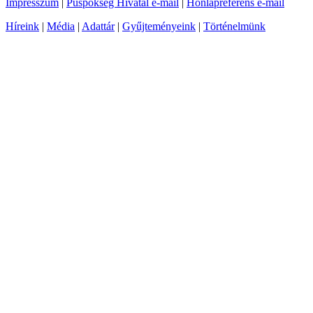
Impresszum
|
Püspökség Hivatal e-mail
|
Honlapreferens e-mail
Híreink
|
Média
|
Adattár
|
Gyűjteményeink
|
Történelmünk