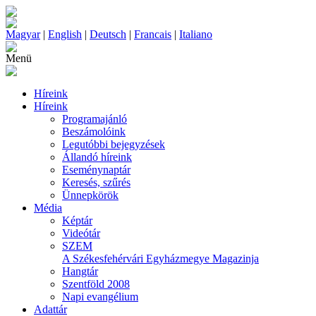
Magyar
|
English
|
Deutsch
|
Francais
|
Italiano
Menü
Híreink
Híreink
Programajánló
Beszámolóink
Legutóbbi bejegyzések
Állandó híreink
Eseménynaptár
Keresés, szűrés
Ünnepkörök
Média
Képtár
Videótár
SZEM
A Székesfehérvári Egyházmegye Magazinja
Hangtár
Szentföld 2008
Napi evangélium
Adattár