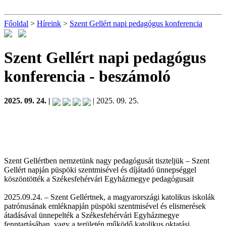
Főoldal
>
Híreink
>
Szent Gellért napi pedagógus konferencia
Szent Gellért napi pedagógus
konferencia
- beszámoló
2025. 09. 24. |
| 2025. 09. 25.
Szent Gellértben nemzetünk nagy pedagógusát tiszteljük – Szent
Gellért napján püspöki szentmisével és díjátadó ünnepséggel
köszöntötték a Székesfehérvári Egyházmegye pedagógusait
2025.09.24. – Szent Gellértnek, a magyarországi katolikus iskolák
patrónusának emléknapján püspöki szentmisével és elismerések
átadásával ünnepelték a Székesfehérvári Egyházmegye
fenntartásában, vagy a területén működő katolikus oktatási