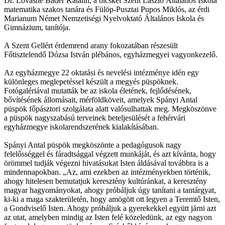
Dr. Lovasné Báder Katalin, a bicskei Szent László Általános Iskola
matematika szakos tanára és Fülöp-Pusztai Pupos Miklós, az érdi
Marianum Német Nemzetiségi Nyelvoktató Általános Iskola és
Gimnázium, tanítója.
A Szent Gellért érdemrend arany fokozatában részesült
Főtisztelendő Dózsa István plébános, egyházmegyei vagyonkezelő.
Az egyházmegye 22 oktatási és nevelési intézménye idén egy
különleges meglepetéssel készült a megyés püspöknek.
Fotógalériával mutatták be az iskola életének, fejlődésének,
bővítésének állomásait, mérföldköveit, amelyek Spányi Antal
püspök főpásztori szolgálata alatt valósulhattak meg. Megköszönve
a püspök nagyszabású terveinek beteljesülését a fehérvári
egyházmegye iskolarendszerének kialakításában.
Spányi Antal püspök megköszönte a pedagógusok nagy
felelősséggel és fáradtsággal végzett munkáját, és azt kívánta, hogy
örömmel tudják végezni hivatásukat Isten áldásával továbbra is a
mindennapokban. „Az, ami ezekben az intézményekben történik,
ahogy hitelesen bemutatjuk keresztény kultúránkat, a keresztény
magyar hagyományokat, ahogy próbáljuk úgy tanítani a tantárgyat,
ki-ki a maga szakterületén, hogy amögött ott legyen a Teremtő Isten,
a Gondviselő Isten. Ahogy próbáljuk a gyerekekkel együtt járni azt
az utat, amelyben mindig az Isten felé közeledünk, az egy nagyon