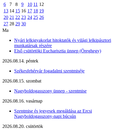
6
7
8
9
10
11
12
13
14
15
16
17
18
19
20
21
22
23
24
25
26
27
28
29
30
Ma
Nyári lelkigyakorlat hitoktatók és világi lelkipásztori
munkatársak részére
Első csütörtöki Eucharisztia ünnep (Öreghegy)
2026.08.14. péntek
Székesfehérvár fogadalmi szentmiséje
2026.08.15. szombat
Nagyboldogasszony ünnep - szentmise
2026.08.16. vasárnap
Szentmise és jegyesek megáldása az Ercsi
Nagyboldogasszony-napi búcsún
2026.08.20. csütörtök