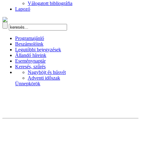
Válogatott bibliográfia
Lapozó
Programajánló
Beszámolóink
Legutóbbi bejegyzések
Állandó híreink
Eseménynaptár
Keresés, szűrés
Nagyböjt és húsvét
Adventi időszak
Ünnepkörök