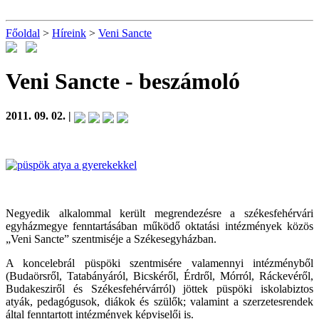
Főoldal
>
Híreink
>
Veni Sancte
Veni Sancte
- beszámoló
2011. 09. 02. |
Negyedik alkalommal került megrendezésre a székesfehérvári
egyházmegye fenntartásában működő oktatási intézmények közös
„Veni Sancte” szentmiséje a Székesegyházban.
A koncelebrál püspöki szentmisére valamennyi intézményből
(Budaörsről, Tatabányáról, Bicskéről, Érdről, Mórról, Ráckevéről,
Budakesziről és Székesfehérvárról) jöttek püspöki iskolabiztos
atyák, pedagógusok, diákok és szülők; valamint a szerzetesrendek
által fenntartott intézmények képviselői is.