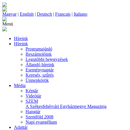
Magyar
|
English
|
Deutsch
|
Francais
|
Italiano
Menü
Híreink
Híreink
Programajánló
Beszámolóink
Legutóbbi bejegyzések
Állandó híreink
Eseménynaptár
Keresés, szűrés
Ünnepkörök
Média
Képtár
Videótár
SZEM
A Székesfehérvári Egyházmegye Magazinja
Hangtár
Szentföld 2008
Napi evangélium
Adattár