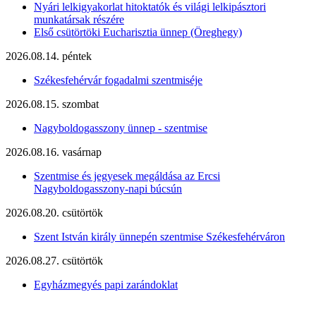
Nyári lelkigyakorlat hitoktatók és világi lelkipásztori
munkatársak részére
Első csütörtöki Eucharisztia ünnep (Öreghegy)
2026.08.14. péntek
Székesfehérvár fogadalmi szentmiséje
2026.08.15. szombat
Nagyboldogasszony ünnep - szentmise
2026.08.16. vasárnap
Szentmise és jegyesek megáldása az Ercsi
Nagyboldogasszony-napi búcsún
2026.08.20. csütörtök
Szent István király ünnepén szentmise Székesfehérváron
2026.08.27. csütörtök
Egyházmegyés papi zarándoklat