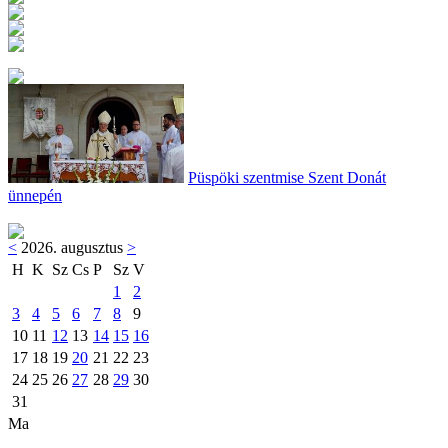
Püspöki szentmise Szent Donát
ünnepén
<
2026. augusztus
>
H
K
Sz
Cs
P
Sz
V
1
2
3
4
5
6
7
8
9
10
11
12
13
14
15
16
17
18
19
20
21
22
23
24
25
26
27
28
29
30
31
Ma