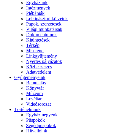
Egyházunk
Intézmények
Plébániák
Lelkipásztori körzetek
Papok, szerzetesek
Világi munkatársak
Dokumentumok
Kitüntetések
Térkép
Miserend
Linkgyűjtemény
Nyertes pályázatok
Közbeszerzés
Adatvédelem
Gyűjteményeink
Bemutatás
Könyvtár
Múzeum
Levéltár
Videósorozat
Történelmünk
Egyházmegyénk
Püspökök
Segédpüspökök
Hitvallóink