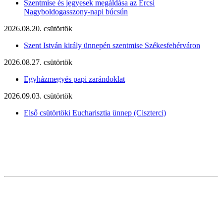
Szentmise és jegyesek megáldása az Ercsi
Nagyboldogasszony-napi búcsún
2026.08.20. csütörtök
Szent István király ünnepén szentmise Székesfehérváron
2026.08.27. csütörtök
Egyházmegyés papi zarándoklat
2026.09.03. csütörtök
Első csütörtöki Eucharisztia ünnep (Ciszterci)