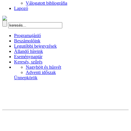
Válogatott bibliográfia
Lapozó
Programajánló
Beszámolóink
Legutóbbi bejegyzések
Állandó híreink
Eseménynaptár
Keresés, szűrés
Nagyböjt és húsvét
Adventi időszak
Ünnepkörök