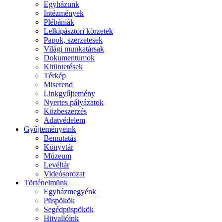
Egyházunk
Intézmények
Plébániák
Lelkipásztori körzetek
Papok, szerzetesek
Világi munkatársak
Dokumentumok
Kitüntetések
Térkép
Miserend
Linkgyűjtemény
Nyertes pályázatok
Közbeszerzés
Adatvédelem
Gyűjteményeink
Bemutatás
Könyvtár
Múzeum
Levéltár
Videósorozat
Történelmünk
Egyházmegyénk
Püspökök
Segédpüspökök
Hitvallóink