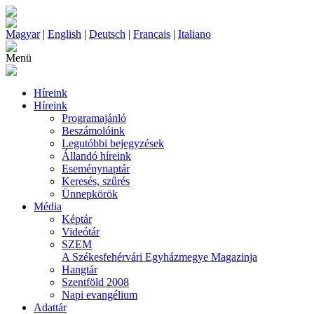
Magyar
|
English
|
Deutsch
|
Francais
|
Italiano
Menü
Híreink
Híreink
Programajánló
Beszámolóink
Legutóbbi bejegyzések
Állandó híreink
Eseménynaptár
Keresés, szűrés
Ünnepkörök
Média
Képtár
Videótár
SZEM
A Székesfehérvári Egyházmegye Magazinja
Hangtár
Szentföld 2008
Napi evangélium
Adattár