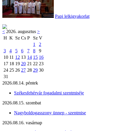
Papi lelkigyakorlat
<
2026. augusztus
>
H
K
Sz
Cs
P
Sz
V
1
2
3
4
5
6
7
8
9
10
11
12
13
14
15
16
17
18
19
20
21
22
23
24
25
26
27
28
29
30
31
2026.08.14. péntek
Székesfehérvár fogadalmi szentmiséje
2026.08.15. szombat
Nagyboldogasszony ünnep - szentmise
2026.08.16. vasárnap