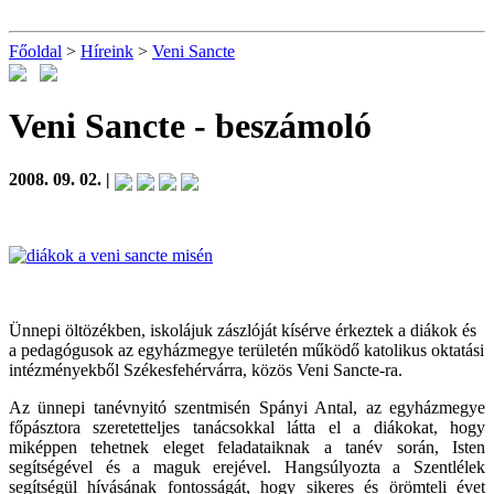
Főoldal
>
Híreink
>
Veni Sancte
Veni Sancte
- beszámoló
2008. 09. 02. |
Ünnepi öltözékben, iskolájuk zászlóját kísérve érkeztek a diákok és
a pedagógusok az egyházmegye területén működő katolikus oktatási
intézményekből Székesfehérvárra, közös Veni Sancte-ra.
Az ünnepi tanévnyitó szentmisén Spányi Antal, az egyházmegye
főpásztora szeretetteljes tanácsokkal látta el a diákokat, hogy
miképpen tehetnek eleget feladataiknak a tanév során, Isten
segítségével és a maguk erejével. Hangsúlyozta a Szentlélek
segítségül hívásának fontosságát, hogy sikeres és örömteli évet