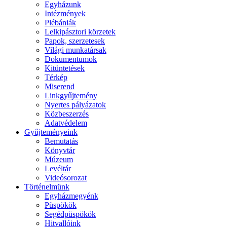
Egyházunk
Intézmények
Plébániák
Lelkipásztori körzetek
Papok, szerzetesek
Világi munkatársak
Dokumentumok
Kitüntetések
Térkép
Miserend
Linkgyűjtemény
Nyertes pályázatok
Közbeszerzés
Adatvédelem
Gyűjteményeink
Bemutatás
Könyvtár
Múzeum
Levéltár
Videósorozat
Történelmünk
Egyházmegyénk
Püspökök
Segédpüspökök
Hitvallóink