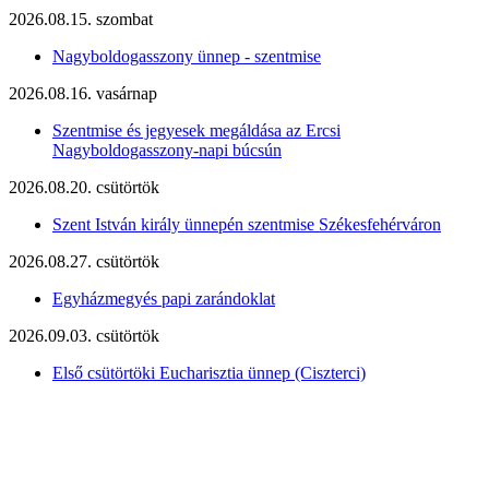
2026.08.15. szombat
Nagyboldogasszony ünnep - szentmise
2026.08.16. vasárnap
Szentmise és jegyesek megáldása az Ercsi
Nagyboldogasszony-napi búcsún
2026.08.20. csütörtök
Szent István király ünnepén szentmise Székesfehérváron
2026.08.27. csütörtök
Egyházmegyés papi zarándoklat
2026.09.03. csütörtök
Első csütörtöki Eucharisztia ünnep (Ciszterci)