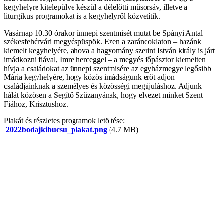
kegyhelyre kitelepülve készül a délelőtti műsorsáv, illetve a
liturgikus programokat is a kegyhelyről közvetítik.
Vasárnap 10.30 órakor ünnepi szentmisét mutat be Spányi Antal
székesfehérvári megyéspüspök. Ezen a zarándoklaton – hazánk
kiemelt kegyhelyére, ahova a hagyomány szerint István király is járt
imádkozni fiával, Imre herceggel – a megyés főpásztor kiemelten
hívja a családokat az ünnepi szentmisére az egyházmegye legősibb
Mária kegyhelyére, hogy közös imádságunk erőt adjon
családjainknak a személyes és közösségi megújuláshoz. Adjunk
hálát közösen a Segítő Szűzanyának, hogy elvezet minket Szent
Fiához, Krisztushoz.
Plakát és részletes programok letöltése:
2022bodajkibucsu_plakat.png
(4.7 MB)