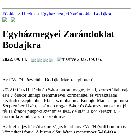
Főoldal
>
Híreink
>
Egyházmegyei Zarándoklat Bodajkra
Egyházmegyei Zarándoklat
Bodajkra
2022. 09. 11. |
|
2022. 09. 05.
Az EWTN közvetíti a Bodajki Mária-napi búcsút
2022.09.10-11. Délután 5-kor búcsúi megnyitóval, keresztúttal majd
este 7 órakor ünnepi szentmisével körmenettel és virrasztással
kezdődik szeptember 10-én, szombaton a Bodajki Mária-napi búcsú.
Szeptember 11-én, vasárnap reggel 6-kor és 8-kor szentmise, majd
fél 11 órakor püspöki szentmise lesz, délután 3-kor keresztút, 5
órakor kezdődik a záró szentmise.
Az idei teljes búcsút az országos katolikus EWTN (volt bonum) tv
közvetíteni fogja. A búcsú előtti héten (szeptember 5-10-ig) a