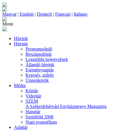
Magyar
|
English
|
Deutsch
|
Francais
|
Italiano
Menü
Híreink
Híreink
Programajánló
Beszámolóink
Legutóbbi bejegyzések
Állandó híreink
Eseménynaptár
Keresés, szűrés
Ünnepkörök
Média
Képtár
Videótár
SZEM
A Székesfehérvári Egyházmegye Magazinja
Hangtár
Szentföld 2008
Napi evangélium
Adattár