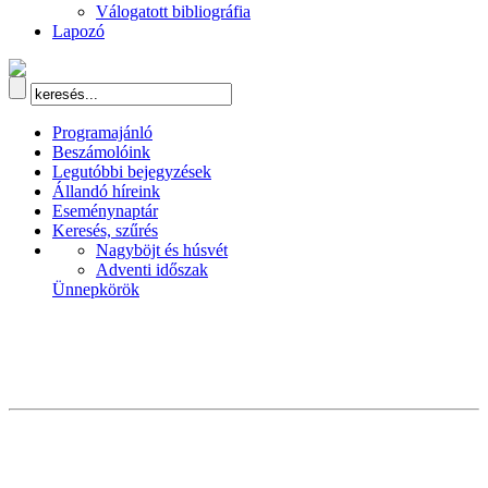
Válogatott bibliográfia
Lapozó
Programajánló
Beszámolóink
Legutóbbi bejegyzések
Állandó híreink
Eseménynaptár
Keresés, szűrés
Nagyböjt és húsvét
Adventi időszak
Ünnepkörök