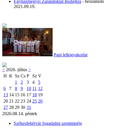
Egyházmegyei Zarándoklat Bodajkra
- beszámoló
2021.09.19.
Papi lelkigyakorlat
<
2026. július
>
H
K
Sz
Cs
P
Sz
V
1
2
3
4
5
6
7
8
9
10
11
12
13
14
15
16
17
18
19
20
21
22
23
24
25
26
27
28
29
30
31
2026.08.14. péntek
Székesfehérvár fogadalmi szentmiséje