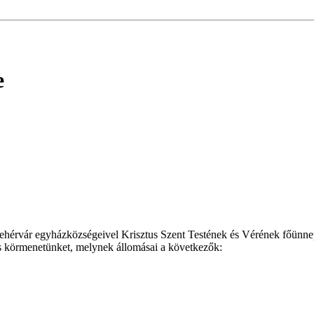
e
hérvár egyházközségeivel Krisztus Szent Testének és Vérének főünne
s körmenetünket, melynek állomásai a következők: