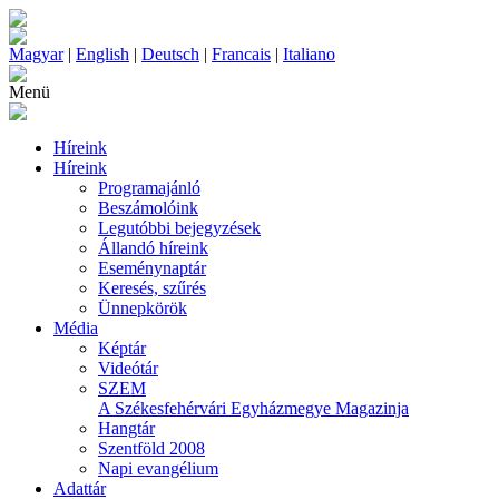
Magyar
|
English
|
Deutsch
|
Francais
|
Italiano
Menü
Híreink
Híreink
Programajánló
Beszámolóink
Legutóbbi bejegyzések
Állandó híreink
Eseménynaptár
Keresés, szűrés
Ünnepkörök
Média
Képtár
Videótár
SZEM
A Székesfehérvári Egyházmegye Magazinja
Hangtár
Szentföld 2008
Napi evangélium
Adattár