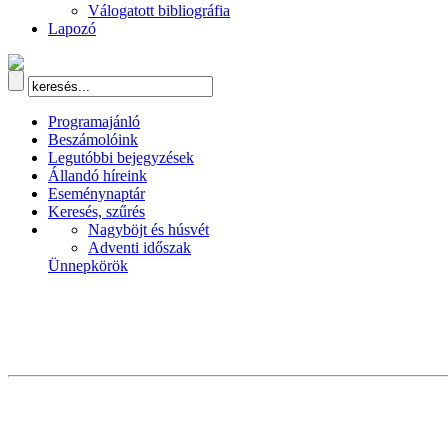
Válogatott bibliográfia
Lapozó
Programajánló
Beszámolóink
Legutóbbi bejegyzések
Állandó híreink
Eseménynaptár
Keresés, szűrés
Nagyböjt és húsvét
Adventi időszak
Ünnepkörök