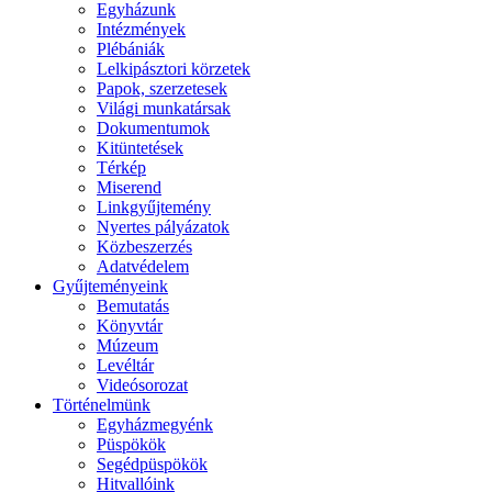
Egyházunk
Intézmények
Plébániák
Lelkipásztori körzetek
Papok, szerzetesek
Világi munkatársak
Dokumentumok
Kitüntetések
Térkép
Miserend
Linkgyűjtemény
Nyertes pályázatok
Közbeszerzés
Adatvédelem
Gyűjteményeink
Bemutatás
Könyvtár
Múzeum
Levéltár
Videósorozat
Történelmünk
Egyházmegyénk
Püspökök
Segédpüspökök
Hitvallóink