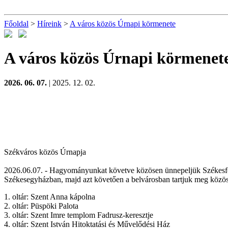
Főoldal
>
Híreink
>
A város közös Úrnapi körmenete
A város közös Úrnapi körmenet
2026. 06. 07.
| 2025. 12. 02.
Székváros közös Úrnapja
2026.06.07. - Hagyományunkat követve közösen ünnepeljük Székesfe
Székesegyházban, majd azt követően a belvárosban tartjuk meg közö
1. oltár: Szent Anna kápolna
2. oltár: Püspöki Palota
3. oltár: Szent Imre templom Fadrusz-keresztje
4. oltár: Szent István Hitoktatási és Művelődési Ház