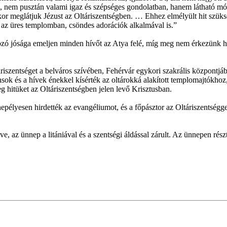
en, nem pusztán valami igaz és szépséges gondolatban, hanem látható mó
kor meglátjuk Jézust az Oltáriszentségben. … Ehhez elmélyült hit szük
 az üres templomban, csöndes adorációk alkalmával is.”
zó jósága emeljen minden hívőt az Atya felé, míg meg nem érkezünk hoz
áriszentséget a belváros szívében, Fehérvár egykori szakrális központ
sok és a hívek énekkel kísérték az oltárokká alakított templomajtókhoz
g hitüket az Oltáriszentségben jelen levő Krisztusban.
epélyesen hirdették az evangéliumot, és a főpásztor az Oltáriszentségge
, az ünnep a litániával és a szentségi áldással zárult. Az ünnepen rész