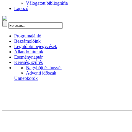
Válogatott bibliográfia
Lapozó
Programajánló
Beszámolóink
Legutóbbi bejegyzések
Állandó híreink
Eseménynaptár
Keresés, szűrés
Nagyböjt és húsvét
Adventi időszak
Ünnepkörök