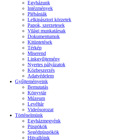
Egyházunk
Intézmények
Plébániák
Lelkipásztori körzetek
Papok, szerzetesek
Világi munkatársak
Dokumentumok
Kitüntetések
Térkép
Miserend
Linkgyűjtemény
Nyertes pályázatok
Közbeszerzés
Adatvédelem
Gyűjteményeink
Bemutatás
Könyvtár
Múzeum
Levéltár
Videósorozat
Történelmünk
Egyházmegyénk
Püspökök
Segédpüspökök
Hitvallóink