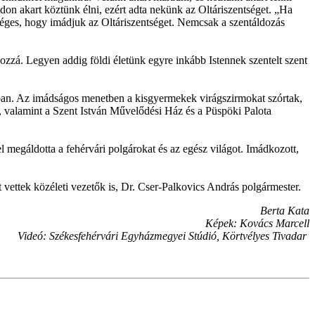
don akart köztünk élni, ezért adta nekünk az Oltáriszentséget. „Ha
séges, hogy imádjuk az Oltáriszentséget. Nemcsak a szentáldozás
zá. Legyen addig földi életünk egyre inkább Istennek szentelt szent
jában. Az imádságos menetben a kisgyermekek virágszirmokat szórtak,
, valamint a Szent István Művelődési Ház és a Püspöki Palota
l megáldotta a fehérvári polgárokat és az egész világot. Imádkozott,
t vettek közéleti vezetők is, Dr. Cser-Palkovics András polgármester.
Berta Kata
Képek: Kovács Marcell
Videó: Székesfehérvári Egyházmegyei Stúdió, Körtvélyes Tivadar