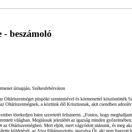
e
- beszámoló
örmenet úrnapján, Székesfehérváron
z Oltáriszentséget püspöki szentmisével és körmenettel köszöntötték 
z Oltáriszentségnek, a köztünk élő Krisztusnak, akit csendben adorálv
 ember törekedjen Isten szeretetét felismerni. „Fontos, hogy meghallj
emtett világban. Meglássuk jelenlétét az igazság minden győzelmében, 
t az Oltáriszentségben. Mert eljött, mert vágyódott utánunk, és meg ak
esítette küldetését, az Atya föltámasztotta, igazolva Őt, aki nem hagyot