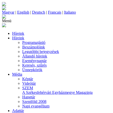
Magyar
|
English
|
Deutsch
|
Francais
|
Italiano
Menü
Híreink
Híreink
Programajánló
Beszámolóink
Legutóbbi bejegyzések
Állandó híreink
Eseménynaptár
Keresés, szűrés
Ünnepkörök
Média
Képtár
Videótár
SZEM
A Székesfehérvári Egyházmegye Magazinja
Hangtár
Szentföld 2008
Napi evangélium
Adattár