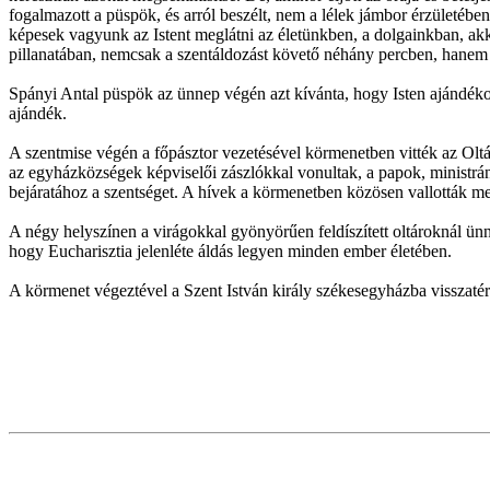
fogalmazott a püspök, és arról beszélt, nem a lélek jámbor érzületéb
képesek vagyunk az Istent meglátni az életünkben, a dolgainkban, ak
pillanatában, nemcsak a szentáldozást követő néhány percben, hanem
Spányi Antal püspök az ünnep végén azt kívánta, hogy Isten ajándéko
ajándék.
A szentmise végén a főpásztor vezetésével körmenetben vitték az Olt
az egyházközségek képviselői zászlókkal vonultak, a papok, ministrán
bejáratához a szentséget. A hívek a körmenetben közösen vallották me
A négy helyszínen a virágokkal gyönyörűen feldíszített oltároknál ünn
hogy Eucharisztia jelenléte áldás legyen minden ember életében.
A körmenet végeztével a Szent István király székesegyházba visszatérve