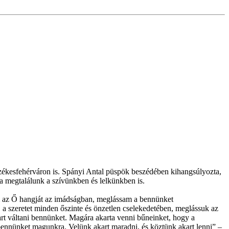
Székesfehérváron is. Spányi Antal püspök beszédében kihangsúlyozta,
a megtalálunk a szívünkben és lelkünkben is.
am az Ő hangját az imádságban, meglássam a bennünket
a szeretet minden őszinte és önzetlen cselekedetében, meglássuk az
art váltani bennünket. Magára akarta venni bűneinket, hogy a
t bennünket magunkra. Velünk akart maradni, és köztünk akart lenni” –