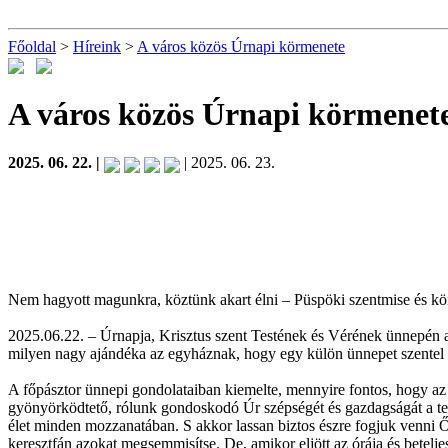
Főoldal
>
Híreink
>
A város közös Úrnapi körmenete
A város közös Úrnapi körmenet
2025. 06. 22. |
| 2025. 06. 23.
Nem hagyott magunkra, köztünk akart élni – Püspöki szentmise és k
2025.06.22. – Úrnapja, Krisztus szent Testének és Vérének ünnepén a
milyen nagy ajándéka az egyháznak, hogy egy külön ünnepet szentel a
A főpásztor ünnepi gondolataiban kiemelte, mennyire fontos, hogy az
gyönyörködtető, rólunk gondoskodó Úr szépségét és gazdagságát a ter
élet minden mozzanatában. S akkor lassan biztos észre fogjuk venni Ő
keresztfán azokat megsemmisítse. De, amikor eljött az órája és betelj