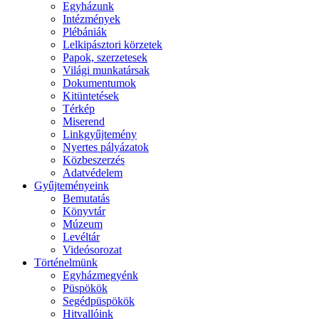
Egyházunk
Intézmények
Plébániák
Lelkipásztori körzetek
Papok, szerzetesek
Világi munkatársak
Dokumentumok
Kitüntetések
Térkép
Miserend
Linkgyűjtemény
Nyertes pályázatok
Közbeszerzés
Adatvédelem
Gyűjteményeink
Bemutatás
Könyvtár
Múzeum
Levéltár
Videósorozat
Történelmünk
Egyházmegyénk
Püspökök
Segédpüspökök
Hitvallóink