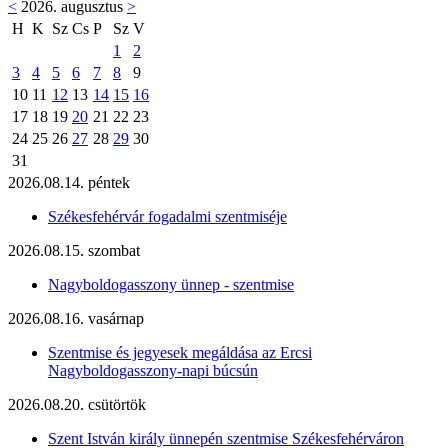
<
2026. augusztus
>
H
K
Sz
Cs
P
Sz
V
1
2
3
4
5
6
7
8
9
10
11
12
13
14
15
16
17
18
19
20
21
22
23
24
25
26
27
28
29
30
31
2026.08.14. péntek
Székesfehérvár fogadalmi szentmiséje
2026.08.15. szombat
Nagyboldogasszony ünnep - szentmise
2026.08.16. vasárnap
Szentmise és jegyesek megáldása az Ercsi
Nagyboldogasszony-napi búcsún
2026.08.20. csütörtök
Szent István király ünnepén szentmise Székesfehérváron