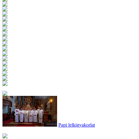
Papi lelkigyakorlat