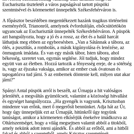
Eucharisztia tiszteletét a város papságával tartott püspöki
szentmisével és körmenettel ünnepelték Székesfehérváron is.
A főpásztor beszédében megemlékezett hazánk tragikus történelmi
eseményéről, Trianonról, amelynek évfordulóján, elsőcsütörtökön
ugyancsak az Eucharisztiát ünnepelték Székesfehérváron. A püspök
azt hangsúlyozta, hogy a jó és a rossz, az élet és a halál harcát
láthatjuk meg ebben az egybeesésben. „Van a Sátánnak a tábora, az
ölés, a pusztítás, a rombolás, a másik kigúnyolása és lenézése, az
önmagunk imádata. És van egy másik tábor, Isten tábora, ahol
békesség, szeretet van, egymás segítése. Jól tudjuk, hogy mindez
együtt van az életben. Hozzá tartozik a fényesség ereje, de a sötétség
is, vagy az éjszaka vaksága, amikor az ember csak óvatosan és
tapogatózva tud járni. S az embernek döntenie kell, milyen utat akar
járni?”
Spányi Antal püspök arról is beszélt, az Úrnapja a hit valóságos
jelenlétét, a megváltás gyümölcseit, valamint a közösségi hitvallást
és egységet hangsúlyozza. „Ha gyengék is vagyunk, Krisztusban
mindenre van erőnk, mert ő megerősít bennünket. Adja hát az Úr,
hogy úgy ünnepeljük ezt az Úrnapját, hitünkről úgy tegyünk
tanúságot, amikor a körmeneten elkísérjük énekelve imádkozva az
Oltáriszentséget, hogy a világ megsejtsen valamit abból a titokból,
amely nekünk adott isteni ajándék. És abból az erőből, ami a hitből
fakad és abból a szeretetből, amely Krisztus szeretetének