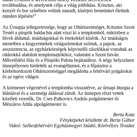
továbbadása, és amelynek célja a világ jobbítása. Krisztus, aki
kenyér és bor színében velünk maradt, kísérjen bennünket életünk
minden lépésén!”
Az Úrnapja jellegzetessége, hogy az Oltáriszentséget, Krisztus Szent
Testét a püspök baldachin alatt viszi ki a templomból, miközben a
hívek áhítattal, imádságokkal és énekekkel kísérik. Az imádságos
menetben a kisgyermekek virágszirmokat szórtak, a papok, az
asszisztencia, az egyházközségek képviselői zászlókkal vonultak az
oltárokká alakított templomajtókhoz, valamint a Szent István
Művelődési Ház és a Püspöki Palota bejáratához. A négy helyszínen
ünnepélyesen hirdették az evangéliumot, és a főpásztor a
körbehordozott Oltáriszentséggel megáldotta a fehérvári polgárokat
és az egész világot.
A körmenet végeztével a templomba visszatérve, az úrnapi liturgia a
litániával és a szentségi áldással zárult. Az ünnepen részt vettek
közéleti vezetők, Dr. Cser-Palkovics András polgármester és
Mészáros Attila alpolgármester is.
Berta Kata
Fényképeket készítette dr. Berta Gábor
Videó: Székesfehérvári Egyházmegyei Stúdió, Körtvélyes Tivadar