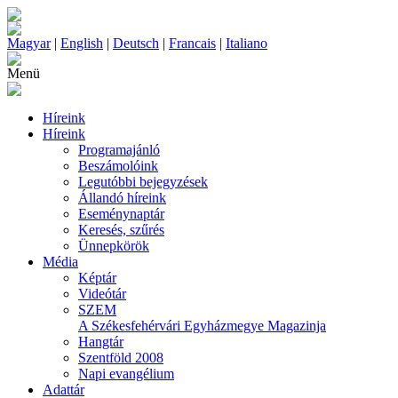
Magyar
|
English
|
Deutsch
|
Francais
|
Italiano
Menü
Híreink
Híreink
Programajánló
Beszámolóink
Legutóbbi bejegyzések
Állandó híreink
Eseménynaptár
Keresés, szűrés
Ünnepkörök
Média
Képtár
Videótár
SZEM
A Székesfehérvári Egyházmegye Magazinja
Hangtár
Szentföld 2008
Napi evangélium
Adattár