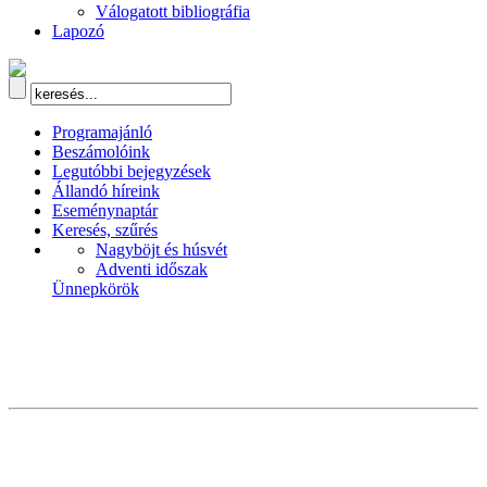
Válogatott bibliográfia
Lapozó
Programajánló
Beszámolóink
Legutóbbi bejegyzések
Állandó híreink
Eseménynaptár
Keresés, szűrés
Nagyböjt és húsvét
Adventi időszak
Ünnepkörök