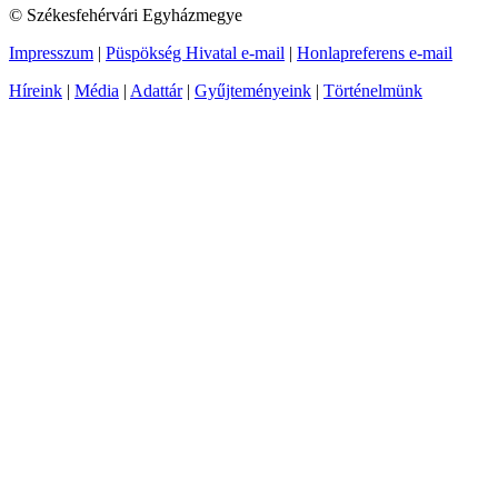
© Székesfehérvári Egyházmegye
Impresszum
|
Püspökség Hivatal e-mail
|
Honlapreferens e-mail
Híreink
|
Média
|
Adattár
|
Gyűjteményeink
|
Történelmünk