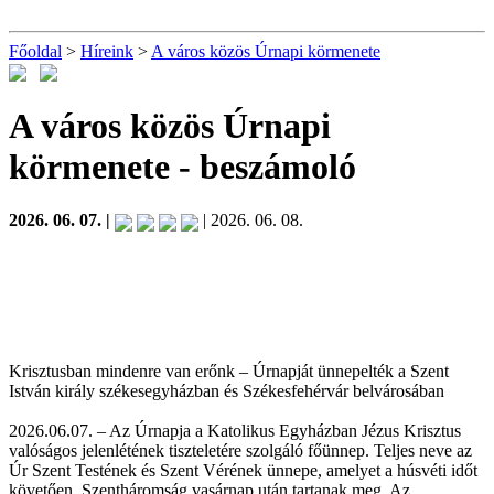
Főoldal
>
Híreink
>
A város közös Úrnapi körmenete
A város közös Úrnapi
körmenete
- beszámoló
2026. 06. 07. |
| 2026. 06. 08.
Krisztusban mindenre van erőnk – Úrnapját ünnepelték a Szent
István király székesegyházban és Székesfehérvár belvárosában
2026.06.07. – Az Úrnapja a Katolikus Egyházban Jézus Krisztus
valóságos jelenlétének tiszteletére szolgáló főünnep. Teljes neve az
Úr Szent Testének és Szent Vérének ünnepe, amelyet a húsvéti időt
követően, Szentháromság vasárnap után tartanak meg. Az