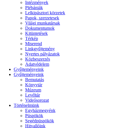
Intézmények
Plébániák
Lelkipásztori körzetek
Papok, szerzetesek
Világi munkatársak
Dokumentumok
Kitüntetések
Térkép
Miserend
Linkgyűjtemény
Nyertes pályázatok
Közbeszerzés
Adatvédelem
Gyűjteményeink
Gyűjteményeink
Bemutatás
Könyvtár
Múzeum
Levéltár
Videósorozat
Történelmünk
Egyházmegyénk
Püspökök
Segédpüspökök
Hitvallóink