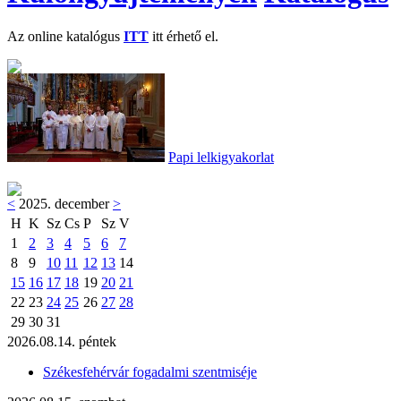
Az online katalógus
ITT
itt érhető el.
Papi lelkigyakorlat
<
2025. december
>
H
K
Sz
Cs
P
Sz
V
1
2
3
4
5
6
7
8
9
10
11
12
13
14
15
16
17
18
19
20
21
22
23
24
25
26
27
28
29
30
31
2026.08.14. péntek
Székesfehérvár fogadalmi szentmiséje