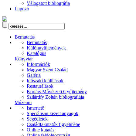
Válogatott bibliográfia
Lapozó
Bemutatás
Bemutatás
Különgyűjtemények
Katalógus
Könyvtár
Információk
Magyar Szent Család
Galéria
Időszaki kiállítások
Restaurálások
Kortárs Művészeti Gyűjtemény
Szilárdfy Zoltán bibliográfiája
Múzeum
Ismertető
Speciálisan kezelt anyagok
Segédletek
Családfakutatók figyelmébe
Online kutatás
Online feldolgozottság