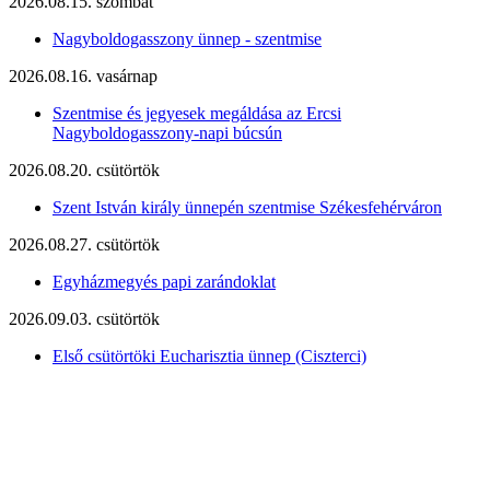
2026.08.15. szombat
Nagyboldogasszony ünnep - szentmise
2026.08.16. vasárnap
Szentmise és jegyesek megáldása az Ercsi
Nagyboldogasszony-napi búcsún
2026.08.20. csütörtök
Szent István király ünnepén szentmise Székesfehérváron
2026.08.27. csütörtök
Egyházmegyés papi zarándoklat
2026.09.03. csütörtök
Első csütörtöki Eucharisztia ünnep (Ciszterci)