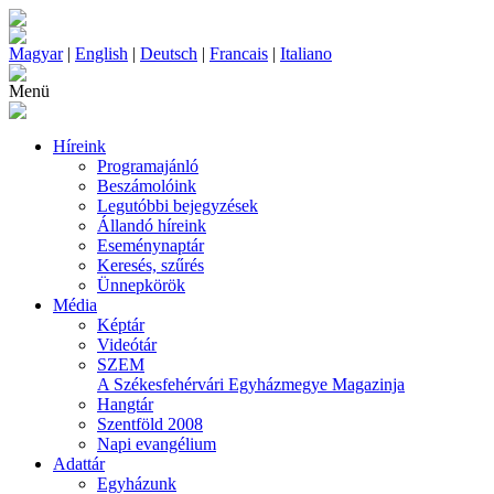
Magyar
|
English
|
Deutsch
|
Francais
|
Italiano
Menü
Híreink
Programajánló
Beszámolóink
Legutóbbi bejegyzések
Állandó híreink
Eseménynaptár
Keresés, szűrés
Ünnepkörök
Média
Képtár
Videótár
SZEM
A Székesfehérvári Egyházmegye Magazinja
Hangtár
Szentföld 2008
Napi evangélium
Adattár
Egyházunk