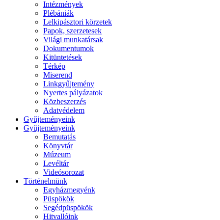
Intézmények
Plébániák
Lelkipásztori körzetek
Papok, szerzetesek
Világi munkatársak
Dokumentumok
Kitüntetések
Térkép
Miserend
Linkgyűjtemény
Nyertes pályázatok
Közbeszerzés
Adatvédelem
Gyűjteményeink
Gyűjteményeink
Bemutatás
Könyvtár
Múzeum
Levéltár
Videósorozat
Történelmünk
Egyházmegyénk
Püspökök
Segédpüspökök
Hitvallóink