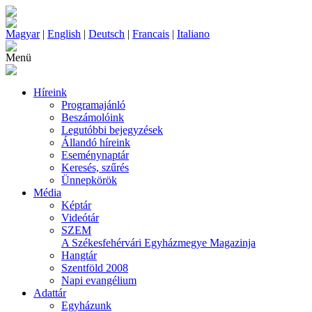
Magyar
|
English
|
Deutsch
|
Francais
|
Italiano
Menü
Híreink
Programajánló
Beszámolóink
Legutóbbi bejegyzések
Állandó híreink
Eseménynaptár
Keresés, szűrés
Ünnepkörök
Média
Képtár
Videótár
SZEM
A Székesfehérvári Egyházmegye Magazinja
Hangtár
Szentföld 2008
Napi evangélium
Adattár
Egyházunk