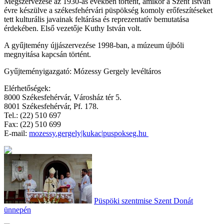
Megszervezése az 1930-as években történt, amikor a Szent István
évre készülve a székesfehérvári püspökség komoly erőfeszítéseket
tett kulturális javainak feltárása és reprezentatív bemutatása
érdekében. Első vezetője Kuthy István volt.
A gyűjtemény újjászervezése 1998-ban, a múzeum újbóli
megnyitása kapcsán történt.
Gyűjteményigazgató: Mózessy Gergely levéltáros
Elérhetőségek:
8000 Székesfehérvár, Városház tér 5.
8001 Székesfehérvár, Pf. 178.
Tel.: (22) 510 697
Fax: (22) 510 699
E-mail
:
mozessy.gergely|kukac|puspokseg.hu
Püspöki szentmise Szent Donát
ünnepén