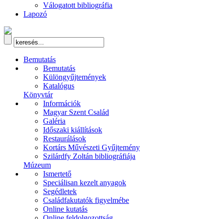
Válogatott bibliográfia
Lapozó
Bemutatás
Bemutatás
Különgyűjtemények
Katalógus
Könyvtár
Információk
Magyar Szent Család
Galéria
Időszaki kiállítások
Restaurálások
Kortárs Művészeti Gyűjtemény
Szilárdfy Zoltán bibliográfiája
Múzeum
Ismertető
Speciálisan kezelt anyagok
Segédletek
Családfakutatók figyelmébe
Online kutatás
Online feldolgozottság