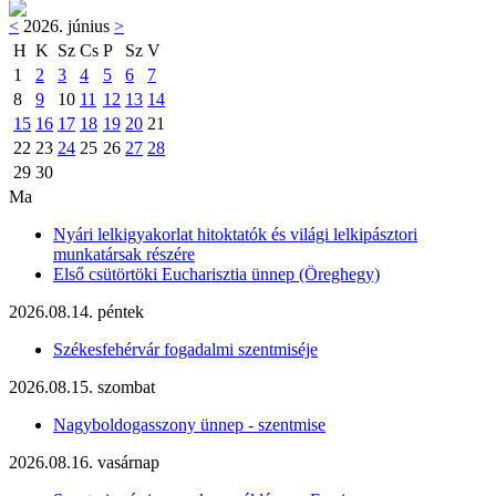
<
2026. június
>
H
K
Sz
Cs
P
Sz
V
1
2
3
4
5
6
7
8
9
10
11
12
13
14
15
16
17
18
19
20
21
22
23
24
25
26
27
28
29
30
Ma
Nyári lelkigyakorlat hitoktatók és világi lelkipásztori
munkatársak részére
Első csütörtöki Eucharisztia ünnep (Öreghegy)
2026.08.14. péntek
Székesfehérvár fogadalmi szentmiséje
2026.08.15. szombat
Nagyboldogasszony ünnep - szentmise
2026.08.16. vasárnap