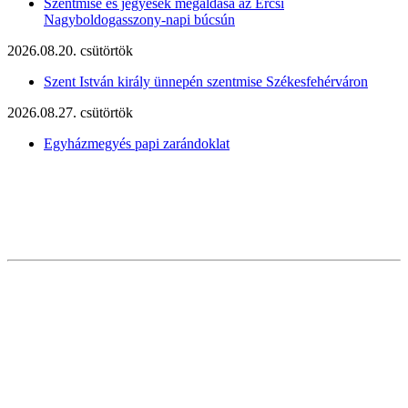
Szentmise és jegyesek megáldása az Ercsi
Nagyboldogasszony-napi búcsún
2026.08.20. csütörtök
Szent István király ünnepén szentmise Székesfehérváron
2026.08.27. csütörtök
Egyházmegyés papi zarándoklat