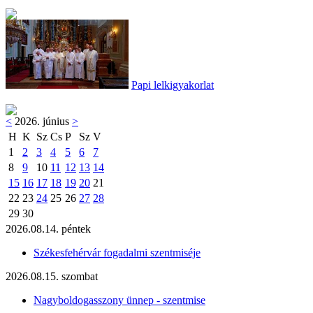
Papi lelkigyakorlat
<
2026. június
>
H
K
Sz
Cs
P
Sz
V
1
2
3
4
5
6
7
8
9
10
11
12
13
14
15
16
17
18
19
20
21
22
23
24
25
26
27
28
29
30
2026.08.14. péntek
Székesfehérvár fogadalmi szentmiséje
2026.08.15. szombat
Nagyboldogasszony ünnep - szentmise