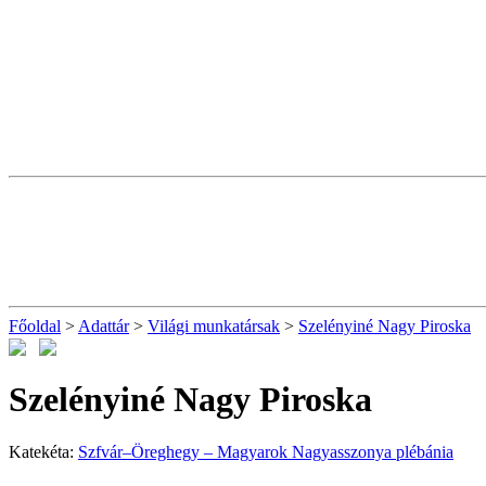
Főoldal
>
Adattár
>
Világi munkatársak
>
Szelényiné Nagy Piroska
Szelényiné Nagy Piroska
Katekéta:
Szfvár–Öreghegy – Magyarok Nagyasszonya plébánia