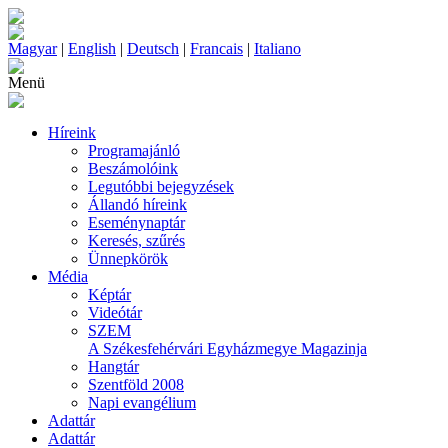
Magyar
|
English
|
Deutsch
|
Francais
|
Italiano
Menü
Híreink
Programajánló
Beszámolóink
Legutóbbi bejegyzések
Állandó híreink
Eseménynaptár
Keresés, szűrés
Ünnepkörök
Média
Képtár
Videótár
SZEM
A Székesfehérvári Egyházmegye Magazinja
Hangtár
Szentföld 2008
Napi evangélium
Adattár
Adattár