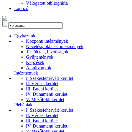
Válogatott bibliográfia
Lapozó
Egyházunk
Központi intézmények
Nevelési, oktatási intézmények
Testületek, bizottságok
Gyűjtemények
Képzések
Alapítványok
Intézmények
I. Székesfehérvári kerület
II. Vértesi kerület
III. Budai kerület
IV. Dunamenti kerület
V. Mezőföldi kerület
Plébániák
I. Székesfehérvári kerület
II. Vértesi kerület
III. Budai kerület
IV. Dunamenti kerület
V. Mezőföldi kerület