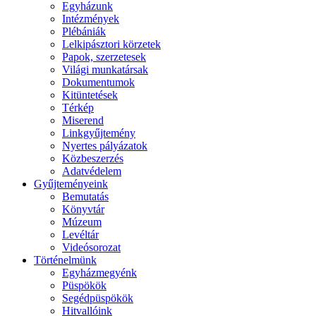
Egyházunk
Intézmények
Plébániák
Lelkipásztori körzetek
Papok, szerzetesek
Világi munkatársak
Dokumentumok
Kitüntetések
Térkép
Miserend
Linkgyűjtemény
Nyertes pályázatok
Közbeszerzés
Adatvédelem
Gyűjteményeink
Bemutatás
Könyvtár
Múzeum
Levéltár
Videósorozat
Történelmünk
Egyházmegyénk
Püspökök
Segédpüspökök
Hitvallóink