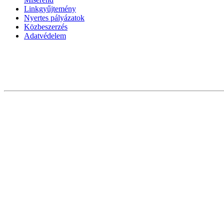
Linkgyűjtemény
Nyertes pályázatok
Közbeszerzés
Adatvédelem