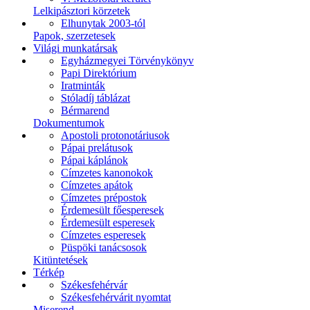
Lelkipásztori körzetek
Elhunytak 2003-tól
Papok, szerzetesek
Világi munkatársak
Egyházmegyei Törvénykönyv
Papi Direktórium
Iratminták
Stóladíj táblázat
Bérmarend
Dokumentumok
Apostoli protonotáriusok
Pápai prelátusok
Pápai káplánok
Címzetes kanonokok
Címzetes apátok
Címzetes prépostok
Érdemesült főesperesek
Érdemesült esperesek
Címzetes esperesek
Püspöki tanácsosok
Kitüntetések
Térkép
Székesfehérvár
Székesfehérvárit nyomtat
Miserend