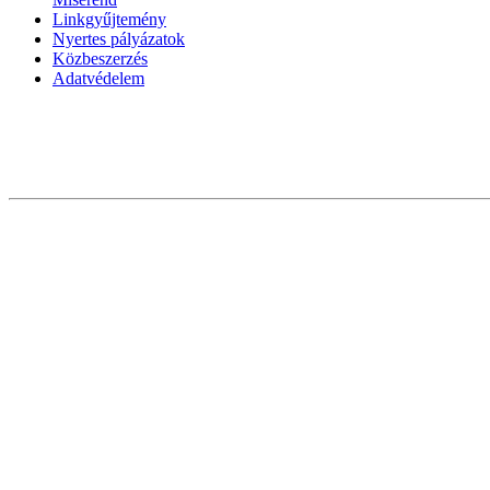
Linkgyűjtemény
Nyertes pályázatok
Közbeszerzés
Adatvédelem