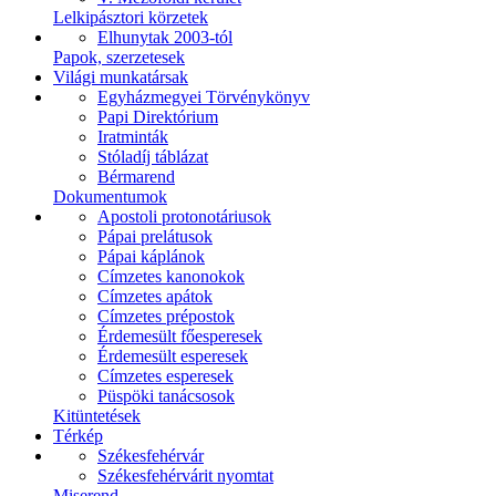
Lelkipásztori körzetek
Elhunytak 2003-tól
Papok, szerzetesek
Világi munkatársak
Egyházmegyei Törvénykönyv
Papi Direktórium
Iratminták
Stóladíj táblázat
Bérmarend
Dokumentumok
Apostoli protonotáriusok
Pápai prelátusok
Pápai káplánok
Címzetes kanonokok
Címzetes apátok
Címzetes prépostok
Érdemesült főesperesek
Érdemesült esperesek
Címzetes esperesek
Püspöki tanácsosok
Kitüntetések
Térkép
Székesfehérvár
Székesfehérvárit nyomtat
Miserend