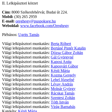
II. Lelkipásztori körzet
Cím:
8000 Székesfehérvár, Budai út 224.
Mobil:
(30) 265 2959
E-mail:
oreghegy@puspokseg.hu
Weboldal:
www.facebook.com/Oreghegy
Plébános:
Ugrits Tamás
Világi lelkipásztori munkatárs:
Berta Róbert
Világi lelkipásztori munkatárs:
Bertáné Pintér Katalin
Világi lelkipásztori munkatárs:
Dózsa Gábor Zoltán
Világi lelkipásztori munkatárs:
Gál Györgyné
Világi lelkipásztori munkatárs:
Kaposi Anita
Világi lelkipásztori munkatárs:
Kaposvári Gábor
Világi lelkipásztori munkatárs:
Képli Mária
Világi lelkipásztori munkatárs:
Kozma Gergely
Világi lelkipásztori munkatárs:
Lehel Józsefné
Világi lelkipásztori munkatárs:
Lévay András
Világi lelkipásztori munkatárs:
Molnár György
Világi lelkipásztori munkatárs:
Rácskai Tamás
Világi lelkipásztori munkatárs:
Szentesi Zoltán
Világi lelkipásztori munkatárs:
Tóth István
Világi lelkipásztori munkatárs:
Virág Barnabás
Katekéta:
Képli Mária