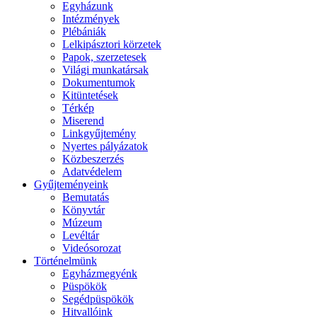
Egyházunk
Intézmények
Plébániák
Lelkipásztori körzetek
Papok, szerzetesek
Világi munkatársak
Dokumentumok
Kitüntetések
Térkép
Miserend
Linkgyűjtemény
Nyertes pályázatok
Közbeszerzés
Adatvédelem
Gyűjteményeink
Bemutatás
Könyvtár
Múzeum
Levéltár
Videósorozat
Történelmünk
Egyházmegyénk
Püspökök
Segédpüspökök
Hitvallóink