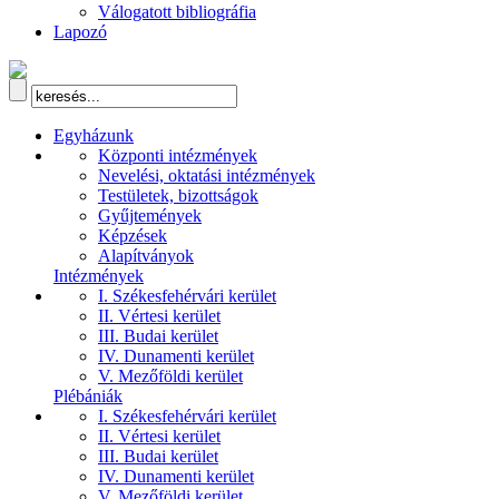
Válogatott bibliográfia
Lapozó
Egyházunk
Központi intézmények
Nevelési, oktatási intézmények
Testületek, bizottságok
Gyűjtemények
Képzések
Alapítványok
Intézmények
I. Székesfehérvári kerület
II. Vértesi kerület
III. Budai kerület
IV. Dunamenti kerület
V. Mezőföldi kerület
Plébániák
I. Székesfehérvári kerület
II. Vértesi kerület
III. Budai kerület
IV. Dunamenti kerület
V. Mezőföldi kerület