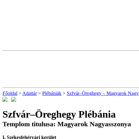
Főoldal
>
Adattár
>
Plébániák
>
Szfvár–Öreghegy – Magyarok Nagya
Szfvár–Öreghegy Plébánia
Templom titulusa: Magyarok Nagyasszonya
I. Székesfehérvári kerület