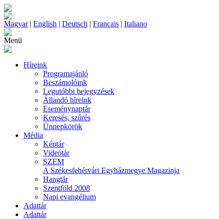
Magyar
|
English
|
Deutsch
|
Francais
|
Italiano
Menü
Híreink
Programajánló
Beszámolóink
Legutóbbi bejegyzések
Állandó híreink
Eseménynaptár
Keresés, szűrés
Ünnepkörök
Média
Képtár
Videótár
SZEM
A Székesfehérvári Egyházmegye Magazinja
Hangtár
Szentföld 2008
Napi evangélium
Adattár
Adattár