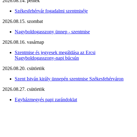
2026.08.14. péntek
Székesfehérvár fogadalmi szentmiséje
2026.08.15. szombat
Nagyboldogasszony ünnep - szentmise
2026.08.16. vasárnap
Szentmise és jegyesek megáldása az Ercsi
Nagyboldogasszony-napi búcsún
2026.08.20. csütörtök
Szent István király ünnepén szentmise Székesfehérváron
2026.08.27. csütörtök
Egyházmegyés papi zarándoklat