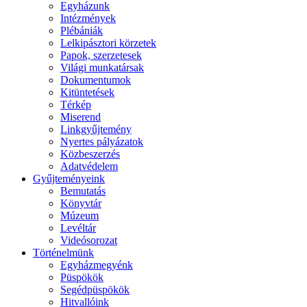
Egyházunk
Intézmények
Plébániák
Lelkipásztori körzetek
Papok, szerzetesek
Világi munkatársak
Dokumentumok
Kitüntetések
Térkép
Miserend
Linkgyűjtemény
Nyertes pályázatok
Közbeszerzés
Adatvédelem
Gyűjteményeink
Bemutatás
Könyvtár
Múzeum
Levéltár
Videósorozat
Történelmünk
Egyházmegyénk
Püspökök
Segédpüspökök
Hitvallóink