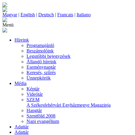
Magyar
|
English
|
Deutsch
|
Francais
|
Italiano
Menü
Híreink
Programajánló
Beszámolóink
Legutóbbi bejegyzések
Állandó híreink
Eseménynaptár
Keresés, szűrés
Ünnepkörök
Média
Képtár
Videótár
SZEM
A Székesfehérvári Egyházmegye Magazinja
Hangtár
Szentföld 2008
Napi evangélium
Adattár
Adattár