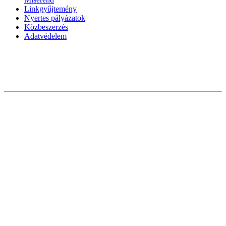
Linkgyűjtemény
Nyertes pályázatok
Közbeszerzés
Adatvédelem