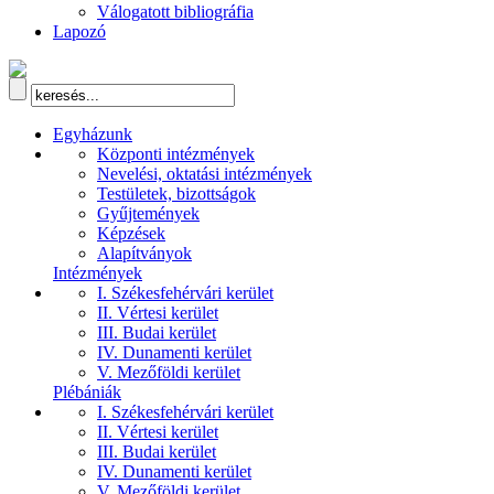
Válogatott bibliográfia
Lapozó
Egyházunk
Központi intézmények
Nevelési, oktatási intézmények
Testületek, bizottságok
Gyűjtemények
Képzések
Alapítványok
Intézmények
I. Székesfehérvári kerület
II. Vértesi kerület
III. Budai kerület
IV. Dunamenti kerület
V. Mezőföldi kerület
Plébániák
I. Székesfehérvári kerület
II. Vértesi kerület
III. Budai kerület
IV. Dunamenti kerület
V. Mezőföldi kerület