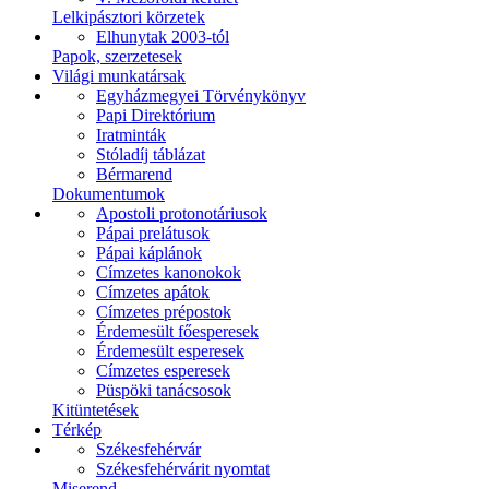
Lelkipásztori körzetek
Elhunytak 2003-tól
Papok, szerzetesek
Világi munkatársak
Egyházmegyei Törvénykönyv
Papi Direktórium
Iratminták
Stóladíj táblázat
Bérmarend
Dokumentumok
Apostoli protonotáriusok
Pápai prelátusok
Pápai káplánok
Címzetes kanonokok
Címzetes apátok
Címzetes prépostok
Érdemesült főesperesek
Érdemesült esperesek
Címzetes esperesek
Püspöki tanácsosok
Kitüntetések
Térkép
Székesfehérvár
Székesfehérvárit nyomtat
Miserend