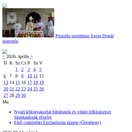
Püspöki szentmise Szent Donát
ünnepén
<
2026. április
>
H
K
Sz
Cs
P
Sz
V
1
2
3
4
5
6
7
8
9
10
11
12
13
14
15
16
17
18
19
20
21
22
23
24
25
26
27
28
29
30
Ma
Nyári lelkigyakorlat hitoktatók és világi lelkipásztori
munkatársak részére
Első csütörtöki Eucharisztia ünnep (Öreghegy)