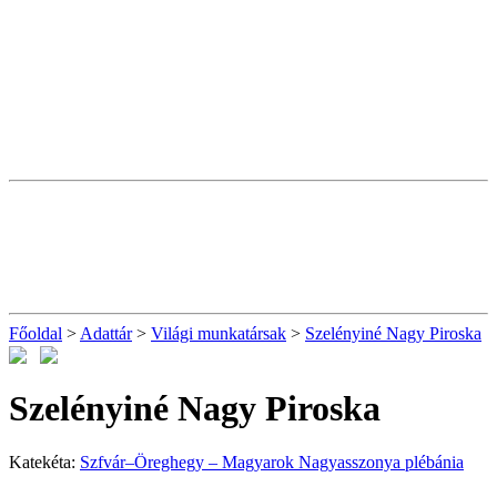
Főoldal
>
Adattár
>
Világi munkatársak
>
Szelényiné Nagy Piroska
Szelényiné Nagy Piroska
Katekéta:
Szfvár–Öreghegy – Magyarok Nagyasszonya plébánia