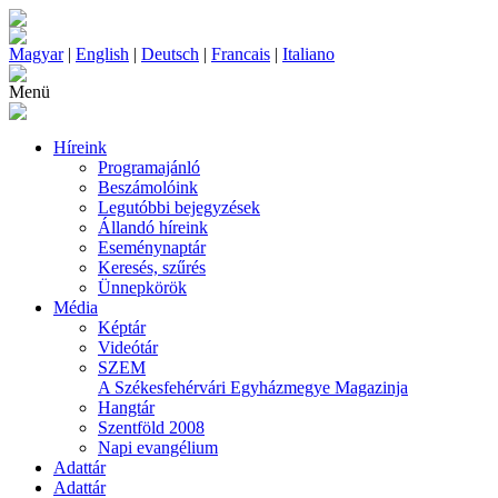
Magyar
|
English
|
Deutsch
|
Francais
|
Italiano
Menü
Híreink
Programajánló
Beszámolóink
Legutóbbi bejegyzések
Állandó híreink
Eseménynaptár
Keresés, szűrés
Ünnepkörök
Média
Képtár
Videótár
SZEM
A Székesfehérvári Egyházmegye Magazinja
Hangtár
Szentföld 2008
Napi evangélium
Adattár
Adattár