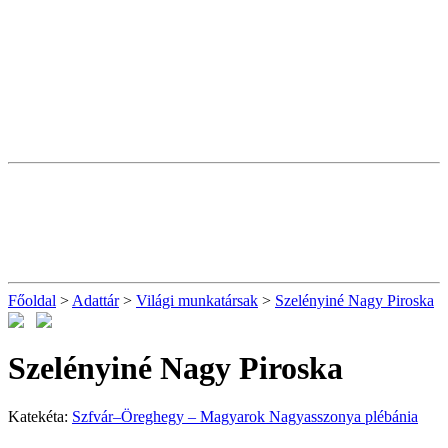
Főoldal
>
Adattár
>
Világi munkatársak
>
Szelényiné Nagy Piroska
Szelényiné Nagy Piroska
Katekéta:
Szfvár–Öreghegy – Magyarok Nagyasszonya plébánia