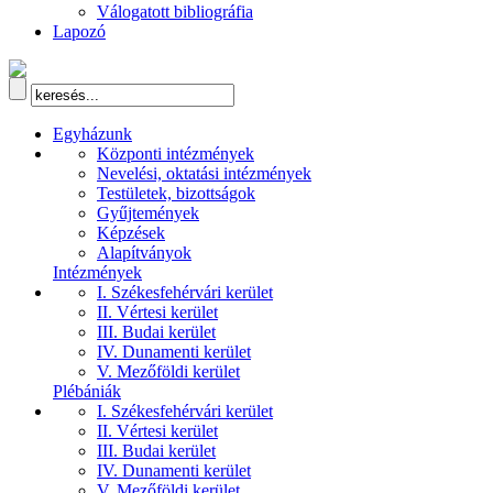
Válogatott bibliográfia
Lapozó
Egyházunk
Központi intézmények
Nevelési, oktatási intézmények
Testületek, bizottságok
Gyűjtemények
Képzések
Alapítványok
Intézmények
I. Székesfehérvári kerület
II. Vértesi kerület
III. Budai kerület
IV. Dunamenti kerület
V. Mezőföldi kerület
Plébániák
I. Székesfehérvári kerület
II. Vértesi kerület
III. Budai kerület
IV. Dunamenti kerület
V. Mezőföldi kerület