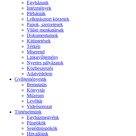
Egyházunk
Intézmények
Plébániák
Lelkipásztori körzetek
Papok, szerzetesek
Világi munkatársak
Dokumentumok
Kitüntetések
Térkép
Miserend
Linkgyűjtemény
Nyertes pályázatok
Közbeszerzés
Adatvédelem
Gyűjteményeink
Bemutatás
Könyvtár
Múzeum
Levéltár
Videósorozat
Történelmünk
Egyházmegyénk
Püspökök
Segédpüspökök
Hitvallóink