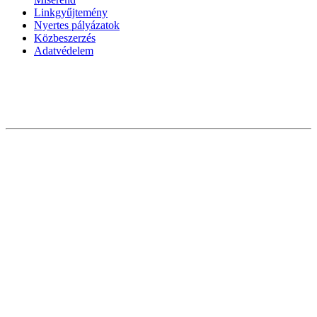
Linkgyűjtemény
Nyertes pályázatok
Közbeszerzés
Adatvédelem