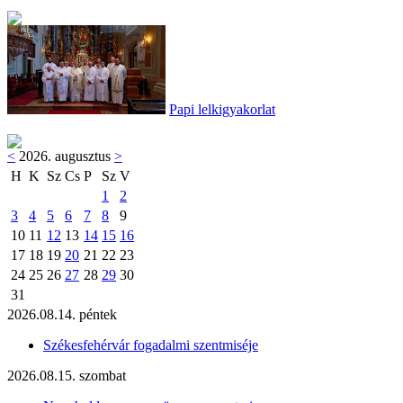
Papi lelkigyakorlat
<
2026. augusztus
>
H
K
Sz
Cs
P
Sz
V
1
2
3
4
5
6
7
8
9
10
11
12
13
14
15
16
17
18
19
20
21
22
23
24
25
26
27
28
29
30
31
2026.08.14. péntek
Székesfehérvár fogadalmi szentmiséje
2026.08.15. szombat