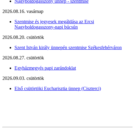
Nagyboldogasszony ünnep - szentmise
2026.08.16. vasárnap
Szentmise és jegyesek megáldása az Ercsi
Nagyboldogasszony-napi búcsún
2026.08.20. csütörtök
Szent István király ünnepén szentmise Székesfehérváron
2026.08.27. csütörtök
Egyházmegyés papi zarándoklat
2026.09.03. csütörtök
Első csütörtöki Eucharisztia ünnep (Ciszterci)