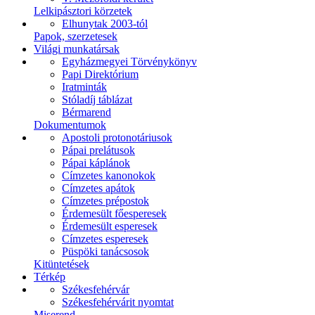
Lelkipásztori körzetek
Elhunytak 2003-tól
Papok, szerzetesek
Világi munkatársak
Egyházmegyei Törvénykönyv
Papi Direktórium
Iratminták
Stóladíj táblázat
Bérmarend
Dokumentumok
Apostoli protonotáriusok
Pápai prelátusok
Pápai káplánok
Címzetes kanonokok
Címzetes apátok
Címzetes prépostok
Érdemesült főesperesek
Érdemesült esperesek
Címzetes esperesek
Püspöki tanácsosok
Kitüntetések
Térkép
Székesfehérvár
Székesfehérvárit nyomtat
Miserend