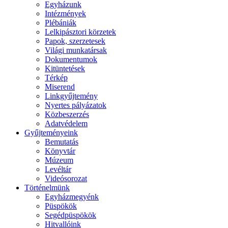
Egyházunk
Intézmények
Plébániák
Lelkipásztori körzetek
Papok, szerzetesek
Világi munkatársak
Dokumentumok
Kitüntetések
Térkép
Miserend
Linkgyűjtemény
Nyertes pályázatok
Közbeszerzés
Adatvédelem
Gyűjteményeink
Bemutatás
Könyvtár
Múzeum
Levéltár
Videósorozat
Történelmünk
Egyházmegyénk
Püspökök
Segédpüspökök
Hitvallóink