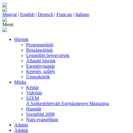
Magyar
|
English
|
Deutsch
|
Francais
|
Italiano
Menü
Híreink
Programajánló
Beszámolóink
Legutóbbi bejegyzések
Állandó híreink
Eseménynaptár
Keresés, szűrés
Ünnepkörök
Média
Képtár
Videótár
SZEM
A Székesfehérvári Egyházmegye Magazinja
Hangtár
Szentföld 2008
Napi evangélium
Adattár
Adattár