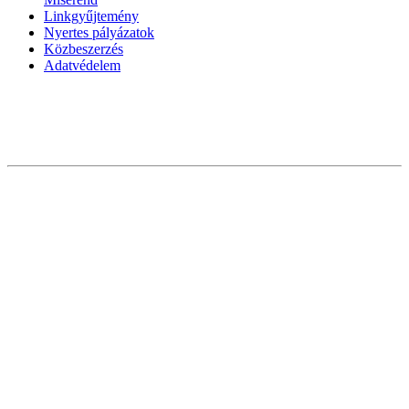
Linkgyűjtemény
Nyertes pályázatok
Közbeszerzés
Adatvédelem