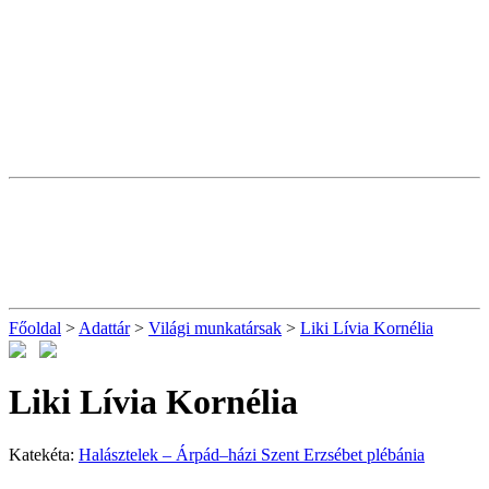
Főoldal
>
Adattár
>
Világi munkatársak
>
Liki Lívia Kornélia
Liki Lívia Kornélia
Katekéta:
Halásztelek – Árpád–házi Szent Erzsébet plébánia