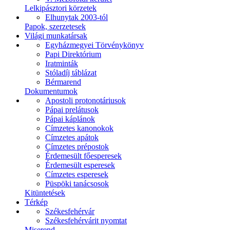
Lelkipásztori körzetek
Elhunytak 2003-tól
Papok, szerzetesek
Világi munkatársak
Egyházmegyei Törvénykönyv
Papi Direktórium
Iratminták
Stóladíj táblázat
Bérmarend
Dokumentumok
Apostoli protonotáriusok
Pápai prelátusok
Pápai káplánok
Címzetes kanonokok
Címzetes apátok
Címzetes prépostok
Érdemesült főesperesek
Érdemesült esperesek
Címzetes esperesek
Püspöki tanácsosok
Kitüntetések
Térkép
Székesfehérvár
Székesfehérvárit nyomtat
Miserend