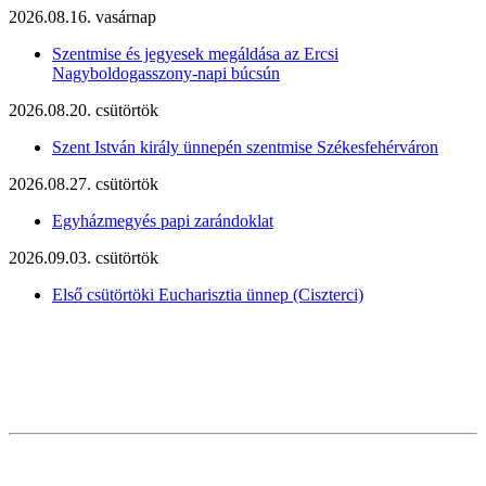
2026.08.16. vasárnap
Szentmise és jegyesek megáldása az Ercsi
Nagyboldogasszony-napi búcsún
2026.08.20. csütörtök
Szent István király ünnepén szentmise Székesfehérváron
2026.08.27. csütörtök
Egyházmegyés papi zarándoklat
2026.09.03. csütörtök
Első csütörtöki Eucharisztia ünnep (Ciszterci)