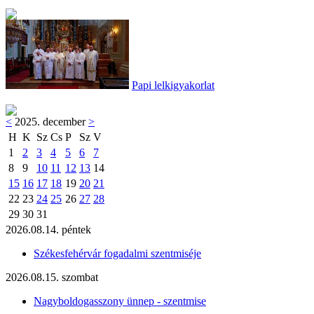
Papi lelkigyakorlat
<
2025. december
>
H
K
Sz
Cs
P
Sz
V
1
2
3
4
5
6
7
8
9
10
11
12
13
14
15
16
17
18
19
20
21
22
23
24
25
26
27
28
29
30
31
2026.08.14. péntek
Székesfehérvár fogadalmi szentmiséje
2026.08.15. szombat
Nagyboldogasszony ünnep - szentmise