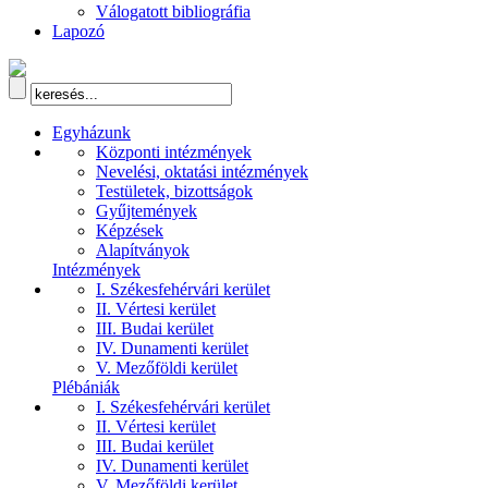
Válogatott bibliográfia
Lapozó
Egyházunk
Központi intézmények
Nevelési, oktatási intézmények
Testületek, bizottságok
Gyűjtemények
Képzések
Alapítványok
Intézmények
I. Székesfehérvári kerület
II. Vértesi kerület
III. Budai kerület
IV. Dunamenti kerület
V. Mezőföldi kerület
Plébániák
I. Székesfehérvári kerület
II. Vértesi kerület
III. Budai kerület
IV. Dunamenti kerület
V. Mezőföldi kerület