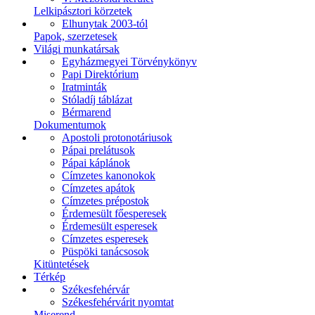
Lelkipásztori körzetek
Elhunytak 2003-tól
Papok, szerzetesek
Világi munkatársak
Egyházmegyei Törvénykönyv
Papi Direktórium
Iratminták
Stóladíj táblázat
Bérmarend
Dokumentumok
Apostoli protonotáriusok
Pápai prelátusok
Pápai káplánok
Címzetes kanonokok
Címzetes apátok
Címzetes prépostok
Érdemesült főesperesek
Érdemesült esperesek
Címzetes esperesek
Püspöki tanácsosok
Kitüntetések
Térkép
Székesfehérvár
Székesfehérvárit nyomtat
Miserend