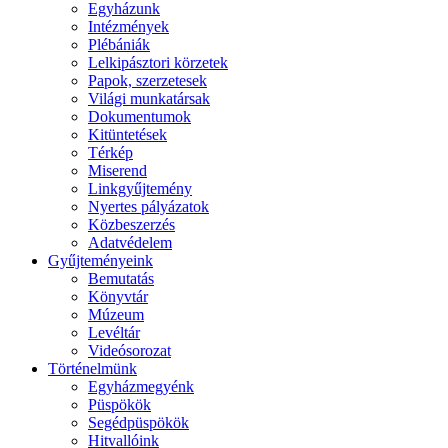
Egyházunk
Intézmények
Plébániák
Lelkipásztori körzetek
Papok, szerzetesek
Világi munkatársak
Dokumentumok
Kitüntetések
Térkép
Miserend
Linkgyűjtemény
Nyertes pályázatok
Közbeszerzés
Adatvédelem
Gyűjteményeink
Bemutatás
Könyvtár
Múzeum
Levéltár
Videósorozat
Történelmünk
Egyházmegyénk
Püspökök
Segédpüspökök
Hitvallóink