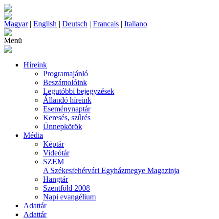
Magyar
|
English
|
Deutsch
|
Francais
|
Italiano
Menü
Híreink
Programajánló
Beszámolóink
Legutóbbi bejegyzések
Állandó híreink
Eseménynaptár
Keresés, szűrés
Ünnepkörök
Média
Képtár
Videótár
SZEM
A Székesfehérvári Egyházmegye Magazinja
Hangtár
Szentföld 2008
Napi evangélium
Adattár
Adattár