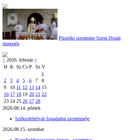
Püspöki szentmise Szent Donát
ünnepén
<
2026. február
>
H
K
Sz
Cs
P
Sz
V
1
2
3
4
5
6
7
8
9
10
11
12
13
14
15
16
17
18
19
20
21
22
23
24
25
26
27
28
2026.08.14. péntek
Székesfehérvár fogadalmi szentmiséje
2026.08.15. szombat
Nagyboldogasszony ünnep - szentmise