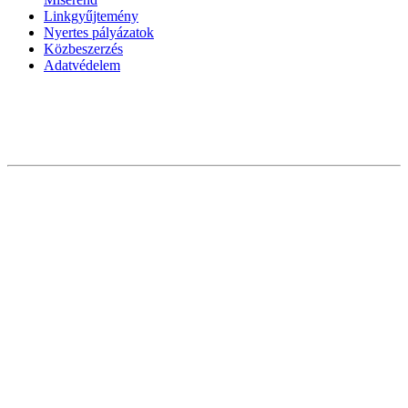
Linkgyűjtemény
Nyertes pályázatok
Közbeszerzés
Adatvédelem