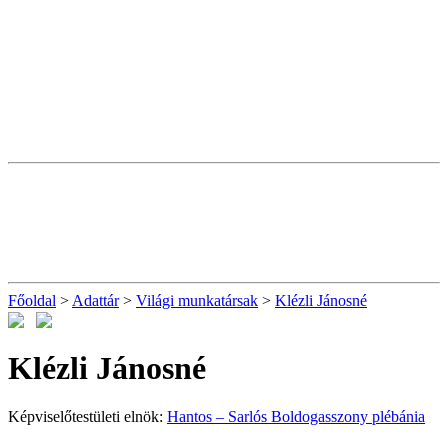
Főoldal
>
Adattár
>
Világi munkatársak
>
Klézli Jánosné
Klézli Jánosné
Képviselőtestületi elnök:
Hantos – Sarlós Boldogasszony plébánia