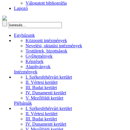
Válogatott bibliográfia
Lapozó
Egyházunk
Központi intézmények
Nevelési, oktatási intézmények
Testületek, bizottságok
Gyűjtemények
Képzések
Alapítványok
Intézmények
I. Székesfehérvári kerület
II. Vértesi kerület
III. Budai kerület
IV. Dunamenti kerület
V. Mezőföldi kerület
Plébániák
I. Székesfehérvári kerület
II. Vértesi kerület
III. Budai kerület
IV. Dunamenti kerület
V. Mezőföldi kerület