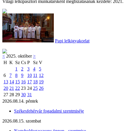
Világi lelkipásztori munkatársként megbizatásának kezdete: 2021.
Papi lelkigyakorlat
<
2025. október
>
H
K
Sz
Cs
P
Sz
V
1
2
3
4
5
6
7
8
9
10
11
12
13
14
15
16
17
18
19
20
21
22
23
24
25
26
27
28
29
30
31
2026.08.14. péntek
Székesfehérvár fogadalmi szentmiséje
2026.08.15. szombat
Nagyboldogasszony ünnep - szentmise