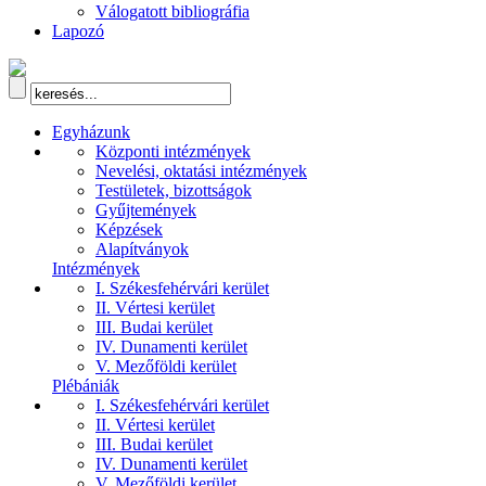
Válogatott bibliográfia
Lapozó
Egyházunk
Központi intézmények
Nevelési, oktatási intézmények
Testületek, bizottságok
Gyűjtemények
Képzések
Alapítványok
Intézmények
I. Székesfehérvári kerület
II. Vértesi kerület
III. Budai kerület
IV. Dunamenti kerület
V. Mezőföldi kerület
Plébániák
I. Székesfehérvári kerület
II. Vértesi kerület
III. Budai kerület
IV. Dunamenti kerület
V. Mezőföldi kerület