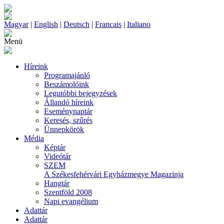
Magyar
|
English
|
Deutsch
|
Francais
|
Italiano
Menü
Híreink
Programajánló
Beszámolóink
Legutóbbi bejegyzések
Állandó híreink
Eseménynaptár
Keresés, szűrés
Ünnepkörök
Média
Képtár
Videótár
SZEM
A Székesfehérvári Egyházmegye Magazinja
Hangtár
Szentföld 2008
Napi evangélium
Adattár
Adattár