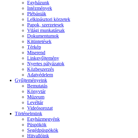
Egyházunk
Intézmények
Plébániák
Lelkipásztori körzetek
Papok, szerzetesek
Világi munkatársak
Dokumentumok
Kitüntetések
Térkép
Miserend
Linkgyűjtemény
Nyertes pályázatok
Közbeszerzés
Adatvédelem
Gyűjteményeink
Bemutatás
Könyvtár
Múzeum
Levéltár
Videósorozat
Történelmünk
Egyházmegyénk
Püspökök
Segédpüspökök
Hitvallóink