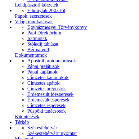
Lelkipásztori körzetek
Elhunytak 2003-tól
Papok, szerzetesek
Világi munkatársak
Egyházmegyei Törvénykönyv
Papi Direktórium
Iratminták
Stóladíj táblázat
Bérmarend
Dokumentumok
Apostoli protonotáriusok
Pápai prelátusok
Pápai káplánok
Címzetes kanonokok
Címzetes apátok
Címzetes prépostok
Érdemesült főesperesek
Érdemesült esperesek
Címzetes esperesek
Püspöki tanácsosok
Kitüntetések
Térkép
Székesfehérvár
Székesfehérvárit nyomtat
Miserend