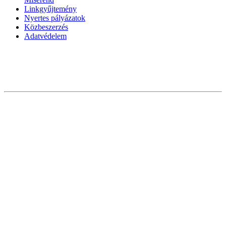
Linkgyűjtemény
Nyertes pályázatok
Közbeszerzés
Adatvédelem