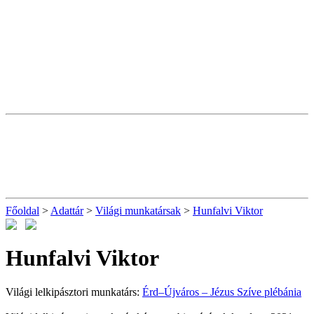
Főoldal
>
Adattár
>
Világi munkatársak
>
Hunfalvi Viktor
Hunfalvi Viktor
Világi lelkipásztori munkatárs:
Érd–Újváros – Jézus Szíve plébánia