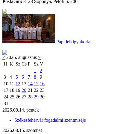
Postacím:
8123 Soponya, Petőfi u. 206.
Papi lelkigyakorlat
<
2026. augusztus
>
H
K
Sz
Cs
P
Sz
V
1
2
3
4
5
6
7
8
9
10
11
12
13
14
15
16
17
18
19
20
21
22
23
24
25
26
27
28
29
30
31
2026.08.14. péntek
Székesfehérvár fogadalmi szentmiséje
2026.08.15. szombat