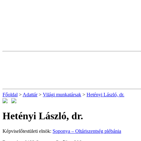
Főoldal
>
Adattár
>
Világi munkatársak
>
Hetényi László, dr.
Hetényi László, dr.
Képviselőtestületi elnök:
Soponya – Oltáriszentség plébánia