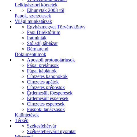
Lelkipásztori körzetek
Elhunytak 2003-tól
Papok, szerzetesek
Világi munkatársak
Egyházmegyei Törvénykönyv
Papi Direktórium
Iratminták
Stóladíj táblázat
Bérmarend
Dokumentumok
Apostoli protonotáriusok
Pápai prelátusok
Pápai káplánok
Címzetes kanonokok
Címzetes apátok
Címzetes prépostok
Érdemesült főesperesek
Érdemesült esperesek
Címzetes esperesek
Püspöki tanácsosok
Kitüntetések
Térkép
Székesfehérvár
Székesfehérvárit nyomtat
Miserend