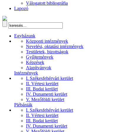
Válogatott bibliográfia
Lapozó
Egyházunk
Központi intézmények
Nevelési, oktatási intézmények
Testületek, bizottságok
Gyűjtemények
Képzések
Alapítványok
Intézmények
I. Székesfehérvári kerület
II. Vértesi kerület
III. Budai kerület
IV. Dunamenti kerület
V. Mezőföldi kerület
Plébániák
I. Székesfehérvári kerület
II. Vértesi kerület
III. Budai kerület
IV. Dunamenti kerület
V. Mezőföldi kerület