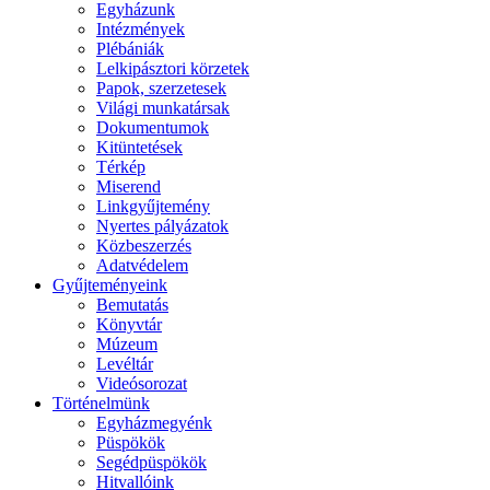
Egyházunk
Intézmények
Plébániák
Lelkipásztori körzetek
Papok, szerzetesek
Világi munkatársak
Dokumentumok
Kitüntetések
Térkép
Miserend
Linkgyűjtemény
Nyertes pályázatok
Közbeszerzés
Adatvédelem
Gyűjteményeink
Bemutatás
Könyvtár
Múzeum
Levéltár
Videósorozat
Történelmünk
Egyházmegyénk
Püspökök
Segédpüspökök
Hitvallóink