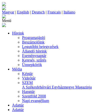
Magyar
|
English
|
Deutsch
|
Francais
|
Italiano
Menü
Híreink
Programajánló
Beszámolóink
Legutóbbi bejegyzések
Állandó híreink
Eseménynaptár
Keresés, szűrés
Ünnepkörök
Média
Képtár
Videótár
SZEM
A Székesfehérvári Egyházmegye Magazinja
Hangtár
Szentföld 2008
Napi evangélium
Adattár
Adattár