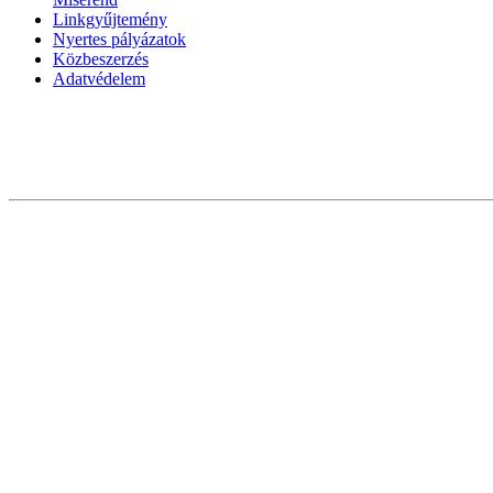
Linkgyűjtemény
Nyertes pályázatok
Közbeszerzés
Adatvédelem