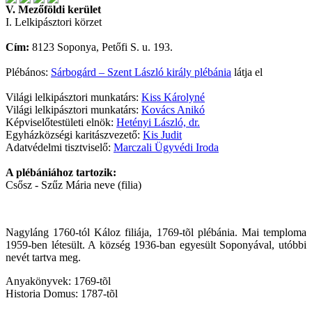
V. Mezőföldi kerület
I. Lelkipásztori körzet
Cím:
8123 Soponya, Petőfi S. u. 193.
Plébános:
Sárbogárd – Szent László király plébánia
látja el
Világi lelkipásztori munkatárs:
Kiss Károlyné
Világi lelkipásztori munkatárs:
Kovács Anikó
Képviselőtestületi elnök:
Hetényi László, dr.
Egyházközségi karitászvezető:
Kis Judit
Adatvédelmi tisztviselő:
Marczali Ügyvédi Iroda
A plébániához tartozik:
Csősz - Szűz Mária neve (filia)
Nagyláng 1760-tól Káloz filiája, 1769-tõl plébánia. Mai temploma
1959-ben létesült. A község 1936-ban egyesült Soponyával, utóbbi
nevét tartva meg.
Anyakönyvek: 1769-tõl
Historia Domus: 1787-tõl