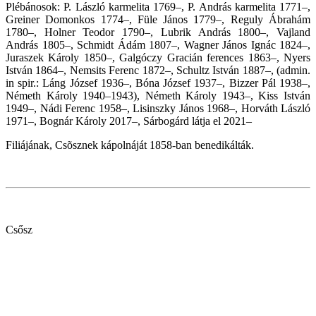
Plébánosok: P. László karmelita 1769–, P. András karmelita 1771–,
Greiner Domonkos 1774–, Füle János 1779–, Reguly Ábrahám
1780–, Holner Teodor 1790–, Lubrik András 1800–, Vajland
András 1805–, Schmidt Ádám 1807–, Wagner János Ignác 1824–,
Juraszek Károly 1850–, Galgóczy Gracián ferences 1863–, Nyers
István 1864–, Nemsits Ferenc 1872–, Schultz István 1887–, (admin.
in spir.: Láng József 1936–, Bóna József 1937–, Bizzer Pál 1938–,
Németh Károly 1940–1943), Németh Károly 1943–, Kiss István
1949–, Nádi Ferenc 1958–, Lisinszky János 1968–, Horváth László
1971–, Bognár Károly 2017–,
Sárbogárd látja el 2021
–
Filiájának, Csõsznek kápolnáját 1858-ban benedikálták.
Csősz