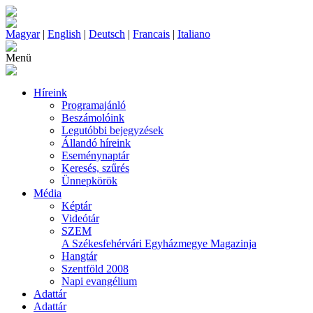
Magyar
|
English
|
Deutsch
|
Francais
|
Italiano
Menü
Híreink
Programajánló
Beszámolóink
Legutóbbi bejegyzések
Állandó híreink
Eseménynaptár
Keresés, szűrés
Ünnepkörök
Média
Képtár
Videótár
SZEM
A Székesfehérvári Egyházmegye Magazinja
Hangtár
Szentföld 2008
Napi evangélium
Adattár
Adattár