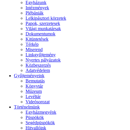
Egyházunk
Intézmények
Plébániák
Lelkipásztori körzetek
Papok, szerzetesek
Világi munkatársak
Dokumentumok
Kitüntetések
Térkép
Miserend
Linkgyűjtemény
Nyertes pályázatok
Közbeszerzés
Adatvédelem
Gyűjteményeink
Bemutatás
Könyvtár
Múzeum
Levéltár
Videósorozat
Történelmünk
Egyházmegyénk
Püspökök
Segédpüspökök
Hitvallóink