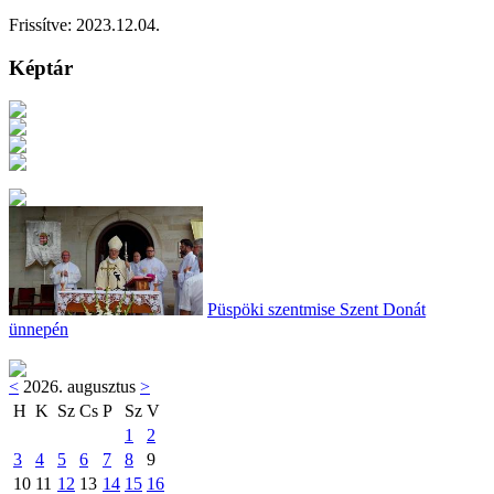
Frissítve:
2023.12.04.
Képtár
Püspöki szentmise Szent Donát
ünnepén
<
2026. augusztus
>
H
K
Sz
Cs
P
Sz
V
1
2
3
4
5
6
7
8
9
10
11
12
13
14
15
16