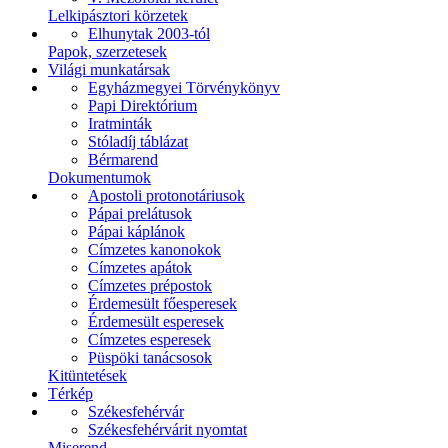
Lelkipásztori körzetek
Elhunytak 2003-tól
Papok, szerzetesek
Világi munkatársak
Egyházmegyei Törvénykönyv
Papi Direktórium
Iratminták
Stóladíj táblázat
Bérmarend
Dokumentumok
Apostoli protonotáriusok
Pápai prelátusok
Pápai káplánok
Címzetes kanonokok
Címzetes apátok
Címzetes prépostok
Érdemesült főesperesek
Érdemesült esperesek
Címzetes esperesek
Püspöki tanácsosok
Kitüntetések
Térkép
Székesfehérvár
Székesfehérvárit nyomtat
Miserend