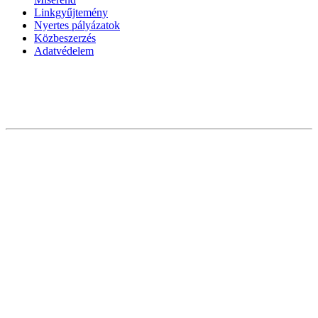
Linkgyűjtemény
Nyertes pályázatok
Közbeszerzés
Adatvédelem