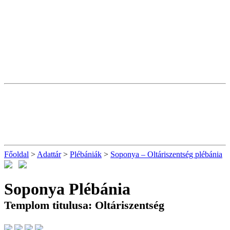
Főoldal
>
Adattár
>
Plébániák
>
Soponya – Oltáriszentség plébánia
Soponya Plébánia
Templom titulusa: Oltáriszentség