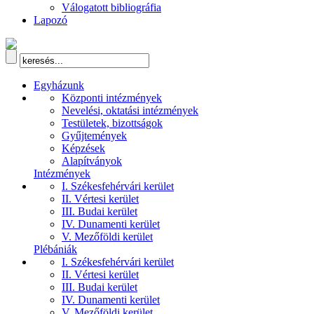
Válogatott bibliográfia
Lapozó
Egyházunk
Központi intézmények
Nevelési, oktatási intézmények
Testületek, bizottságok
Gyűjtemények
Képzések
Alapítványok
Intézmények
I. Székesfehérvári kerület
II. Vértesi kerület
III. Budai kerület
IV. Dunamenti kerület
V. Mezőföldi kerület
Plébániák
I. Székesfehérvári kerület
II. Vértesi kerület
III. Budai kerület
IV. Dunamenti kerület
V. Mezőföldi kerület