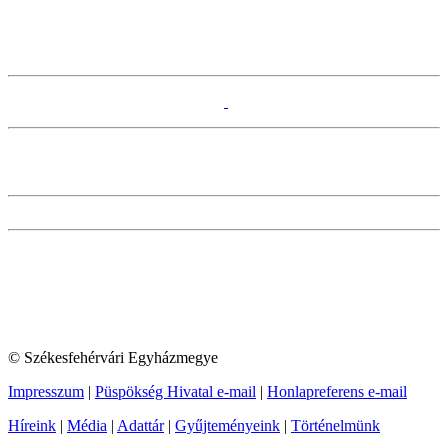
© Székesfehérvári Egyházmegye
Impresszum
|
Püspökség Hivatal e-mail
|
Honlapreferens e-mail
Híreink
|
Média
|
Adattár
|
Gyűjteményeink
|
Történelmünk