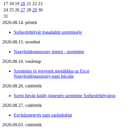
17
18
19
20
21
22
23
24
25
26
27
28
29
30
31
2026.08.14. péntek
Székesfehérvár fogadalmi szentmiséje
2026.08.15. szombat
Nagyboldogasszony ünnep - szentmise
2026.08.16. vasárnap
Szentmise és jegyesek megáldása az Ercsi
Nagyboldogasszony-napi búcsún
2026.08.20. csütörtök
Szent István király ünnepén szentmise Székesfehérváron
2026.08.27. csütörtök
Egyházmegyés papi zarándoklat
2026.09.03. csütörtök