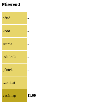
Miserend
hétfő
-
kedd
-
szerda
-
csütörtök
-
péntek
-
szombat
-
vasárnap
11.00