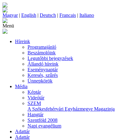
Magyar
|
English
|
Deutsch
|
Francais
|
Italiano
Menü
Híreink
Programajánló
Beszámolóink
Legutóbbi bejegyzések
Állandó híreink
Eseménynaptár
Keresés, szűrés
Ünnepkörök
Média
Képtár
Videótár
SZEM
A Székesfehérvári Egyházmegye Magazinja
Hangtár
Szentföld 2008
Napi evangélium
Adattár
Adattár