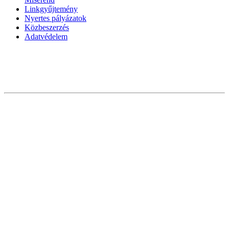
Linkgyűjtemény
Nyertes pályázatok
Közbeszerzés
Adatvédelem