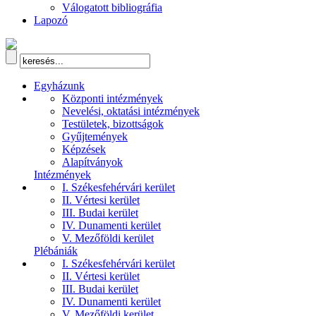
Válogatott bibliográfia
Lapozó
Egyházunk
Központi intézmények
Nevelési, oktatási intézmények
Testületek, bizottságok
Gyűjtemények
Képzések
Alapítványok
Intézmények
I. Székesfehérvári kerület
II. Vértesi kerület
III. Budai kerület
IV. Dunamenti kerület
V. Mezőföldi kerület
Plébániák
I. Székesfehérvári kerület
II. Vértesi kerület
III. Budai kerület
IV. Dunamenti kerület
V. Mezőföldi kerület