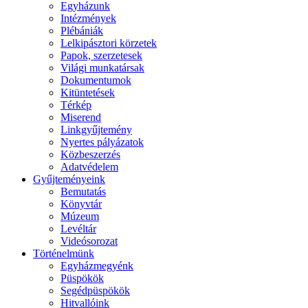
Egyházunk
Intézmények
Plébániák
Lelkipásztori körzetek
Papok, szerzetesek
Világi munkatársak
Dokumentumok
Kitüntetések
Térkép
Miserend
Linkgyűjtemény
Nyertes pályázatok
Közbeszerzés
Adatvédelem
Gyűjteményeink
Bemutatás
Könyvtár
Múzeum
Levéltár
Videósorozat
Történelmünk
Egyházmegyénk
Püspökök
Segédpüspökök
Hitvallóink