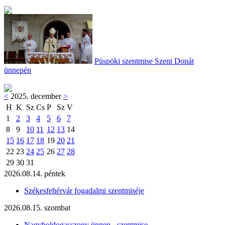
Püspöki szentmise Szent Donát
ünnepén
<
2025. december
>
H
K
Sz
Cs
P
Sz
V
1
2
3
4
5
6
7
8
9
10
11
12
13
14
15
16
17
18
19
20
21
22
23
24
25
26
27
28
29
30
31
2026.08.14. péntek
Székesfehérvár fogadalmi szentmiséje
2026.08.15. szombat
Nagyboldogasszony ünnep - szentmise