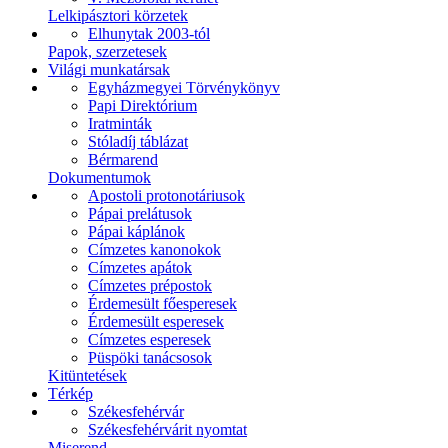
Lelkipásztori körzetek
Elhunytak 2003-tól
Papok, szerzetesek
Világi munkatársak
Egyházmegyei Törvénykönyv
Papi Direktórium
Iratminták
Stóladíj táblázat
Bérmarend
Dokumentumok
Apostoli protonotáriusok
Pápai prelátusok
Pápai káplánok
Címzetes kanonokok
Címzetes apátok
Címzetes prépostok
Érdemesült főesperesek
Érdemesült esperesek
Címzetes esperesek
Püspöki tanácsosok
Kitüntetések
Térkép
Székesfehérvár
Székesfehérvárit nyomtat
Miserend