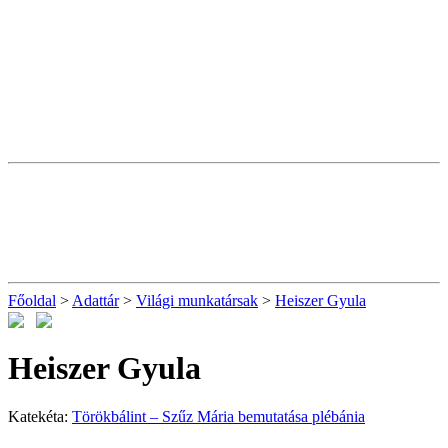
Főoldal
>
Adattár
>
Világi munkatársak
>
Heiszer Gyula
Heiszer Gyula
Katekéta:
Törökbálint – Szűz Mária bemutatása plébánia