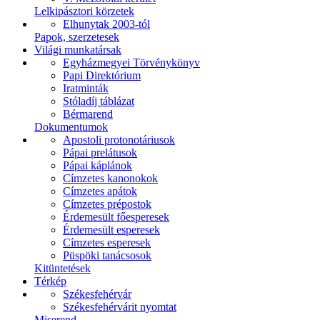
Lelkipásztori körzetek
Elhunytak 2003-tól
Papok, szerzetesek
Világi munkatársak
Egyházmegyei Törvénykönyv
Papi Direktórium
Iratminták
Stóladíj táblázat
Bérmarend
Dokumentumok
Apostoli protonotáriusok
Pápai prelátusok
Pápai káplánok
Címzetes kanonokok
Címzetes apátok
Címzetes prépostok
Érdemesült főesperesek
Érdemesült esperesek
Címzetes esperesek
Püspöki tanácsosok
Kitüntetések
Térkép
Székesfehérvár
Székesfehérvárit nyomtat
Miserend