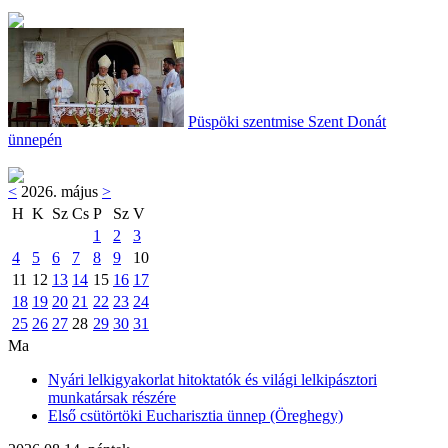
Püspöki szentmise Szent Donát
ünnepén
<
2026. május
>
H
K
Sz
Cs
P
Sz
V
1
2
3
4
5
6
7
8
9
10
11
12
13
14
15
16
17
18
19
20
21
22
23
24
25
26
27
28
29
30
31
Ma
Nyári lelkigyakorlat hitoktatók és világi lelkipásztori
munkatársak részére
Első csütörtöki Eucharisztia ünnep (Öreghegy)