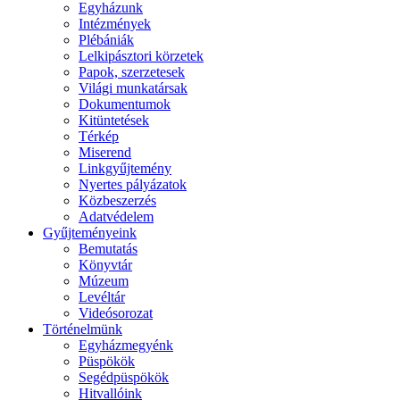
Egyházunk
Intézmények
Plébániák
Lelkipásztori körzetek
Papok, szerzetesek
Világi munkatársak
Dokumentumok
Kitüntetések
Térkép
Miserend
Linkgyűjtemény
Nyertes pályázatok
Közbeszerzés
Adatvédelem
Gyűjteményeink
Bemutatás
Könyvtár
Múzeum
Levéltár
Videósorozat
Történelmünk
Egyházmegyénk
Püspökök
Segédpüspökök
Hitvallóink