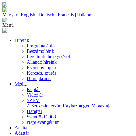
Magyar
|
English
|
Deutsch
|
Francais
|
Italiano
Menü
Híreink
Programajánló
Beszámolóink
Legutóbbi bejegyzések
Állandó híreink
Eseménynaptár
Keresés, szűrés
Ünnepkörök
Média
Képtár
Videótár
SZEM
A Székesfehérvári Egyházmegye Magazinja
Hangtár
Szentföld 2008
Napi evangélium
Adattár
Adattár