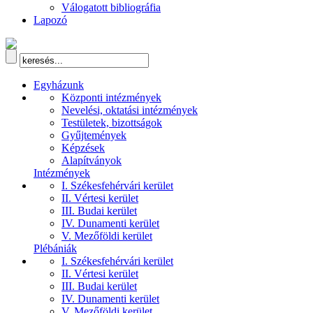
Válogatott bibliográfia
Lapozó
Egyházunk
Központi intézmények
Nevelési, oktatási intézmények
Testületek, bizottságok
Gyűjtemények
Képzések
Alapítványok
Intézmények
I. Székesfehérvári kerület
II. Vértesi kerület
III. Budai kerület
IV. Dunamenti kerület
V. Mezőföldi kerület
Plébániák
I. Székesfehérvári kerület
II. Vértesi kerület
III. Budai kerület
IV. Dunamenti kerület
V. Mezőföldi kerület