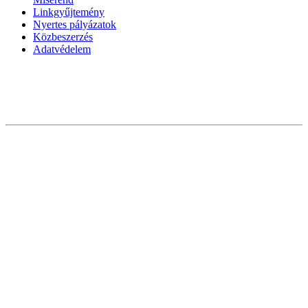
Linkgyűjtemény
Nyertes pályázatok
Közbeszerzés
Adatvédelem