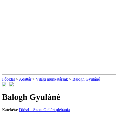
Főoldal
>
Adattár
>
Világi munkatársak
>
Balogh Gyuláné
Balogh Gyuláné
Katekéta:
Diósd – Szent Gellért plébánia