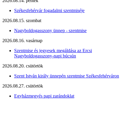
2026.08.14. péntek
Székesfehérvár fogadalmi szentmiséje
2026.08.15. szombat
Nagyboldogasszony ünnep - szentmise
2026.08.16. vasárnap
Szentmise és jegyesek megáldása az Ercsi
Nagyboldogasszony-napi búcsún
2026.08.20. csütörtök
Szent István király ünnepén szentmise Székesfehérváron
2026.08.27. csütörtök
Egyházmegyés papi zarándoklat