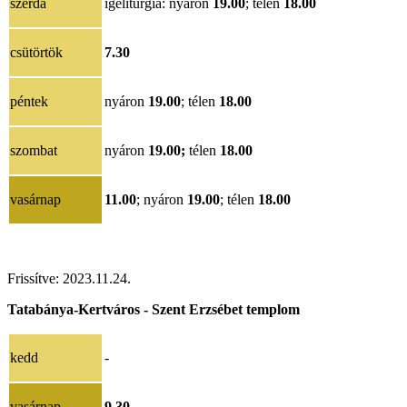
szerda
igeliturgia: nyáron
19.00
; télen
18.00
csütörtök
7.30
péntek
nyáron
19.00
; télen
18.00
szombat
nyáron
19.00;
télen
18.00
vasárnap
11.00
; nyáron
19.00
; télen
18.00
Frissítve: 2023.11.24.
Tatabánya-Kertváros - Szent Erzsébet templom
kedd
-
vasárnap
9.30