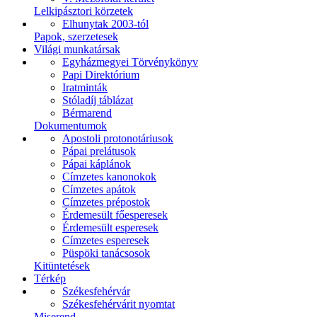
Lelkipásztori körzetek
Elhunytak 2003-tól
Papok, szerzetesek
Világi munkatársak
Egyházmegyei Törvénykönyv
Papi Direktórium
Iratminták
Stóladíj táblázat
Bérmarend
Dokumentumok
Apostoli protonotáriusok
Pápai prelátusok
Pápai káplánok
Címzetes kanonokok
Címzetes apátok
Címzetes prépostok
Érdemesült főesperesek
Érdemesült esperesek
Címzetes esperesek
Püspöki tanácsosok
Kitüntetések
Térkép
Székesfehérvár
Székesfehérvárit nyomtat
Miserend