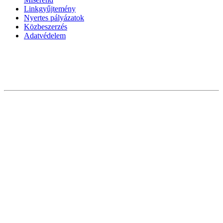
Linkgyűjtemény
Nyertes pályázatok
Közbeszerzés
Adatvédelem