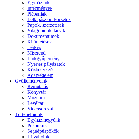
Egyházunk
Intézmények
Plébániák
Lelkipásztori körzetek
Papok, szerzetesek
Világi munkatársak
Dokumentumok
Kitüntetések
Térkép
Miserend
Linkgyűjtemény
Nyertes pályázatok
Közbeszerzés
Adatvédelem
Gyűjteményeink
Bemutatás
Könyvtár
Múzeum
Levéltár
Videósorozat
Történelmünk
Egyházmegyénk
Püspökök
Segédpüspökök
Hitvallóink