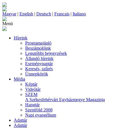
Magyar
|
English
|
Deutsch
|
Francais
|
Italiano
Menü
Híreink
Programajánló
Beszámolóink
Legutóbbi bejegyzések
Állandó híreink
Eseménynaptár
Keresés, szűrés
Ünnepkörök
Média
Képtár
Videótár
SZEM
A Székesfehérvári Egyházmegye Magazinja
Hangtár
Szentföld 2008
Napi evangélium
Adattár
Adattár