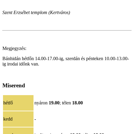
Szent Erzsébet templom (Kertváros)
Megjegyzés:
Bánhidán hétfőn 14.00-17.00-ig, szerdán és pénteken 10.00-13.00-
ig irodai időnk van.
Miserend
hétfő
nyáron
19.00
; télen
18.00
kedd
-