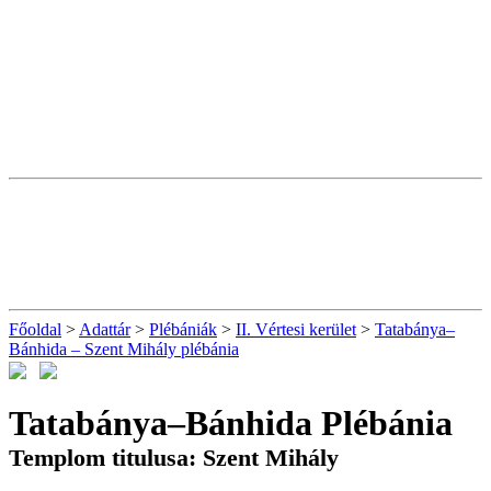
Főoldal
>
Adattár
>
Plébániák
>
II. Vértesi kerület
>
Tatabánya–
Bánhida – Szent Mihály plébánia
Tatabánya–Bánhida Plébánia
Templom titulusa: Szent Mihály