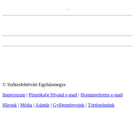
© Székesfehérvári Egyházmegye
Impresszum
|
Püspökség Hivatal e-mail
|
Honlapreferens e-mail
Híreink
|
Média
|
Adattár
|
Gyűjteményeink
|
Történelmünk