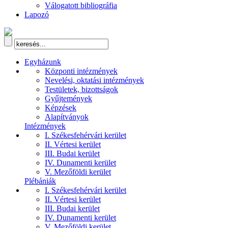
Válogatott bibliográfia
Lapozó
Egyházunk
Központi intézmények
Nevelési, oktatási intézmények
Testületek, bizottságok
Gyűjtemények
Képzések
Alapítványok
Intézmények
I. Székesfehérvári kerület
II. Vértesi kerület
III. Budai kerület
IV. Dunamenti kerület
V. Mezőföldi kerület
Plébániák
I. Székesfehérvári kerület
II. Vértesi kerület
III. Budai kerület
IV. Dunamenti kerület
V. Mezőföldi kerület