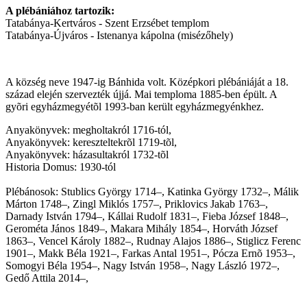
A plébániához tartozik:
Tatabánya-Kertváros - Szent Erzsébet templom
Tatabánya-Újváros - Istenanya kápolna (misézőhely)
A község neve 1947-ig Bánhida volt. Középkori plébániáját a 18.
század elején szervezték újjá. Mai temploma 1885-ben épült. A
gyõri egyházmegyétõl 1993-ban került egyházmegyénkhez.
Anyakönyvek: megholtakról 1716-tól,
Anyakönyvek: kereszteltekrõl 1719-tõl,
Anyakönyvek: házasultakról 1732-tõl
Historia Domus: 1930-tól
Plébánosok: Stublics György 1714–, Katinka György 1732–, Málik
Márton 1748–, Zingl Miklós 1757–, Priklovics Jakab 1763–,
Darnady István 1794–, Kállai Rudolf 1831–, Fieba József 1848–,
Gerométa János 1849–, Makara Mihály 1854–, Horváth József
1863–, Vencel Károly 1882–, Rudnay Alajos 1886–, Stiglicz Ferenc
1901–, Makk Béla 1921–, Farkas Antal 1951–, Pócza Ernõ 1953–,
Somogyi Béla 1954–, Nagy István 1958–, Nagy László 1972–,
Gedő Attila 2014
–,