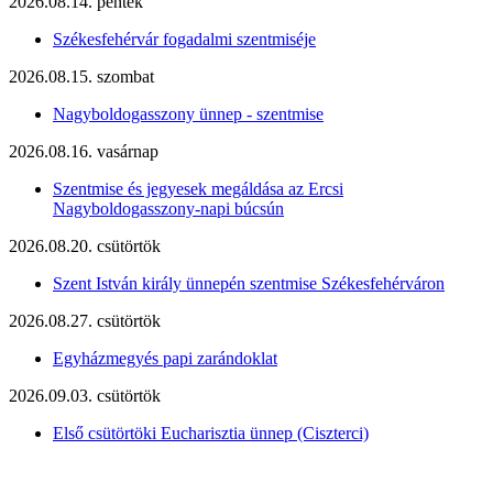
2026.08.14. péntek
Székesfehérvár fogadalmi szentmiséje
2026.08.15. szombat
Nagyboldogasszony ünnep - szentmise
2026.08.16. vasárnap
Szentmise és jegyesek megáldása az Ercsi
Nagyboldogasszony-napi búcsún
2026.08.20. csütörtök
Szent István király ünnepén szentmise Székesfehérváron
2026.08.27. csütörtök
Egyházmegyés papi zarándoklat
2026.09.03. csütörtök
Első csütörtöki Eucharisztia ünnep (Ciszterci)