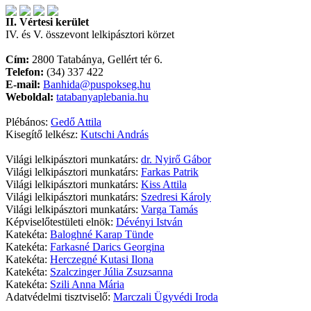
II. Vértesi kerület
IV. és V. összevont lelkipásztori körzet
Cím:
2800 Tatabánya, Gellért tér 6.
Telefon:
(34) 337 422
E-mail:
Banhida@puspokseg.hu
Weboldal:
tatabanyaplebania.hu
Plébános:
Gedő Attila
Kisegítő lelkész:
Kutschi András
Világi lelkipásztori munkatárs:
dr. Nyirő Gábor
Világi lelkipásztori munkatárs:
Farkas Patrik
Világi lelkipásztori munkatárs:
Kiss Attila
Világi lelkipásztori munkatárs:
Szedresi Károly
Világi lelkipásztori munkatárs:
Varga Tamás
Képviselőtestületi elnök:
Dévényi István
Katekéta:
Baloghné Karap Tünde
Katekéta:
Farkasné Darics Georgina
Katekéta:
Herczegné Kutasi Ilona
Katekéta:
Szalczinger Júlia Zsuzsanna
Katekéta:
Szili Anna Mária
Adatvédelmi tisztviselő:
Marczali Ügyvédi Iroda