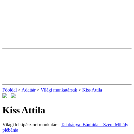
Főoldal
>
Adattár
>
Világi munkatársak
>
Kiss Attila
Kiss Attila
Világi lelkipásztori munkatárs:
Tatabánya–Bánhida – Szent Mihály
plébánia