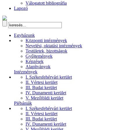
Válogatott bibliográfia
Lapozó
Egyházunk
Központi intézmények
Nevelési, oktatási intézmények
Testületek, bizottságok
Gyűjtemények
Képzések
Alapítványok
Intézmények
I. Székesfehérvári kerület
II. Vértesi kerület
III. Budai kerület
IV. Dunamenti kerület
V. Mezőföldi kerület
Plébániák
I. Székesfehérvári kerület
II. Vértesi kerület
III. Budai kerület
IV. Dunamenti kerület
V. Mezőföldi kerület