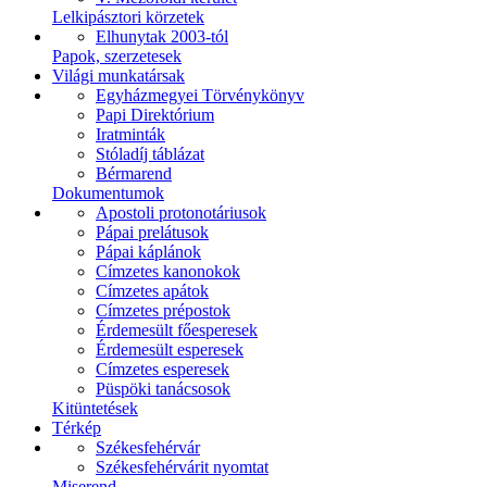
Lelkipásztori körzetek
Elhunytak 2003-tól
Papok, szerzetesek
Világi munkatársak
Egyházmegyei Törvénykönyv
Papi Direktórium
Iratminták
Stóladíj táblázat
Bérmarend
Dokumentumok
Apostoli protonotáriusok
Pápai prelátusok
Pápai káplánok
Címzetes kanonokok
Címzetes apátok
Címzetes prépostok
Érdemesült főesperesek
Érdemesült esperesek
Címzetes esperesek
Püspöki tanácsosok
Kitüntetések
Térkép
Székesfehérvár
Székesfehérvárit nyomtat
Miserend