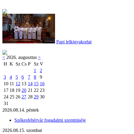
Papi lelkigyakorlat
<
2026. augusztus
>
H
K
Sz
Cs
P
Sz
V
1
2
3
4
5
6
7
8
9
10
11
12
13
14
15
16
17
18
19
20
21
22
23
24
25
26
27
28
29
30
31
2026.08.14. péntek
Székesfehérvár fogadalmi szentmiséje
2026.08.15. szombat