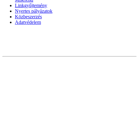
Linkgyűjtemény
Nyertes pályázatok
Közbeszerzés
Adatvédelem