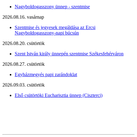
Nagyboldogasszony ünnep - szentmise
2026.08.16. vasárnap
Szentmise és jegyesek megáldása az Ercsi
Nagyboldogasszony-napi búcsún
2026.08.20. csütörtök
Szent István király ünnepén szentmise Székesfehérváron
2026.08.27. csütörtök
Egyházmegyés papi zarándoklat
2026.09.03. csütörtök
Első csütörtöki Eucharisztia ünnep (Ciszterci)