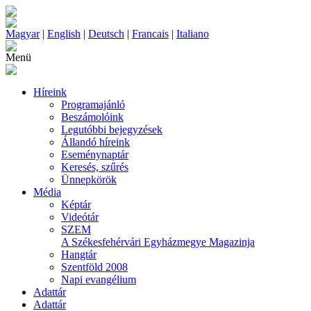
Magyar
|
English
|
Deutsch
|
Francais
|
Italiano
Menü
Híreink
Programajánló
Beszámolóink
Legutóbbi bejegyzések
Állandó híreink
Eseménynaptár
Keresés, szűrés
Ünnepkörök
Média
Képtár
Videótár
SZEM
A Székesfehérvári Egyházmegye Magazinja
Hangtár
Szentföld 2008
Napi evangélium
Adattár
Adattár