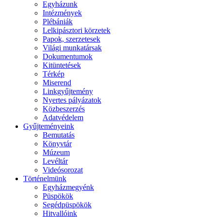
Egyházunk
Intézmények
Plébániák
Lelkipásztori körzetek
Papok, szerzetesek
Világi munkatársak
Dokumentumok
Kitüntetések
Térkép
Miserend
Linkgyűjtemény
Nyertes pályázatok
Közbeszerzés
Adatvédelem
Gyűjteményeink
Bemutatás
Könyvtár
Múzeum
Levéltár
Videósorozat
Történelmünk
Egyházmegyénk
Püspökök
Segédpüspökök
Hitvallóink