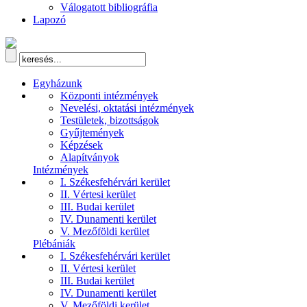
Válogatott bibliográfia
Lapozó
Egyházunk
Központi intézmények
Nevelési, oktatási intézmények
Testületek, bizottságok
Gyűjtemények
Képzések
Alapítványok
Intézmények
I. Székesfehérvári kerület
II. Vértesi kerület
III. Budai kerület
IV. Dunamenti kerület
V. Mezőföldi kerület
Plébániák
I. Székesfehérvári kerület
II. Vértesi kerület
III. Budai kerület
IV. Dunamenti kerület
V. Mezőföldi kerület