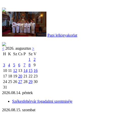
Papi lelkigyakorlat
<
2026. augusztus
>
H
K
Sz
Cs
P
Sz
V
1
2
3
4
5
6
7
8
9
10
11
12
13
14
15
16
17
18
19
20
21
22
23
24
25
26
27
28
29
30
31
2026.08.14. péntek
Székesfehérvár fogadalmi szentmiséje
2026.08.15. szombat