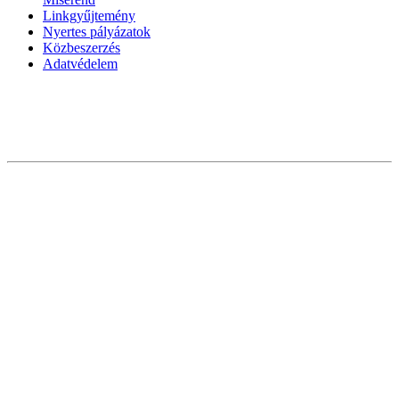
Linkgyűjtemény
Nyertes pályázatok
Közbeszerzés
Adatvédelem