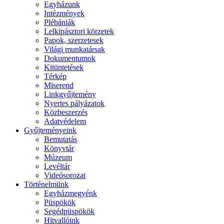
Egyházunk
Intézmények
Plébániák
Lelkipásztori körzetek
Papok, szerzetesek
Világi munkatársak
Dokumentumok
Kitüntetések
Térkép
Miserend
Linkgyűjtemény
Nyertes pályázatok
Közbeszerzés
Adatvédelem
Gyűjteményeink
Bemutatás
Könyvtár
Múzeum
Levéltár
Videósorozat
Történelmünk
Egyházmegyénk
Püspökök
Segédpüspökök
Hitvallóink