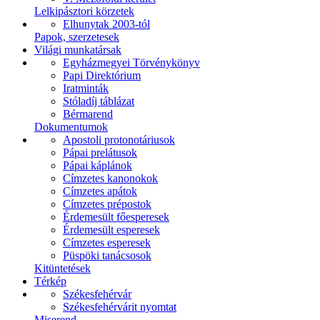
Lelkipásztori körzetek
Elhunytak 2003-tól
Papok, szerzetesek
Világi munkatársak
Egyházmegyei Törvénykönyv
Papi Direktórium
Iratminták
Stóladíj táblázat
Bérmarend
Dokumentumok
Apostoli protonotáriusok
Pápai prelátusok
Pápai káplánok
Címzetes kanonokok
Címzetes apátok
Címzetes prépostok
Érdemesült főesperesek
Érdemesült esperesek
Címzetes esperesek
Püspöki tanácsosok
Kitüntetések
Térkép
Székesfehérvár
Székesfehérvárit nyomtat
Miserend