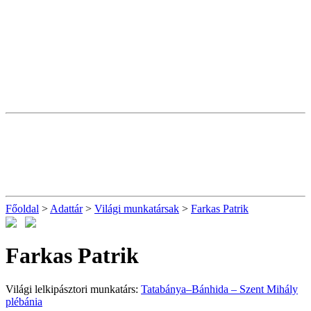
Főoldal
>
Adattár
>
Világi munkatársak
>
Farkas Patrik
Farkas Patrik
Világi lelkipásztori munkatárs:
Tatabánya–Bánhida – Szent Mihály
plébánia