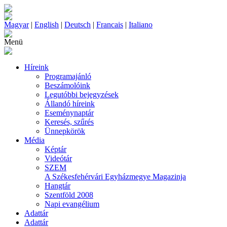
Magyar
|
English
|
Deutsch
|
Francais
|
Italiano
Menü
Híreink
Programajánló
Beszámolóink
Legutóbbi bejegyzések
Állandó híreink
Eseménynaptár
Keresés, szűrés
Ünnepkörök
Média
Képtár
Videótár
SZEM
A Székesfehérvári Egyházmegye Magazinja
Hangtár
Szentföld 2008
Napi evangélium
Adattár
Adattár