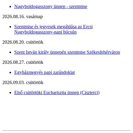
Nagyboldogasszony ünnep - szentmise
2026.08.16. vasárnap
Szentmise és jegyesek megáldása az Ercsi
Nagyboldogasszony-napi búcsún
2026.08.20. csütörtök
Szent István király ünnepén szentmise Székesfehérváron
2026.08.27. csütörtök
Egyházmegyés papi zarándoklat
2026.09.03. csütörtök
Első csütörtöki Eucharisztia ünnep (Ciszterci)