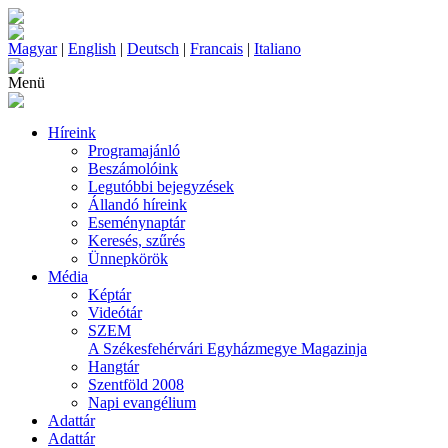
Magyar
|
English
|
Deutsch
|
Francais
|
Italiano
Menü
Híreink
Programajánló
Beszámolóink
Legutóbbi bejegyzések
Állandó híreink
Eseménynaptár
Keresés, szűrés
Ünnepkörök
Média
Képtár
Videótár
SZEM
A Székesfehérvári Egyházmegye Magazinja
Hangtár
Szentföld 2008
Napi evangélium
Adattár
Adattár