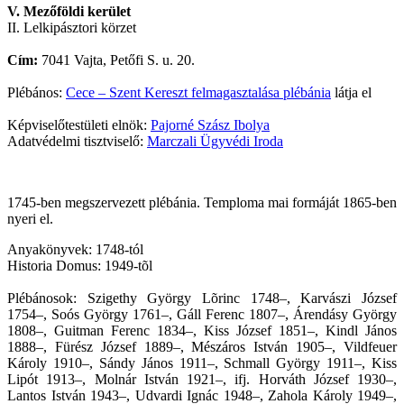
V. Mezőföldi kerület
II. Lelkipásztori körzet
Cím:
7041 Vajta, Petőfi S. u. 20.
Plébános:
Cece – Szent Kereszt felmagasztalása plébánia
látja el
Képviselőtestületi elnök:
Pajorné Szász Ibolya
Adatvédelmi tisztviselő:
Marczali Ügyvédi Iroda
1745-ben megszervezett plébánia. Temploma mai formáját 1865-ben
nyeri el.
Anyakönyvek: 1748-tól
Historia Domus: 1949-tõl
Plébánosok: Szigethy György Lõrinc 1748–, Karvászi József
1754–, Soós György 1761–, Gáll Ferenc 1807–, Árendásy György
1808–, Guitman Ferenc 1834–, Kiss József 1851–, Kindl János
1888–, Fürész József 1889–, Mészáros István 1905–, Vildfeuer
Károly 1910–, Sándy János 1911–, Schmall György 1911–, Kiss
Lipót 1913–, Molnár István 1921–, ifj. Horváth József 1930–,
Lantos István 1943–, Udvardi Ignác 1948–, Zahola Károly 1949–,