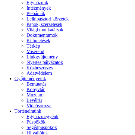
Egyházunk
Intézmények
Plébániák
Lelkipásztori körzetek
Papok, szerzetesek
Világi munkatársak
Dokumentumok
Kitüntetések
Térkép
Miserend
Linkgyűjtemény
Nyertes pályázatok
Közbeszerzés
Adatvédelem
Gyűjteményeink
Bemutatás
Könyvtár
Múzeum
Levéltár
Videósorozat
Történelmünk
Egyházmegyénk
Püspökök
Segédpüspökök
Hitvallóink