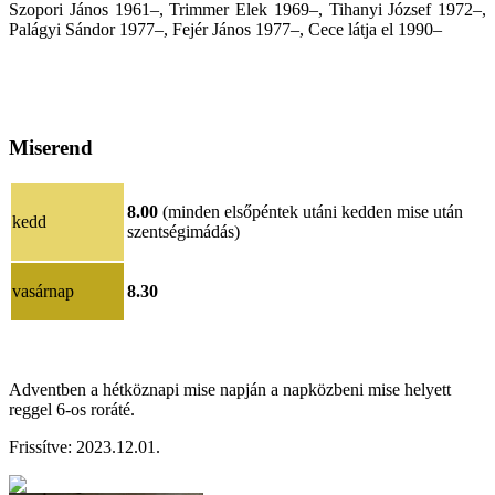
Szopori János 1961–, Trimmer Elek 1969–, Tihanyi József 1972–,
Palágyi Sándor 1977–, Fejér János 1977–, Cece látja el 1990–
Miserend
8.00
(minden elsőpéntek utáni kedden mise után
kedd
szentségimádás)
vasárnap
8.30
Adventben a hétköznapi mise napján a napközbeni mise helyett
reggel 6-os roráté.
Frissítve:
202
3.12.01
.