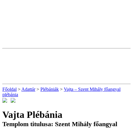
Főoldal
>
Adattár
>
Plébániák
>
Vajta – Szent Mihály főangyal
plébánia
Vajta Plébánia
Templom titulusa: Szent Mihály főangyal