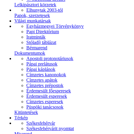
Lelkipásztori körzetek
Elhunytak 2003-tól
Papok, szerzetesek
Világi munkatársak
Egyházmegyei Törvénykönyv
Papi Direktórium
Iratminták
Stóladíj táblázat
Bérmarend
Dokumentumok
Apostoli protonotáriusok
Pápai prelátusok
Pápai káplánok
Címzetes kanonokok
Címzetes apátok
Címzetes prépostok
Érdemesült főesperesek
Érdemesült esperesek
Címzetes esperesek
Püspöki tanácsosok
Kitüntetések
Térkép
Székesfehérvár
Székesfehérvárit nyomtat
Miserend