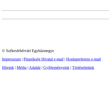
© Székesfehérvári Egyházmegye
Impresszum
|
Püspökség Hivatal e-mail
|
Honlapreferens e-mail
Híreink
|
Média
|
Adattár
|
Gyűjteményeink
|
Történelmünk