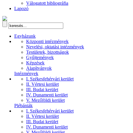
Válogatott bibliográfia
Lapozó
Egyházunk
Központi intézmények
Nevelési, oktatási intézmények
Testületek, bizottságok
Gyűjtemények
Képzések
Alapítványok
Intézmények
I. Székesfehérvári kerület
II. Vértesi kerület
III. Budai kerület
IV. Dunamenti kerület
V. Mezőföldi kerület
Plébániák
I. Székesfehérvári kerület
II. Vértesi kerület
III. Budai kerület
IV. Dunamenti kerület
V. Mezőföldi kerület