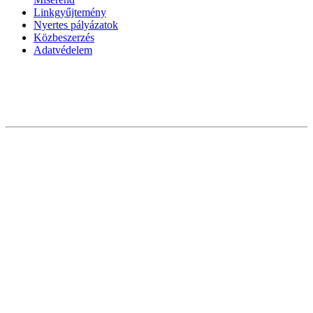
Linkgyűjtemény
Nyertes pályázatok
Közbeszerzés
Adatvédelem