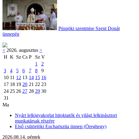
Püspöki szentmise Szent Donát
ünnepén
<
2026. augusztus
>
H
K
Sz
Cs
P
Sz
V
1
2
3
4
5
6
7
8
9
10
11
12
13
14
15
16
17
18
19
20
21
22
23
24
25
26
27
28
29
30
31
Ma
Nyári lelkigyakorlat hitoktatók és világi lelkipásztori
munkatársak részére
Első csütörtöki Eucharisztia ünnep (Öreghegy)
2026.08.14. péntek