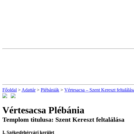
Főoldal
>
Adattár
>
Plébániák
>
Vértesacsa – Szent Kereszt feltalálás
Vértesacsa Plébánia
Templom titulusa: Szent Kereszt feltalálása
I. Székesfehérvári kerület