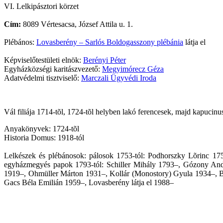
VI. Lelkipásztori körzet
Cím:
8089 Vértesacsa, József Attila u. 1.
Plébános:
Lovasberény – Sarlós Boldogasszony plébánia
látja el
Képviselőtestületi elnök:
Berényi Péter
Egyházközségi karitászvezető:
Megyimórecz Géza
Adatvédelmi tisztviselő:
Marczali Ügyvédi Iroda
Vál filiája 1714-tõl, 1724-tõl helyben lakó ferencesek, majd kapuci
Anyakönyvek: 1724-tõl
Historia Domus: 1918-tól
Lelkészek és plébánosok: pálosok 1753-tól: Podhorszky Lõrinc 17
egyházmegyés papok 1793-tól: Schiller Mihály 1793–, Gózony And
1919–, Ohmüller Márton 1931–, Kollár (Monostory) Gyula 1934–, B
Gacs Béla Emilián 1959–, Lovasberény látja el 1988–