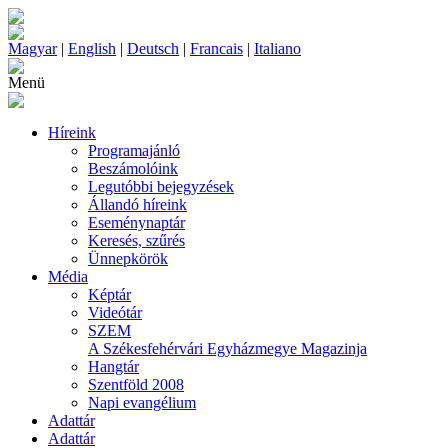
Magyar
|
English
|
Deutsch
|
Francais
|
Italiano
Menü
Híreink
Programajánló
Beszámolóink
Legutóbbi bejegyzések
Állandó híreink
Eseménynaptár
Keresés, szűrés
Ünnepkörök
Média
Képtár
Videótár
SZEM
A Székesfehérvári Egyházmegye Magazinja
Hangtár
Szentföld 2008
Napi evangélium
Adattár
Adattár