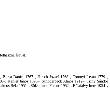
felhasználásával.
, Borsa Dániel 1767–, Hirsch József 1768–, Toronyi István 1779–,
6–, Keifler János 1895–, Schoderbeck Alajos 1912–, Tichy Sándor
almos Béla 1951–, Sölétormos Ferenc 1952–, Bélafalvy Imre 1954–,