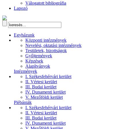
Válogatott bibliográfia
Lapozó
Egyházunk
Központi intézmények
Nevelési, oktatási intézmények
Testületek, bizottságok
Gyűjtemények
Képzések
Alapítványok
Intézmények
I. Székesfehérvári kerület
II. Vértesi kerület
III. Budai kerület
IV. Dunamenti kerület
V. Mezőföldi kerület
Plébániák
I. Székesfehérvári kerület
II. Vértesi kerület
III. Budai kerület
IV. Dunamenti kerület
V. Mezőföldi kerület