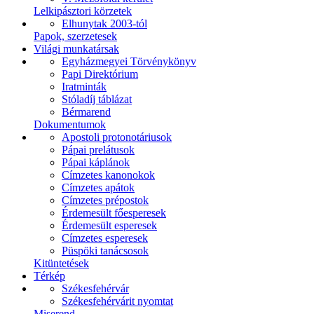
Lelkipásztori körzetek
Elhunytak 2003-tól
Papok, szerzetesek
Világi munkatársak
Egyházmegyei Törvénykönyv
Papi Direktórium
Iratminták
Stóladíj táblázat
Bérmarend
Dokumentumok
Apostoli protonotáriusok
Pápai prelátusok
Pápai káplánok
Címzetes kanonokok
Címzetes apátok
Címzetes prépostok
Érdemesült főesperesek
Érdemesült esperesek
Címzetes esperesek
Püspöki tanácsosok
Kitüntetések
Térkép
Székesfehérvár
Székesfehérvárit nyomtat
Miserend