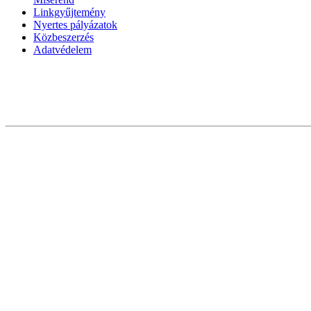
Linkgyűjtemény
Nyertes pályázatok
Közbeszerzés
Adatvédelem