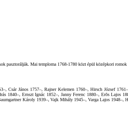
nusok pasztorálják. Mai temploma 1768-1780 közt épül középkori romok 
53–, Csár János 1757–, Rajner Kelemen 1760–, Hirsch József 1761–
rás 1840–, Ernszt Ignác 1852–, Janny Ferenc 1880–, Erõs Lajos 188
aumgartner Károly 1939–, Vajk Mihály 1945–, Varga Lajos 1948–, H