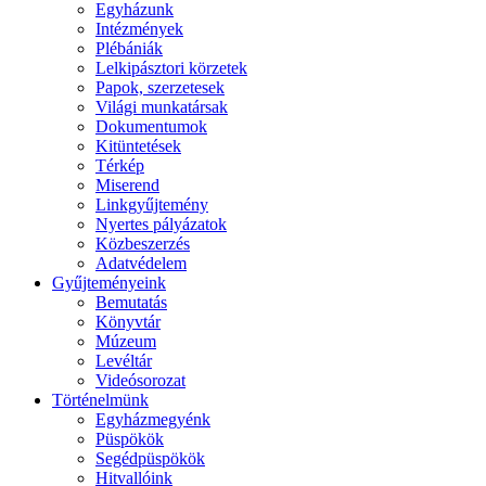
Egyházunk
Intézmények
Plébániák
Lelkipásztori körzetek
Papok, szerzetesek
Világi munkatársak
Dokumentumok
Kitüntetések
Térkép
Miserend
Linkgyűjtemény
Nyertes pályázatok
Közbeszerzés
Adatvédelem
Gyűjteményeink
Bemutatás
Könyvtár
Múzeum
Levéltár
Videósorozat
Történelmünk
Egyházmegyénk
Püspökök
Segédpüspökök
Hitvallóink