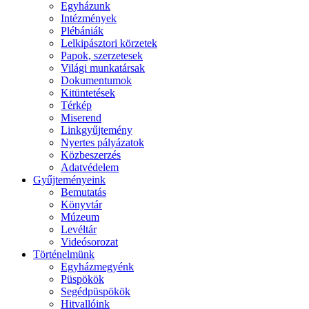
Egyházunk
Intézmények
Plébániák
Lelkipásztori körzetek
Papok, szerzetesek
Világi munkatársak
Dokumentumok
Kitüntetések
Térkép
Miserend
Linkgyűjtemény
Nyertes pályázatok
Közbeszerzés
Adatvédelem
Gyűjteményeink
Bemutatás
Könyvtár
Múzeum
Levéltár
Videósorozat
Történelmünk
Egyházmegyénk
Püspökök
Segédpüspökök
Hitvallóink