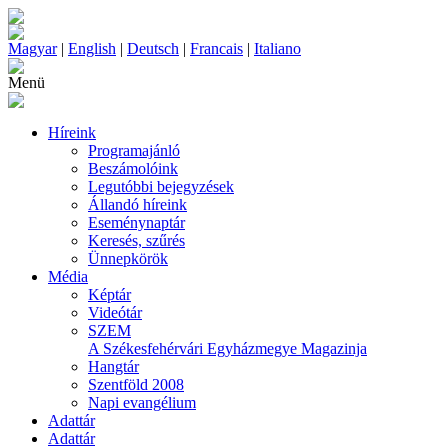
Magyar
|
English
|
Deutsch
|
Francais
|
Italiano
Menü
Híreink
Programajánló
Beszámolóink
Legutóbbi bejegyzések
Állandó híreink
Eseménynaptár
Keresés, szűrés
Ünnepkörök
Média
Képtár
Videótár
SZEM
A Székesfehérvári Egyházmegye Magazinja
Hangtár
Szentföld 2008
Napi evangélium
Adattár
Adattár