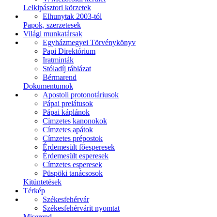
Lelkipásztori körzetek
Elhunytak 2003-tól
Papok, szerzetesek
Világi munkatársak
Egyházmegyei Törvénykönyv
Papi Direktórium
Iratminták
Stóladíj táblázat
Bérmarend
Dokumentumok
Apostoli protonotáriusok
Pápai prelátusok
Pápai káplánok
Címzetes kanonokok
Címzetes apátok
Címzetes prépostok
Érdemesült főesperesek
Érdemesült esperesek
Címzetes esperesek
Püspöki tanácsosok
Kitüntetések
Térkép
Székesfehérvár
Székesfehérvárit nyomtat
Miserend