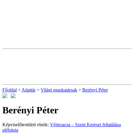
Főoldal
>
Adattár
>
Világi munkatársak
>
Berényi Péter
Berényi Péter
Képviselőtestületi elnök:
Vértesacsa – Szent Kereszt feltalálása
plébánia