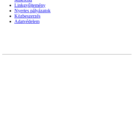
Linkgyűjtemény
Nyertes pályázatok
Közbeszerzés
Adatvédelem