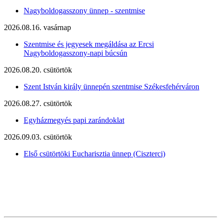
Nagyboldogasszony ünnep - szentmise
2026.08.16. vasárnap
Szentmise és jegyesek megáldása az Ercsi
Nagyboldogasszony-napi búcsún
2026.08.20. csütörtök
Szent István király ünnepén szentmise Székesfehérváron
2026.08.27. csütörtök
Egyházmegyés papi zarándoklat
2026.09.03. csütörtök
Első csütörtöki Eucharisztia ünnep (Ciszterci)