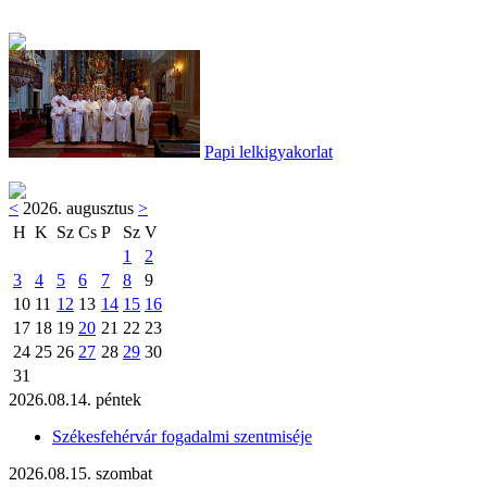
Papi lelkigyakorlat
<
2026. augusztus
>
H
K
Sz
Cs
P
Sz
V
1
2
3
4
5
6
7
8
9
10
11
12
13
14
15
16
17
18
19
20
21
22
23
24
25
26
27
28
29
30
31
2026.08.14. péntek
Székesfehérvár fogadalmi szentmiséje
2026.08.15. szombat