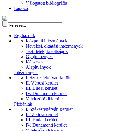
Válogatott bibliográfia
Lapozó
Egyházunk
Központi intézmények
Nevelési, oktatási intézmények
Testületek, bizottságok
Gyűjtemények
Képzések
Alapítványok
Intézmények
I. Székesfehérvári kerület
II. Vértesi kerület
III. Budai kerület
IV. Dunamenti kerület
V. Mezőföldi kerület
Plébániák
I. Székesfehérvári kerület
II. Vértesi kerület
III. Budai kerület
IV. Dunamenti kerület
V. Mezőföldi kerület