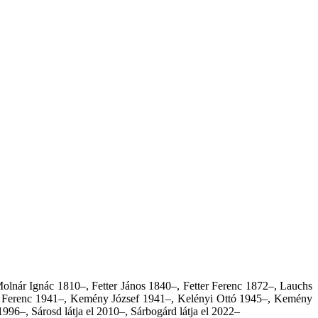
lnár Ignác 1810–, Fetter János 1840–, Fetter Ferenc 1872–, Lauchs
h Ferenc 1941–, Kemény József 1941–, Kelényi Ottó 1945–, Kemény
1996–, Sárosd látja el 2010–
,
Sárbogárd látja el 2022–