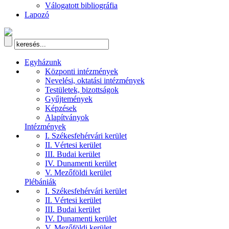
Válogatott bibliográfia
Lapozó
Egyházunk
Központi intézmények
Nevelési, oktatási intézmények
Testületek, bizottságok
Gyűjtemények
Képzések
Alapítványok
Intézmények
I. Székesfehérvári kerület
II. Vértesi kerület
III. Budai kerület
IV. Dunamenti kerület
V. Mezőföldi kerület
Plébániák
I. Székesfehérvári kerület
II. Vértesi kerület
III. Budai kerület
IV. Dunamenti kerület
V. Mezőföldi kerület