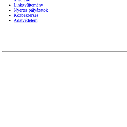
Linkgyűjtemény
Nyertes pályázatok
Közbeszerzés
Adatvédelem