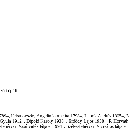
ött épült.
1789–, Urbanovszky Angelin karmelita 1798–, Lubrik András 1805–, Mo
i Gyula 1912–, Dipold Károly 1938–, Erdõdy Lajos 1938–, P. Horvát
ehérvár–Vasútvidék látja el 1994–, Székesfehérvár–Viziváros látja el 