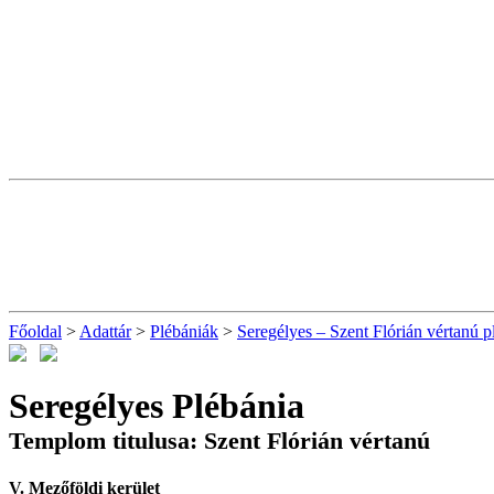
Főoldal
>
Adattár
>
Plébániák
>
Seregélyes – Szent Flórián vértanú p
Seregélyes Plébánia
Templom titulusa: Szent Flórián vértanú
V. Mezőföldi kerület