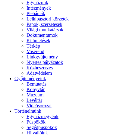
Egyházunk
Intézmények
Plébániák
Lelkipásztori körzetek
Papok, szerzetesek
Világi munkatársak
Dokumentumok
Kitüntetések
Térkép
Miserend
Linkgyűjtemény
Nyertes pályázatok
Közbeszerzés
Adatvédelem
Gyűjteményeink
Bemutatás
Könyvtár
Múzeum
Levéltár
Videósorozat
Történelmünk
Egyházmegyénk
Püspökök
Segédpüspökök
Hitvallóink