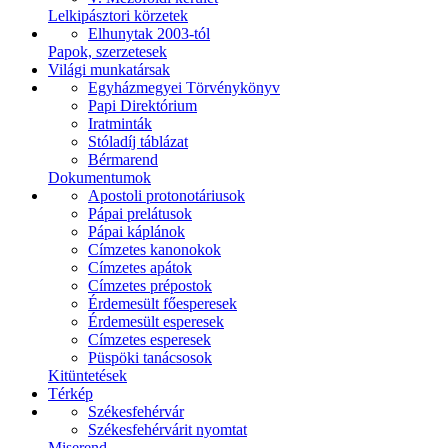
Lelkipásztori körzetek
Elhunytak 2003-tól
Papok, szerzetesek
Világi munkatársak
Egyházmegyei Törvénykönyv
Papi Direktórium
Iratminták
Stóladíj táblázat
Bérmarend
Dokumentumok
Apostoli protonotáriusok
Pápai prelátusok
Pápai káplánok
Címzetes kanonokok
Címzetes apátok
Címzetes prépostok
Érdemesült főesperesek
Érdemesült esperesek
Címzetes esperesek
Püspöki tanácsosok
Kitüntetések
Térkép
Székesfehérvár
Székesfehérvárit nyomtat
Miserend