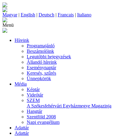
Magyar
|
English
|
Deutsch
|
Francais
|
Italiano
Menü
Híreink
Programajánló
Beszámolóink
Legutóbbi bejegyzések
Állandó híreink
Eseménynaptár
Keresés, szűrés
Ünnepkörök
Média
Képtár
Videótár
SZEM
A Székesfehérvári Egyházmegye Magazinja
Hangtár
Szentföld 2008
Napi evangélium
Adattár
Adattár