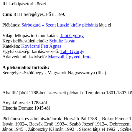
III. Lelkipásztori körzet
Cím:
8111 Seregélyes, Fő u. 199.
Plébános:
Sárbogárd – Szent László király plébánia
látja el
Világi lelkipásztori munkatárs:
Tabi György
Képviselőtestületi elnök:
Schultz István
Katekéta:
Kovácsné Fett Ágnes
Egyházközségi karitászvezető:
Tabi György
Adatvédelmi tisztviselő:
Marczali Ügyvédi Iroda
A plébániához tartozik:
Seregélyes-Szőlőhegy - Magyarok Nagyasszonya (filia)
Aba filiájából 1788-ben szervezett plébánia. Temploma 1801-1803 köz
Anyakönyvek: 1788-tól
Historia Domus: 1945-tõl
Plébánosok és adminisztrátorok: Horváth Pál 1788–, Bokor Ferenc 
István 1902–, Becsák Ernõ 1903–, Szabó József 1912–, Debreczen
János 1945–, Záborszky Kálmán 1992–, Sárosd látja el 1992–, Székesf