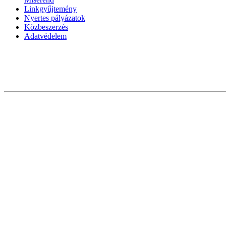
Linkgyűjtemény
Nyertes pályázatok
Közbeszerzés
Adatvédelem