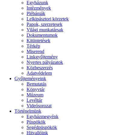
Egyházunk
Intézmények
Plébániák
Lelkipásztori körzetek
Papok, szerzetesek
Világi munkatársak
Dokumentumok
Kitüntetések
Térkép
Miserend
Linkgyűjtemény
Nyertes pályázatok
Közbeszerzés
Adatvédelem
Gyűjteményeink
Bemutatás
Könyvtár
Múzeum
Levéltár
Videósorozat
Történelmünk
Egyházmegyénk
Püspökök
Segédpüspökök
Hitvallóink