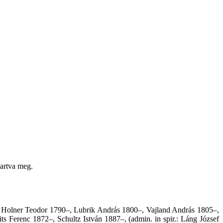
tartva meg.
 Holner Teodor 1790–, Lubrik András 1800–, Vajland András 1805–,
Ferenc 1872–, Schultz István 1887–, (admin. in spir.: Láng József