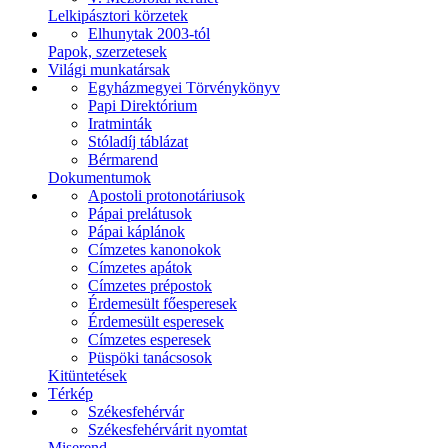
Lelkipásztori körzetek
Elhunytak 2003-tól
Papok, szerzetesek
Világi munkatársak
Egyházmegyei Törvénykönyv
Papi Direktórium
Iratminták
Stóladíj táblázat
Bérmarend
Dokumentumok
Apostoli protonotáriusok
Pápai prelátusok
Pápai káplánok
Címzetes kanonokok
Címzetes apátok
Címzetes prépostok
Érdemesült főesperesek
Érdemesült esperesek
Címzetes esperesek
Püspöki tanácsosok
Kitüntetések
Térkép
Székesfehérvár
Székesfehérvárit nyomtat
Miserend