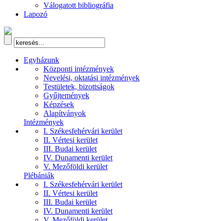
Válogatott bibliográfia
Lapozó
Egyházunk
Központi intézmények
Nevelési, oktatási intézmények
Testületek, bizottságok
Gyűjtemények
Képzések
Alapítványok
Intézmények
I. Székesfehérvári kerület
II. Vértesi kerület
III. Budai kerület
IV. Dunamenti kerület
V. Mezőföldi kerület
Plébániák
I. Székesfehérvári kerület
II. Vértesi kerület
III. Budai kerület
IV. Dunamenti kerület
V. Mezőföldi kerület