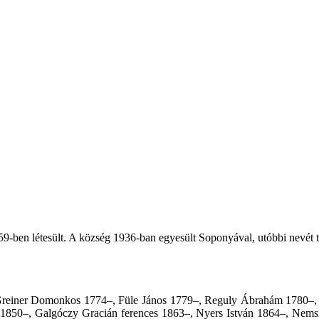
59-ben létesült. A község 1936-ban egyesült Soponyával, utóbbi nevét 
–, Greiner Domonkos 1774–, Füle János 1779–, Reguly Ábrahám 1780–,
50–, Galgóczy Gracián ferences 1863–, Nyers István 1864–, Nemsits 