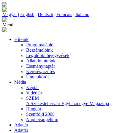
Magyar
|
English
|
Deutsch
|
Francais
|
Italiano
Menü
Híreink
Programajánló
Beszámolóink
Legutóbbi bejegyzések
Állandó híreink
Eseménynaptár
Keresés, szűrés
Ünnepkörök
Média
Képtár
Videótár
SZEM
A Székesfehérvári Egyházmegye Magazinja
Hangtár
Szentföld 2008
Napi evangélium
Adattár
Adattár