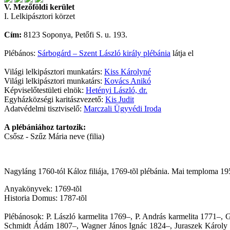
V. Mezőföldi kerület
I. Lelkipásztori körzet
Cím:
8123 Soponya, Petőfi S. u. 193.
Plébános:
Sárbogárd – Szent László király plébánia
látja el
Világi lelkipásztori munkatárs:
Kiss Károlyné
Világi lelkipásztori munkatárs:
Kovács Anikó
Képviselőtestületi elnök:
Hetényi László, dr.
Egyházközségi karitászvezető:
Kis Judit
Adatvédelmi tisztviselő:
Marczali Ügyvédi Iroda
A plébániához tartozik:
Csősz - Szűz Mária neve (filia)
Nagyláng 1760-tól Káloz filiája, 1769-tõl plébánia. Mai temploma 19
Anyakönyvek: 1769-tõl
Historia Domus: 1787-tõl
Plébánosok: P. László karmelita 1769–, P. András karmelita 1771
Schmidt Ádám 1807–, Wagner János Ignác 1824–, Juraszek Károly 18