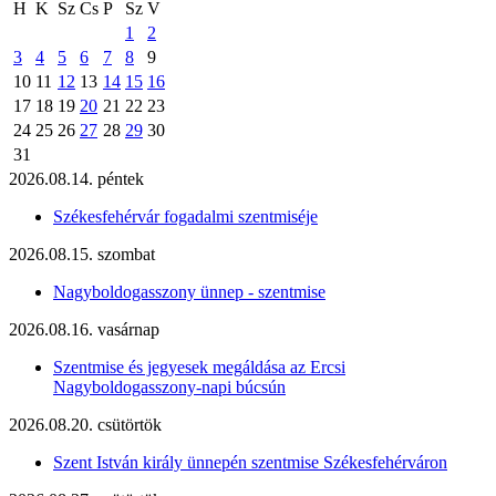
H
K
Sz
Cs
P
Sz
V
1
2
3
4
5
6
7
8
9
10
11
12
13
14
15
16
17
18
19
20
21
22
23
24
25
26
27
28
29
30
31
2026.08.14. péntek
Székesfehérvár fogadalmi szentmiséje
2026.08.15. szombat
Nagyboldogasszony ünnep - szentmise
2026.08.16. vasárnap
Szentmise és jegyesek megáldása az Ercsi
Nagyboldogasszony-napi búcsún
2026.08.20. csütörtök
Szent István király ünnepén szentmise Székesfehérváron