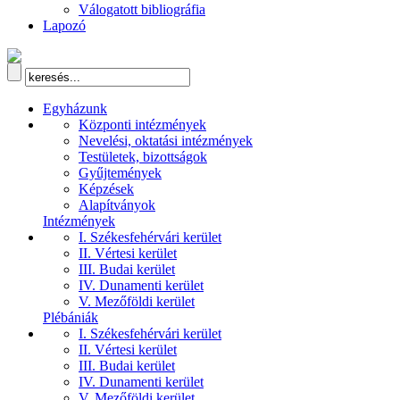
Válogatott bibliográfia
Lapozó
Egyházunk
Központi intézmények
Nevelési, oktatási intézmények
Testületek, bizottságok
Gyűjtemények
Képzések
Alapítványok
Intézmények
I. Székesfehérvári kerület
II. Vértesi kerület
III. Budai kerület
IV. Dunamenti kerület
V. Mezőföldi kerület
Plébániák
I. Székesfehérvári kerület
II. Vértesi kerület
III. Budai kerület
IV. Dunamenti kerület
V. Mezőföldi kerület