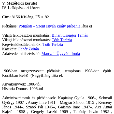
V. Mezőföldi kerület
IV. Lelkipásztori körzet
Cím:
8156 Kisláng, Fő u. 82.
Plébános:
Polgárdi – Szent István király plébánia
látja el
Világi lelkipásztori munkatárs:
Bihari Csongor Tamás
Világi lelkipásztori munkatárs:
Tóth Terézia
Képviselőtestületi elnök:
Tóth Terézia
Katekéta:
Fehér Zoltán
Adatvédelmi tisztviselő:
Marczali Ügyvédi Iroda
1906-ban megszervezett plébánia, temploma 1908-ban épült.
Korábban Belsõ- (Nagy)Láng látta el.
Anyakönyvek: 1906-tól
Historia Domus: 1906-tól
Adminisztrátorok és plébánosok: Kapitány Gyula 1906–, Schmall
György 1907–, Arany Imre 1911–, Magyar Sándor 1915–, Kemény
János 1944–, Szabó Pál 1945–, Galamb Imre 1947–, Ács Antal
Kajetán 1958–, Gergely László 1969–, Tabódy István 1982–,