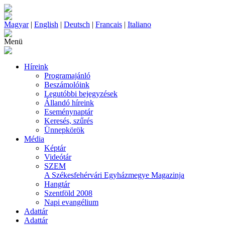
Magyar
|
English
|
Deutsch
|
Francais
|
Italiano
Menü
Híreink
Programajánló
Beszámolóink
Legutóbbi bejegyzések
Állandó híreink
Eseménynaptár
Keresés, szűrés
Ünnepkörök
Média
Képtár
Videótár
SZEM
A Székesfehérvári Egyházmegye Magazinja
Hangtár
Szentföld 2008
Napi evangélium
Adattár
Adattár