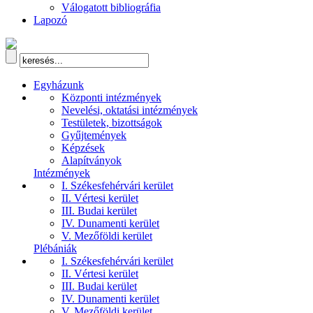
Válogatott bibliográfia
Lapozó
Egyházunk
Központi intézmények
Nevelési, oktatási intézmények
Testületek, bizottságok
Gyűjtemények
Képzések
Alapítványok
Intézmények
I. Székesfehérvári kerület
II. Vértesi kerület
III. Budai kerület
IV. Dunamenti kerület
V. Mezőföldi kerület
Plébániák
I. Székesfehérvári kerület
II. Vértesi kerület
III. Budai kerület
IV. Dunamenti kerület
V. Mezőföldi kerület