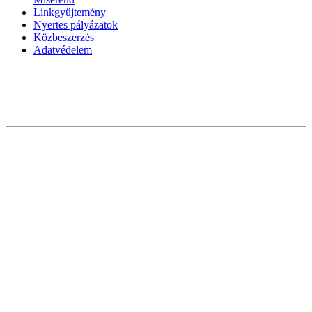
Linkgyűjtemény
Nyertes pályázatok
Közbeszerzés
Adatvédelem