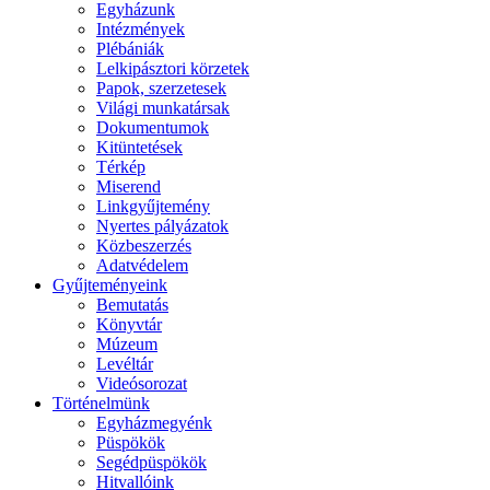
Egyházunk
Intézmények
Plébániák
Lelkipásztori körzetek
Papok, szerzetesek
Világi munkatársak
Dokumentumok
Kitüntetések
Térkép
Miserend
Linkgyűjtemény
Nyertes pályázatok
Közbeszerzés
Adatvédelem
Gyűjteményeink
Bemutatás
Könyvtár
Múzeum
Levéltár
Videósorozat
Történelmünk
Egyházmegyénk
Püspökök
Segédpüspökök
Hitvallóink