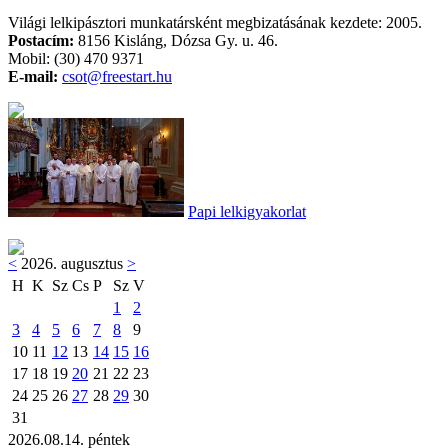
Világi lelkipásztori munkatársként megbizatásának kezdete: 2005.
Postacím:
8156 Kisláng, Dózsa Gy. u. 46.
Mobil: (30) 470 9371
E-mail:
csot@freestart.hu
Papi lelkigyakorlat
<
2026. augusztus
>
H
K
Sz
Cs
P
Sz
V
1
2
3
4
5
6
7
8
9
10
11
12
13
14
15
16
17
18
19
20
21
22
23
24
25
26
27
28
29
30
31
2026.08.14. péntek