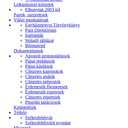
Lelkipásztori körzetek
Elhunytak 2003-tól
Papok, szerzetesek
Világi munkatársak
Egyházmegyei Törvénykönyv
Papi Direktórium
Iratminták
Stóladíj táblázat
Bérmarend
Dokumentumok
Apostoli protonotáriusok
Pápai prelátusok
Pápai káplánok
Címzetes kanonokok
Címzetes apátok
Címzetes prépostok
Érdemesült főesperesek
Érdemesült esperesek
Címzetes esperesek
Püspöki tanácsosok
Kitüntetések
Térkép
Székesfehérvár
Székesfehérvárit nyomtat
Miserend