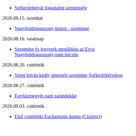
Székesfehérvár fogadalmi szentmiséje
2026.08.15. szombat
Nagyboldogasszony ünnep - szentmise
2026.08.16. vasárnap
Szentmise és jegyesek megáldása az Ercsi
Nagyboldogasszony-napi búcsún
2026.08.20. csütörtök
Szent István király ünnepén szentmise Székesfehérváron
2026.08.27. csütörtök
Egyházmegyés papi zarándoklat
2026.09.03. csütörtök
Első csütörtöki Eucharisztia ünnep (Ciszterci)