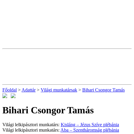
Főoldal
>
Adattár
>
Világi munkatársak
>
Bihari Csongor Tamás
Bihari Csongor Tamás
Világi lelkipásztori munkatárs:
Kisláng – Jézus Szíve plébánia
Világi lelkipásztori munkatárs:
Aba – Szentháromság plébánia