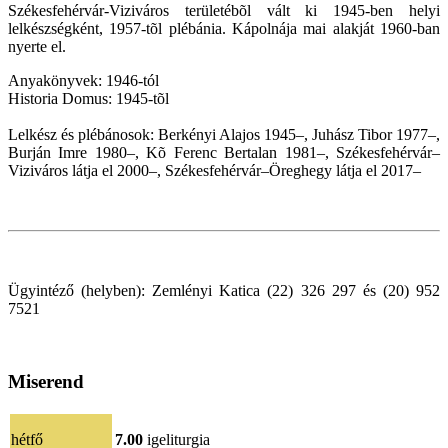
Székesfehérvár-Viziváros területébõl vált ki 1945-ben helyi
lelkészségként, 1957-tõl plébánia. Kápolnája mai alakját 1960-ban
nyerte el.
Anyakönyvek: 1946-tól
Historia Domus: 1945-tõl
Lelkész és plébánosok: Berkényi Alajos 1945–, Juhász Tibor 1977–,
Burján Imre 1980–, Kõ Ferenc Bertalan 1981–, Székesfehérvár–
Viziváros látja el 2000–, Székesfehérvár–Öreghegy látja el 2017–
Ügyintéző (helyben): Zemlényi Katica (22) 326 297 és (20) 952
7521
Miserend
hétfő
7.00
igeliturgia