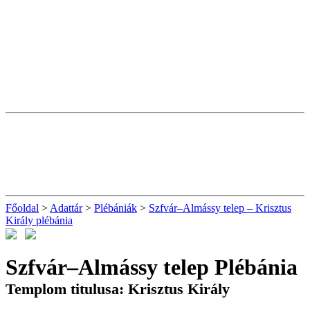
Főoldal
>
Adattár
>
Plébániák
>
Szfvár–Almássy telep – Krisztus
Király plébánia
Szfvár–Almássy telep Plébánia
Templom titulusa: Krisztus Király