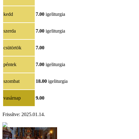
kedd
7.00
igeliturgia
szerda
7.00
igeliturgia
csütörtök
7.00
péntek
7.00
igeliturgia
szombat
18.00
igeliturgia
vasárnap
9.00
Frissítve: 2025.01.14.