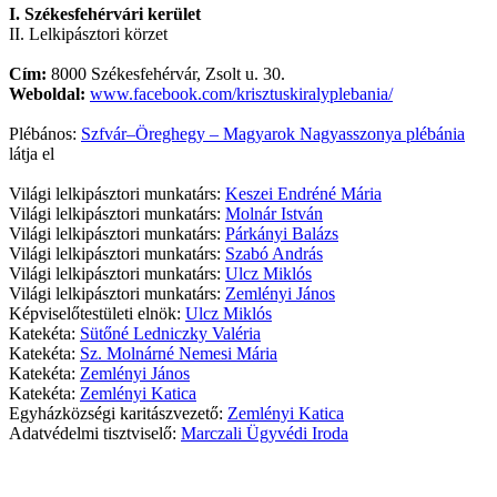
I. Székesfehérvári kerület
II. Lelkipásztori körzet
Cím:
8000 Székesfehérvár, Zsolt u. 30.
Weboldal:
www.facebook.com/krisztuskiralyplebania/
Plébános:
Szfvár–Öreghegy – Magyarok Nagyasszonya plébánia
látja el
Világi lelkipásztori munkatárs:
Keszei Endréné Mária
Világi lelkipásztori munkatárs:
Molnár István
Világi lelkipásztori munkatárs:
Párkányi Balázs
Világi lelkipásztori munkatárs:
Szabó András
Világi lelkipásztori munkatárs:
Ulcz Miklós
Világi lelkipásztori munkatárs:
Zemlényi János
Képviselőtestületi elnök:
Ulcz Miklós
Katekéta:
Sütőné Ledniczky Valéria
Katekéta:
Sz. Molnárné Nemesi Mária
Katekéta:
Zemlényi János
Katekéta:
Zemlényi Katica
Egyházközségi karitászvezető:
Zemlényi Katica
Adatvédelmi tisztviselő:
Marczali Ügyvédi Iroda