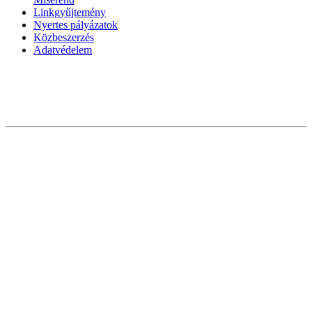
Linkgyűjtemény
Nyertes pályázatok
Közbeszerzés
Adatvédelem