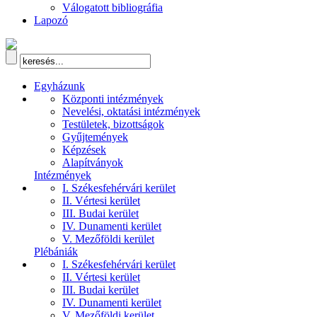
Válogatott bibliográfia
Lapozó
Egyházunk
Központi intézmények
Nevelési, oktatási intézmények
Testületek, bizottságok
Gyűjtemények
Képzések
Alapítványok
Intézmények
I. Székesfehérvári kerület
II. Vértesi kerület
III. Budai kerület
IV. Dunamenti kerület
V. Mezőföldi kerület
Plébániák
I. Székesfehérvári kerület
II. Vértesi kerület
III. Budai kerület
IV. Dunamenti kerület
V. Mezőföldi kerület