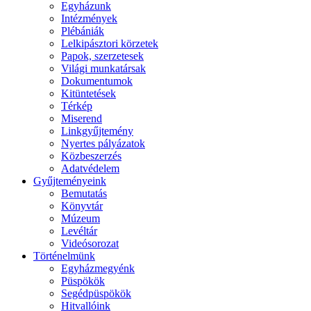
Egyházunk
Intézmények
Plébániák
Lelkipásztori körzetek
Papok, szerzetesek
Világi munkatársak
Dokumentumok
Kitüntetések
Térkép
Miserend
Linkgyűjtemény
Nyertes pályázatok
Közbeszerzés
Adatvédelem
Gyűjteményeink
Bemutatás
Könyvtár
Múzeum
Levéltár
Videósorozat
Történelmünk
Egyházmegyénk
Püspökök
Segédpüspökök
Hitvallóink