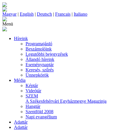
Magyar
|
English
|
Deutsch
|
Francais
|
Italiano
Menü
Híreink
Programajánló
Beszámolóink
Legutóbbi bejegyzések
Állandó híreink
Eseménynaptár
Keresés, szűrés
Ünnepkörök
Média
Képtár
Videótár
SZEM
A Székesfehérvári Egyházmegye Magazinja
Hangtár
Szentföld 2008
Napi evangélium
Adattár
Adattár