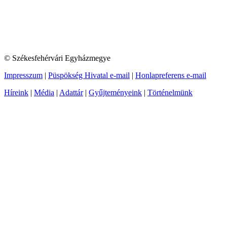
© Székesfehérvári Egyházmegye
Impresszum
|
Püspökség Hivatal e-mail
|
Honlapreferens e-mail
Híreink
|
Média
|
Adattár
|
Gyűjteményeink
|
Történelmünk