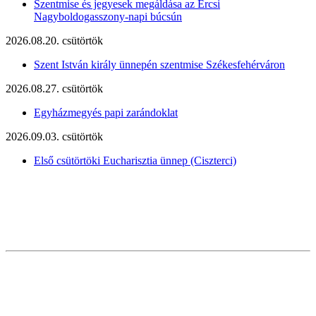
Szentmise és jegyesek megáldása az Ercsi
Nagyboldogasszony-napi búcsún
2026.08.20. csütörtök
Szent István király ünnepén szentmise Székesfehérváron
2026.08.27. csütörtök
Egyházmegyés papi zarándoklat
2026.09.03. csütörtök
Első csütörtöki Eucharisztia ünnep (Ciszterci)