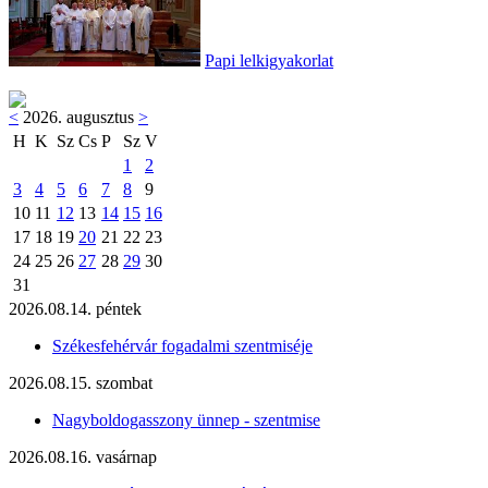
Papi lelkigyakorlat
<
2026. augusztus
>
H
K
Sz
Cs
P
Sz
V
1
2
3
4
5
6
7
8
9
10
11
12
13
14
15
16
17
18
19
20
21
22
23
24
25
26
27
28
29
30
31
2026.08.14. péntek
Székesfehérvár fogadalmi szentmiséje
2026.08.15. szombat
Nagyboldogasszony ünnep - szentmise
2026.08.16. vasárnap