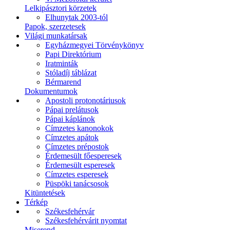
Lelkipásztori körzetek
Elhunytak 2003-tól
Papok, szerzetesek
Világi munkatársak
Egyházmegyei Törvénykönyv
Papi Direktórium
Iratminták
Stóladíj táblázat
Bérmarend
Dokumentumok
Apostoli protonotáriusok
Pápai prelátusok
Pápai káplánok
Címzetes kanonokok
Címzetes apátok
Címzetes prépostok
Érdemesült főesperesek
Érdemesült esperesek
Címzetes esperesek
Püspöki tanácsosok
Kitüntetések
Térkép
Székesfehérvár
Székesfehérvárit nyomtat
Miserend