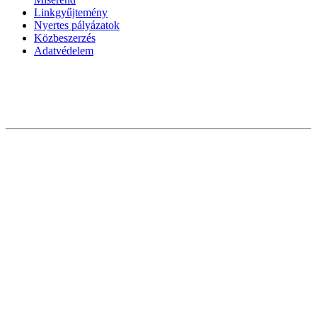
Linkgyűjtemény
Nyertes pályázatok
Közbeszerzés
Adatvédelem