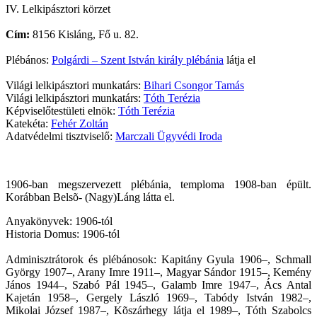
IV. Lelkipásztori körzet
Cím:
8156 Kisláng, Fő u. 82.
Plébános:
Polgárdi – Szent István király plébánia
látja el
Világi lelkipásztori munkatárs:
Bihari Csongor Tamás
Világi lelkipásztori munkatárs:
Tóth Terézia
Képviselőtestületi elnök:
Tóth Terézia
Katekéta:
Fehér Zoltán
Adatvédelmi tisztviselő:
Marczali Ügyvédi Iroda
1906-ban megszervezett plébánia, temploma 1908-ban épült.
Korábban Belsõ- (Nagy)Láng látta el.
Anyakönyvek: 1906-tól
Historia Domus: 1906-tól
Adminisztrátorok és plébánosok: Kapitány Gyula 1906–, Schmall
György 1907–, Arany Imre 1911–, Magyar Sándor 1915–, Kemény
János 1944–, Szabó Pál 1945–, Galamb Imre 1947–, Ács Antal
Kajetán 1958–, Gergely László 1969–, Tabódy István 1982–,
Mikolai József 1987–, Kõszárhegy látja el 1989–, Tóth Szabolcs