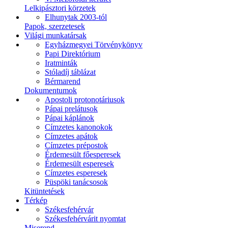
Lelkipásztori körzetek
Elhunytak 2003-tól
Papok, szerzetesek
Világi munkatársak
Egyházmegyei Törvénykönyv
Papi Direktórium
Iratminták
Stóladíj táblázat
Bérmarend
Dokumentumok
Apostoli protonotáriusok
Pápai prelátusok
Pápai káplánok
Címzetes kanonokok
Címzetes apátok
Címzetes prépostok
Érdemesült főesperesek
Érdemesült esperesek
Címzetes esperesek
Püspöki tanácsosok
Kitüntetések
Térkép
Székesfehérvár
Székesfehérvárit nyomtat
Miserend