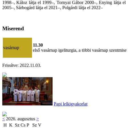
1998–, Káloz látja el 1999–, Tornyai Gábor 2000–, Enying látja el
2005–,
Sárbogárd látja el
2021
–, Polgárdi látja el
2022
–
Miserend
11.30
vasárnap
első vasárnap igeliturgia, a többi vasárnap szentmise
Frissítve: 2022.11.03.
Papi lelkigyakorlat
<
2026. augusztus
>
H
K
Sz
Cs
P
Sz
V