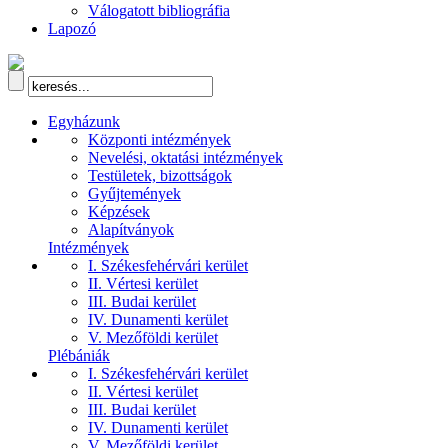
Válogatott bibliográfia
Lapozó
Egyházunk
Központi intézmények
Nevelési, oktatási intézmények
Testületek, bizottságok
Gyűjtemények
Képzések
Alapítványok
Intézmények
I. Székesfehérvári kerület
II. Vértesi kerület
III. Budai kerület
IV. Dunamenti kerület
V. Mezőföldi kerület
Plébániák
I. Székesfehérvári kerület
II. Vértesi kerület
III. Budai kerület
IV. Dunamenti kerület
V. Mezőföldi kerület