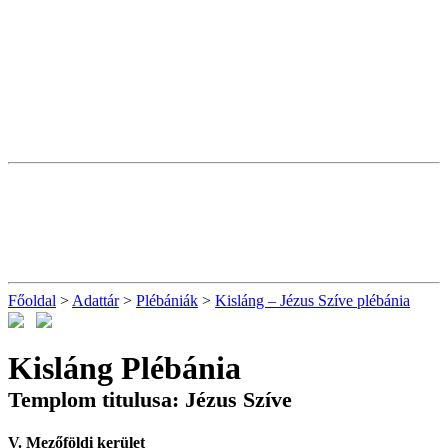
Főoldal
>
Adattár
>
Plébániák
>
Kisláng – Jézus Szíve plébánia
Kisláng Plébánia
Templom titulusa: Jézus Szíve
V. Mezőföldi kerület