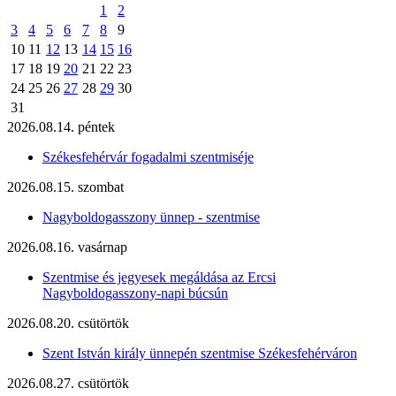
1
2
3
4
5
6
7
8
9
10
11
12
13
14
15
16
17
18
19
20
21
22
23
24
25
26
27
28
29
30
31
2026.08.14. péntek
Székesfehérvár fogadalmi szentmiséje
2026.08.15. szombat
Nagyboldogasszony ünnep - szentmise
2026.08.16. vasárnap
Szentmise és jegyesek megáldása az Ercsi
Nagyboldogasszony-napi búcsún
2026.08.20. csütörtök
Szent István király ünnepén szentmise Székesfehérváron
2026.08.27. csütörtök