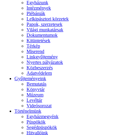
Egyházunk
Intézmények
Plébániák
Lelkipásztori körzetek
Papok, szerzetesek
Világi munkatársak
Dokumentumok
Kitüntetések
Térkép
Miserend
Linkgyűjtemény
Nyertes pályázatok
Közbeszerzés
Adatvédelem
Gyűjteményeink
Bemutatás
Könyvtár
Múzeum
Levéltár
Videósorozat
Történelmünk
Egyházmegyénk
Püspökök
Segédpüspökök
Hitvallóink