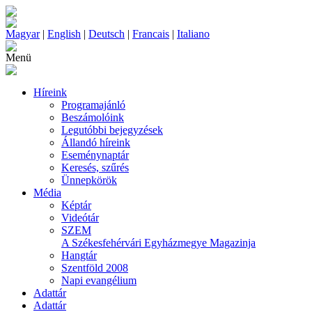
Magyar
|
English
|
Deutsch
|
Francais
|
Italiano
Menü
Híreink
Programajánló
Beszámolóink
Legutóbbi bejegyzések
Állandó híreink
Eseménynaptár
Keresés, szűrés
Ünnepkörök
Média
Képtár
Videótár
SZEM
A Székesfehérvári Egyházmegye Magazinja
Hangtár
Szentföld 2008
Napi evangélium
Adattár
Adattár