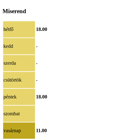
Miserend
hétfő
18.00
kedd
-
szerda
-
csütörtök
-
péntek
18.00
szombat
vasárnap
11.00