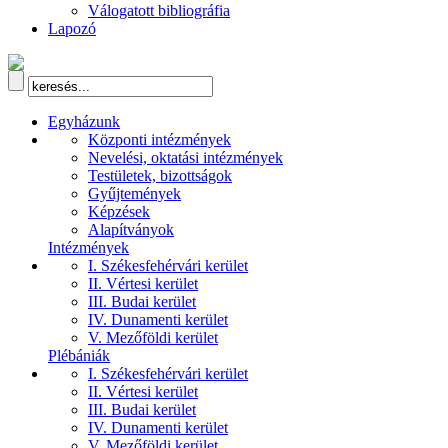
Válogatott bibliográfia
Lapozó
Egyházunk
Központi intézmények
Nevelési, oktatási intézmények
Testületek, bizottságok
Gyűjtemények
Képzések
Alapítványok
Intézmények
I. Székesfehérvári kerület
II. Vértesi kerület
III. Budai kerület
IV. Dunamenti kerület
V. Mezőföldi kerület
Plébániák
I. Székesfehérvári kerület
II. Vértesi kerület
III. Budai kerület
IV. Dunamenti kerület
V. Mezőföldi kerület