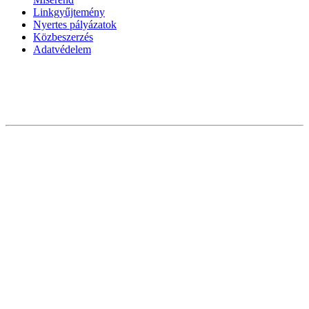
Linkgyűjtemény
Nyertes pályázatok
Közbeszerzés
Adatvédelem