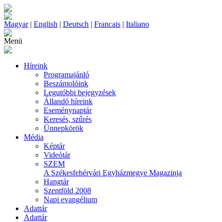
Magyar
|
English
|
Deutsch
|
Francais
|
Italiano
Menü
Híreink
Programajánló
Beszámolóink
Legutóbbi bejegyzések
Állandó híreink
Eseménynaptár
Keresés, szűrés
Ünnepkörök
Média
Képtár
Videótár
SZEM
A Székesfehérvári Egyházmegye Magazinja
Hangtár
Szentföld 2008
Napi evangélium
Adattár
Adattár