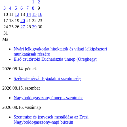
1
2
3
4
5
6
7
8
9
10
11
12
13
14
15
16
17
18
19
20
21
22
23
24
25
26
27
28
29
30
31
Ma
Nyári lelkigyakorlat hitoktatók és világi lelkipásztori
munkatársak részére
Első csütörtöki Eucharisztia ünnep (Öreghegy)
2026.08.14. péntek
Székesfehérvár fogadalmi szentmiséje
2026.08.15. szombat
Nagyboldogasszony ünnep - szentmise
2026.08.16. vasárnap
Szentmise és jegyesek megáldása az Ercsi
Nagyboldogasszony-napi búcsún