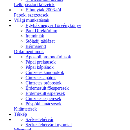
Lelkipásztori körzetek
Elhunytak 2003-tól
Papok, szerzetesek
Világi munkatársak
Egyházmegyei Törvénykönyv
Papi Direktórium
Iratminták
Stóladíj táblázat
Bérmarend
Dokumentumok
Apostoli protonotáriusok
Pápai prelátusok
Pápai káplánok
Címzetes kanonokok
Címzetes apátok
Címzetes prépostok
Érdemesült főesperesek
Érdemesült esperesek
Címzetes esperesek
Püspöki tanácsosok
Kitüntetések
Térkép
Székesfehérvár
Székesfehérvárit nyomtat
Miserend