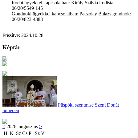
Irodai ügyekkel kapcsolatban: Király Szilvia irodista:
06/20/5549-145
Gondnoki ügyekkel kapcsolatban: Paczolay Balázs gondnok:
06/20/823-4388
Frissítve:
2024.10.28
.
Képtár
Püspöki szentmise Szent Donát
ünnepén
<
2026. augusztus
>
H
K
Sz
Cs
P
Sz
V