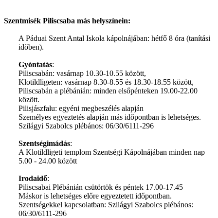
Szentmisék Piliscsaba más helyszínein:
A Páduai Szent Antal Iskola kápolnájában: hétfő 8 óra (tanítási
időben).
Gyóntatás
:
P
iliscsabán: vasárnap 10.30-10.55 között,
Klotildligeten: vasárnap 8.30-8.55 és 18.30-18.55 között,
Piliscsabán a plébánián: minden elsőpénteken 19.00-22.00
között.
Pilisjászfalu: egyéni megbeszélés alapján
Személyes egyeztetés alapján más időpontban is lehetséges.
Szilágyi Szabolcs plébános: 06/30/6111-296
Szentségimádás
:
A Klotildligeti templom Szentségi Kápolnájában minden nap
5.00 - 24.00 között
Irodaidő
:
Piliscsabai Plébánián csütörtök és péntek 17.00-17.45
Máskor is lehetséges előre egyeztetett időpontban.
Szentségekkel kapcsolatban: Szilágyi Szabolcs plébános:
06/30/6111-296