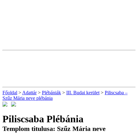
Főoldal
>
Adattár
>
Plébániák
>
III. Budai kerület
>
Piliscsaba –
Szűz Mária neve plébánia
Piliscsaba Plébánia
Templom titulusa: Szűz Mária neve