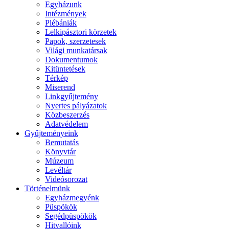
Egyházunk
Intézmények
Plébániák
Lelkipásztori körzetek
Papok, szerzetesek
Világi munkatársak
Dokumentumok
Kitüntetések
Térkép
Miserend
Linkgyűjtemény
Nyertes pályázatok
Közbeszerzés
Adatvédelem
Gyűjteményeink
Bemutatás
Könyvtár
Múzeum
Levéltár
Videósorozat
Történelmünk
Egyházmegyénk
Püspökök
Segédpüspökök
Hitvallóink