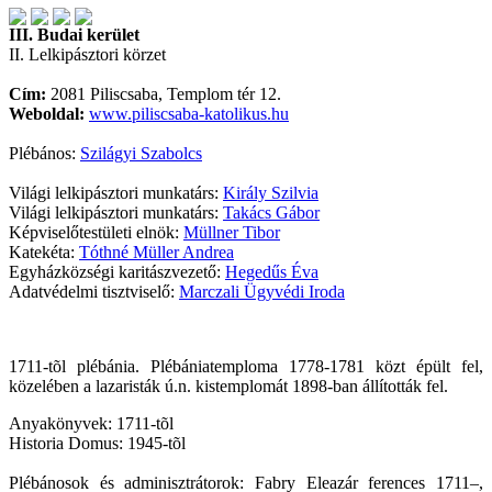
III. Budai kerület
II. Lelkipásztori körzet
Cím:
2081 Piliscsaba, Templom tér 12.
Weboldal:
www.piliscsaba-katolikus.hu
Plébános:
Szilágyi Szabolcs
Világi lelkipásztori munkatárs:
Király Szilvia
Világi lelkipásztori munkatárs:
Takács Gábor
Képviselőtestületi elnök:
Müllner Tibor
Katekéta:
Tóthné Müller Andrea
Egyházközségi karitászvezető:
Hegedűs Éva
Adatvédelmi tisztviselő:
Marczali Ügyvédi Iroda
1711-tõl plébánia. Plébániatemploma 1778-1781 közt épült fel,
közelében a lazaristák ú.n. kistemplomát 1898-ban állították fel.
Anyakönyvek: 1711-tõl
Historia Domus: 1945-tõl
Plébánosok és adminisztrátorok: Fabry Eleazár ferences 1711–,