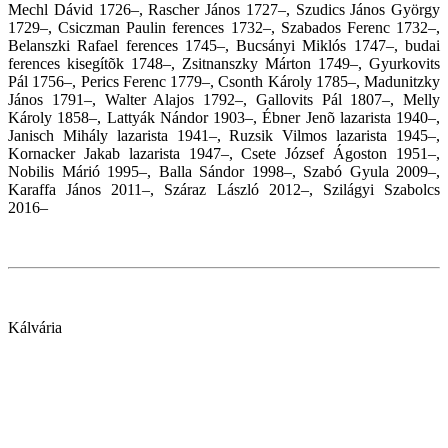
Mechl Dávid 1726–, Rascher János 1727–, Szudics János György
1729–, Csiczman Paulin ferences 1732–, Szabados Ferenc 1732–,
Belanszki Rafael ferences 1745–, Bucsányi Miklós 1747–, budai
ferences kisegítõk 1748–, Zsitnanszky Márton 1749–, Gyurkovits
Pál 1756–, Perics Ferenc 1779–, Csonth Károly 1785–, Madunitzky
János 1791–, Walter Alajos 1792–, Gallovits Pál 1807–, Melly
Károly 1858–, Lattyák Nándor 1903–, Ébner Jenõ lazarista 1940–,
Janisch Mihály lazarista 1941–, Ruzsik Vilmos lazarista 1945–,
Kornacker Jakab lazarista 1947–, Csete József Ágoston 1951–,
Nobilis Márió 1995–, Balla Sándor 1998–, Szabó Gyula 2009–,
Karaffa János 2011–, Száraz László 2012–, Szilágyi Szabolcs
2016–
Kálvária