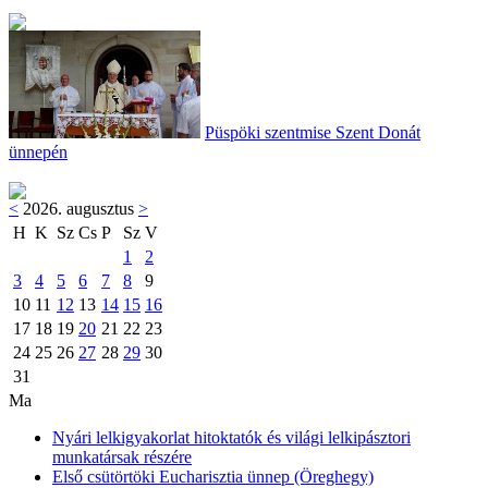
Püspöki szentmise Szent Donát
ünnepén
<
2026. augusztus
>
H
K
Sz
Cs
P
Sz
V
1
2
3
4
5
6
7
8
9
10
11
12
13
14
15
16
17
18
19
20
21
22
23
24
25
26
27
28
29
30
31
Ma
Nyári lelkigyakorlat hitoktatók és világi lelkipásztori
munkatársak részére
Első csütörtöki Eucharisztia ünnep (Öreghegy)