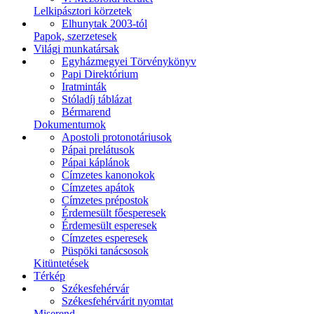
Lelkipásztori körzetek
Elhunytak 2003-tól
Papok, szerzetesek
Világi munkatársak
Egyházmegyei Törvénykönyv
Papi Direktórium
Iratminták
Stóladíj táblázat
Bérmarend
Dokumentumok
Apostoli protonotáriusok
Pápai prelátusok
Pápai káplánok
Címzetes kanonokok
Címzetes apátok
Címzetes prépostok
Érdemesült főesperesek
Érdemesült esperesek
Címzetes esperesek
Püspöki tanácsosok
Kitüntetések
Térkép
Székesfehérvár
Székesfehérvárit nyomtat
Miserend