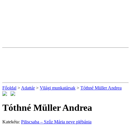
Főoldal
>
Adattár
>
Világi munkatársak
>
Tóthné Müller Andrea
Tóthné Müller Andrea
Katekéta:
Piliscsaba – Szűz Mária neve plébánia