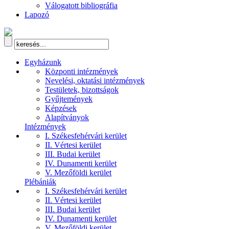
Válogatott bibliográfia
Lapozó
Egyházunk
Központi intézmények
Nevelési, oktatási intézmények
Testületek, bizottságok
Gyűjtemények
Képzések
Alapítványok
Intézmények
I. Székesfehérvári kerület
II. Vértesi kerület
III. Budai kerület
IV. Dunamenti kerület
V. Mezőföldi kerület
Plébániák
I. Székesfehérvári kerület
II. Vértesi kerület
III. Budai kerület
IV. Dunamenti kerület
V. Mezőföldi kerület