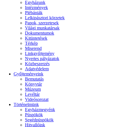
Egyházunk
Intézmények
Plébániák
Lelkipásztori körzetek
Papok, szerzetesek
Világi munkatársak
Dokumentumok
Kitüntetések
Térkép
Miserend
Linkgyűjtemény
Nyertes pályázatok
Közbeszerzés
Adatvédelem
Gyűjteményeink
Bemutatás
Könyvtár
Múzeum
Levéltár
Videósorozat
Történelmünk
Egyházmegyénk
Püspökök
Segédpüspökök
Hitvallóink