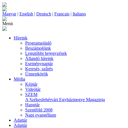
Magyar
|
English
|
Deutsch
|
Francais
|
Italiano
Menü
Híreink
Programajánló
Beszámolóink
Legutóbbi bejegyzések
Állandó híreink
Eseménynaptár
Keresés, szűrés
Ünnepkörök
Média
Képtár
Videótár
SZEM
A Székesfehérvári Egyházmegye Magazinja
Hangtár
Szentföld 2008
Napi evangélium
Adattár
Adattár