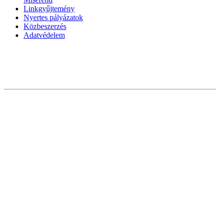
Linkgyűjtemény
Nyertes pályázatok
Közbeszerzés
Adatvédelem