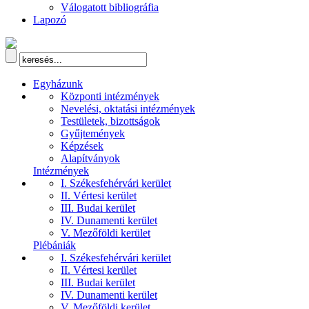
Válogatott bibliográfia
Lapozó
Egyházunk
Központi intézmények
Nevelési, oktatási intézmények
Testületek, bizottságok
Gyűjtemények
Képzések
Alapítványok
Intézmények
I. Székesfehérvári kerület
II. Vértesi kerület
III. Budai kerület
IV. Dunamenti kerület
V. Mezőföldi kerület
Plébániák
I. Székesfehérvári kerület
II. Vértesi kerület
III. Budai kerület
IV. Dunamenti kerület
V. Mezőföldi kerület