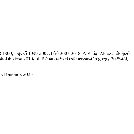
8-1999, jegyző 1999-2007, bíró 2007-2018. A Világi Áldoztatóképző
skolabiztosa 2010-től.
Plébános
Székesfehérvár–Öreghegy 2025-től,
25.
Kanonok 2025.