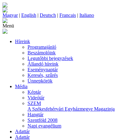
Magyar
|
English
|
Deutsch
|
Francais
|
Italiano
Menü
Híreink
Programajánló
Beszámolóink
Legutóbbi bejegyzések
Állandó híreink
Eseménynaptár
Keresés, szűrés
Ünnepkörök
Média
Képtár
Videótár
SZEM
A Székesfehérvári Egyházmegye Magazinja
Hangtár
Szentföld 2008
Napi evangélium
Adattár
Adattár