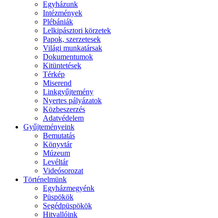
Egyházunk
Intézmények
Plébániák
Lelkipásztori körzetek
Papok, szerzetesek
Világi munkatársak
Dokumentumok
Kitüntetések
Térkép
Miserend
Linkgyűjtemény
Nyertes pályázatok
Közbeszerzés
Adatvédelem
Gyűjteményeink
Bemutatás
Könyvtár
Múzeum
Levéltár
Videósorozat
Történelmünk
Egyházmegyénk
Püspökök
Segédpüspökök
Hitvallóink