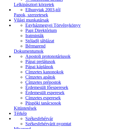
Lelkipásztori körzetek
Elhunytak 2003-tól
Papok, szerzetesek
Világi munkatársak
Egyházmegyei Törvénykönyv
Papi Direktórium
Iratminták
Stóladíj táblázat
Bérmarend
Dokumentumok
Apostoli protonotáriusok
Pápai prelátusok
Pápai káplánok
Címzetes kanonokok
Címzetes apátok
Címzetes prépostok
Érdemesült főesperesek
Érdemesült esperesek
Címzetes esperesek
Püspöki tanácsosok
Kitüntetések
Térkép
Székesfehérvár
Székesfehérvárit nyomtat
Miserend