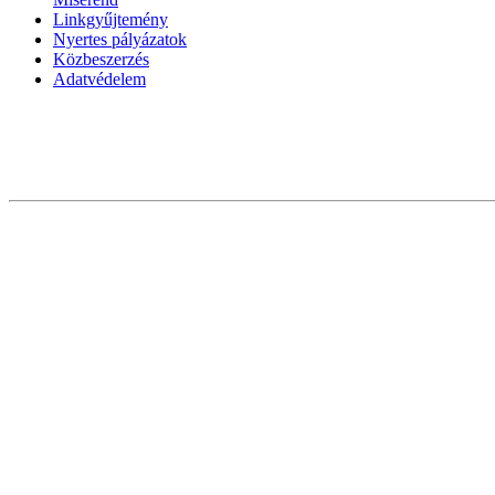
Linkgyűjtemény
Nyertes pályázatok
Közbeszerzés
Adatvédelem