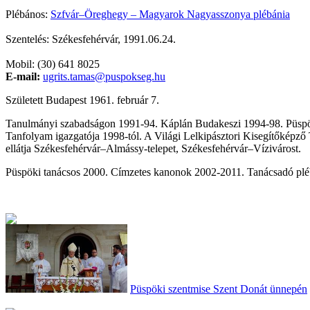
Plébános:
Szfvár–Öreghegy – Magyarok Nagyasszonya plébánia
Szentelés: Székesfehérvár, 1991.06.24.
Mobil: (30) 641 8025
E-mail:
ugrits.tamas@puspokseg.hu
Született Budapest 1961. február 7.
Tanulmányi szabadságon 1991-94. Káplán Budakeszi 1994-98. Püspöki
Tanfolyam igazgatója 1998-tól. A Világi Lelkipásztori Kisegítőképző 
ellátja Székesfehérvár
–
Almássy-telepet, Székesfehérvár
–
Vízivárost.
Püspöki tanácsos 2000. Címzetes kanonok 2002-2011. Tanácsadó plé
Püspöki szentmise Szent Donát ünnepén