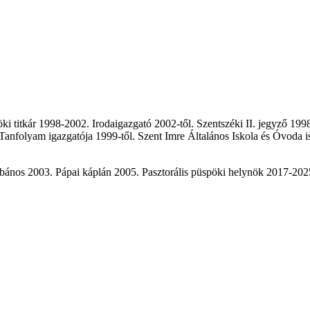
 titkár 1998-2002. Irodaigazgató 2002-től. Szentszéki II. jegyző 199
Tanfolyam igazgatója 1999-től. Szent Imre Általános Iskola és Óvoda i
bános 2003. Pápai káplán 2005. Pasztorális püspöki helynök 2017-20