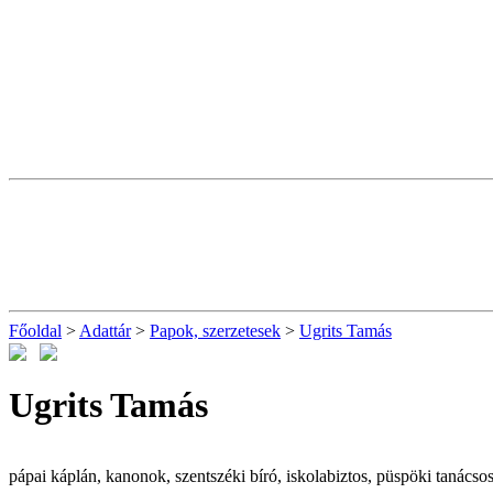
Főoldal
>
Adattár
>
Papok, szerzetesek
>
Ugrits Tamás
Ugrits Tamás
pápai káplán, kanonok, szentszéki bíró, iskolabiztos, püspöki tanácso