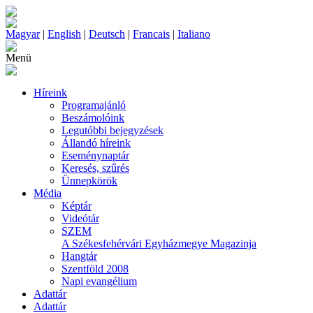
Magyar
|
English
|
Deutsch
|
Francais
|
Italiano
Menü
Híreink
Programajánló
Beszámolóink
Legutóbbi bejegyzések
Állandó híreink
Eseménynaptár
Keresés, szűrés
Ünnepkörök
Média
Képtár
Videótár
SZEM
A Székesfehérvári Egyházmegye Magazinja
Hangtár
Szentföld 2008
Napi evangélium
Adattár
Adattár