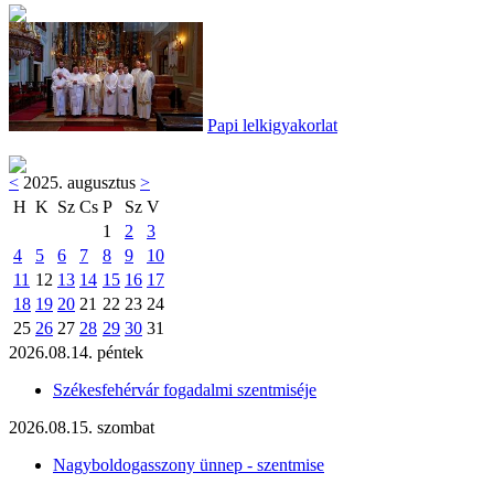
Papi lelkigyakorlat
<
2025. augusztus
>
H
K
Sz
Cs
P
Sz
V
1
2
3
4
5
6
7
8
9
10
11
12
13
14
15
16
17
18
19
20
21
22
23
24
25
26
27
28
29
30
31
2026.08.14. péntek
Székesfehérvár fogadalmi szentmiséje
2026.08.15. szombat
Nagyboldogasszony ünnep - szentmise