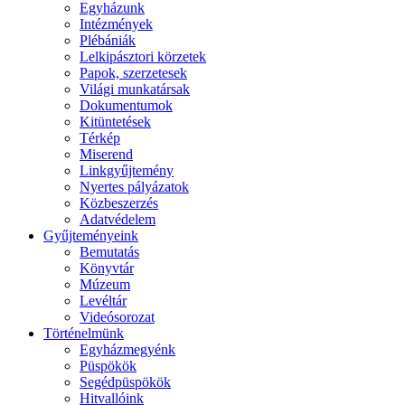
Egyházunk
Intézmények
Plébániák
Lelkipásztori körzetek
Papok, szerzetesek
Világi munkatársak
Dokumentumok
Kitüntetések
Térkép
Miserend
Linkgyűjtemény
Nyertes pályázatok
Közbeszerzés
Adatvédelem
Gyűjteményeink
Bemutatás
Könyvtár
Múzeum
Levéltár
Videósorozat
Történelmünk
Egyházmegyénk
Püspökök
Segédpüspökök
Hitvallóink