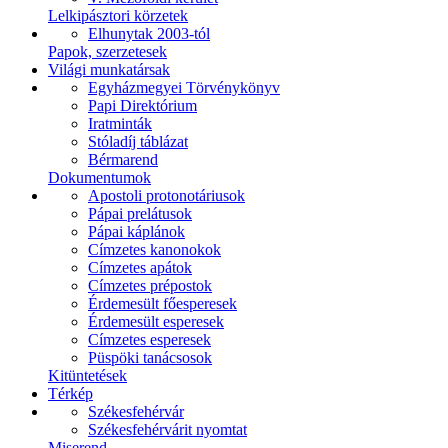
Lelkipásztori körzetek
Elhunytak 2003-tól
Papok, szerzetesek
Világi munkatársak
Egyházmegyei Törvénykönyv
Papi Direktórium
Iratminták
Stóladíj táblázat
Bérmarend
Dokumentumok
Apostoli protonotáriusok
Pápai prelátusok
Pápai káplánok
Címzetes kanonokok
Címzetes apátok
Címzetes prépostok
Érdemesült főesperesek
Érdemesült esperesek
Címzetes esperesek
Püspöki tanácsosok
Kitüntetések
Térkép
Székesfehérvár
Székesfehérvárit nyomtat
Miserend