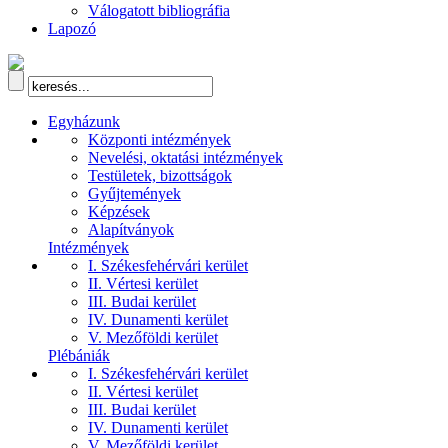
Válogatott bibliográfia
Lapozó
Egyházunk
Központi intézmények
Nevelési, oktatási intézmények
Testületek, bizottságok
Gyűjtemények
Képzések
Alapítványok
Intézmények
I. Székesfehérvári kerület
II. Vértesi kerület
III. Budai kerület
IV. Dunamenti kerület
V. Mezőföldi kerület
Plébániák
I. Székesfehérvári kerület
II. Vértesi kerület
III. Budai kerület
IV. Dunamenti kerület
V. Mezőföldi kerület