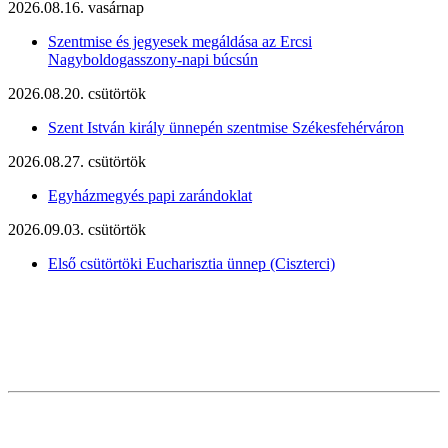
2026.08.16. vasárnap
Szentmise és jegyesek megáldása az Ercsi
Nagyboldogasszony-napi búcsún
2026.08.20. csütörtök
Szent István király ünnepén szentmise Székesfehérváron
2026.08.27. csütörtök
Egyházmegyés papi zarándoklat
2026.09.03. csütörtök
Első csütörtöki Eucharisztia ünnep (Ciszterci)