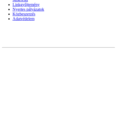
Linkgyűjtemény
Nyertes pályázatok
Közbeszerzés
Adatvédelem