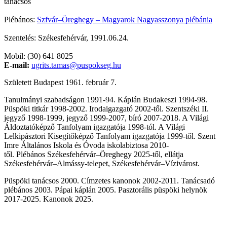
tanácsos
Plébános:
Szfvár–Öreghegy – Magyarok Nagyasszonya plébánia
Szentelés: Székesfehérvár, 1991.06.24.
Mobil: (30) 641 8025
E-mail:
ugrits.tamas@puspokseg.hu
Született Budapest 1961. február 7.
Tanulmányi szabadságon 1991-94. Káplán Budakeszi 1994-98.
Püspöki titkár 1998-2002. Irodaigazgató 2002-től. Szentszéki II.
jegyző 1998-1999, jegyző 1999-2007, bíró 2007-2018. A Világi
Áldoztatóképző Tanfolyam igazgatója 1998-tól. A Világi
Lelkipásztori Kisegítőképző Tanfolyam igazgatója 1999-től. Szent
Imre Általános Iskola és Óvoda iskolabiztosa 2010-
től.
Plébános
Székesfehérvár–Öreghegy 2025-től, ellátja
Székesfehérvár
–
Almássy-telepet, Székesfehérvár
–
Vízivárost.
Püspöki tanácsos 2000. Címzetes kanonok 2002-2011. Tanácsadó
plébános 2003. Pápai káplán 2005. Pasztorális püspöki helynök
2017-2025.
Kanonok 2025.