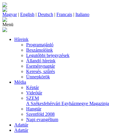
Magyar
|
English
|
Deutsch
|
Francais
|
Italiano
Menü
Híreink
Programajánló
Beszámolóink
Legutóbbi bejegyzések
Állandó híreink
Eseménynaptár
Keresés, szűrés
Ünnepkörök
Média
Képtár
Videótár
SZEM
A Székesfehérvári Egyházmegye Magazinja
Hangtár
Szentföld 2008
Napi evangélium
Adattár
Adattár