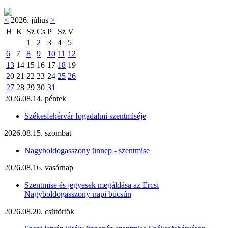
<
2026. július
>
H
K
Sz
Cs
P
Sz
V
1
2
3
4
5
6
7
8
9
10
11
12
13
14
15
16
17
18
19
20
21
22
23
24
25
26
27
28
29
30
31
2026.08.14. péntek
Székesfehérvár fogadalmi szentmiséje
2026.08.15. szombat
Nagyboldogasszony ünnep - szentmise
2026.08.16. vasárnap
Szentmise és jegyesek megáldása az Ercsi
Nagyboldogasszony-napi búcsún
2026.08.20. csütörtök