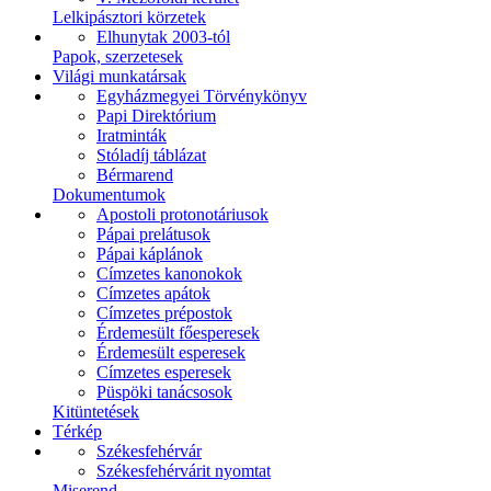
Lelkipásztori körzetek
Elhunytak 2003-tól
Papok, szerzetesek
Világi munkatársak
Egyházmegyei Törvénykönyv
Papi Direktórium
Iratminták
Stóladíj táblázat
Bérmarend
Dokumentumok
Apostoli protonotáriusok
Pápai prelátusok
Pápai káplánok
Címzetes kanonokok
Címzetes apátok
Címzetes prépostok
Érdemesült főesperesek
Érdemesült esperesek
Címzetes esperesek
Püspöki tanácsosok
Kitüntetések
Térkép
Székesfehérvár
Székesfehérvárit nyomtat
Miserend