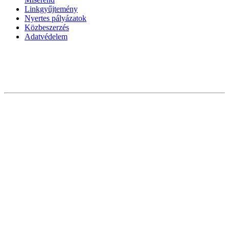
Linkgyűjtemény
Nyertes pályázatok
Közbeszerzés
Adatvédelem