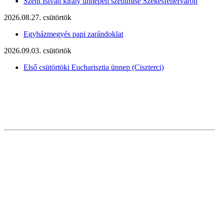
Szent István király ünnepén szentmise Székesfehérváron
2026.08.27. csütörtök
Egyházmegyés papi zarándoklat
2026.09.03. csütörtök
Első csütörtöki Eucharisztia ünnep (Ciszterci)