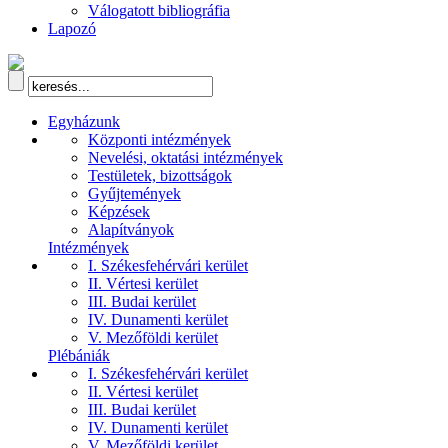
Válogatott bibliográfia
Lapozó
Egyházunk
Központi intézmények
Nevelési, oktatási intézmények
Testületek, bizottságok
Gyűjtemények
Képzések
Alapítványok
Intézmények
I. Székesfehérvári kerület
II. Vértesi kerület
III. Budai kerület
IV. Dunamenti kerület
V. Mezőföldi kerület
Plébániák
I. Székesfehérvári kerület
II. Vértesi kerület
III. Budai kerület
IV. Dunamenti kerület
V. Mezőföldi kerület