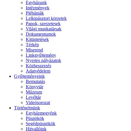
Egyházunk
Intézmények
Plébániák
Lelkipásztori körzetek
Papok, szerzetesek
Világi munkatársak
Dokumentumok
Kitüntetések
Térkép
Miserend
Linkgyűjtemény
Nyertes pályázatok
Közbeszerzés
Adatvédelem
Gyűjteményeink
Bemutatás
Könyvtár
Múzeum
Levéltár
Videósorozat
Történelmünk
Egyházmegyénk
Püspökök
Segédpüspökök
Hitvallóink