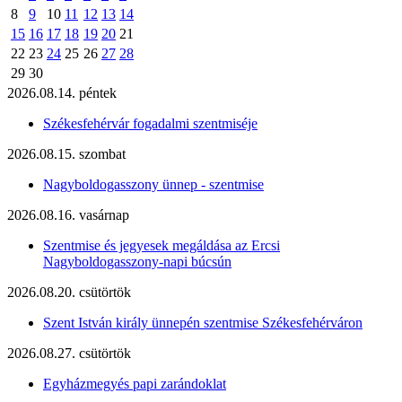
8
9
10
11
12
13
14
15
16
17
18
19
20
21
22
23
24
25
26
27
28
29
30
2026.08.14. péntek
Székesfehérvár fogadalmi szentmiséje
2026.08.15. szombat
Nagyboldogasszony ünnep - szentmise
2026.08.16. vasárnap
Szentmise és jegyesek megáldása az Ercsi
Nagyboldogasszony-napi búcsún
2026.08.20. csütörtök
Szent István király ünnepén szentmise Székesfehérváron
2026.08.27. csütörtök
Egyházmegyés papi zarándoklat