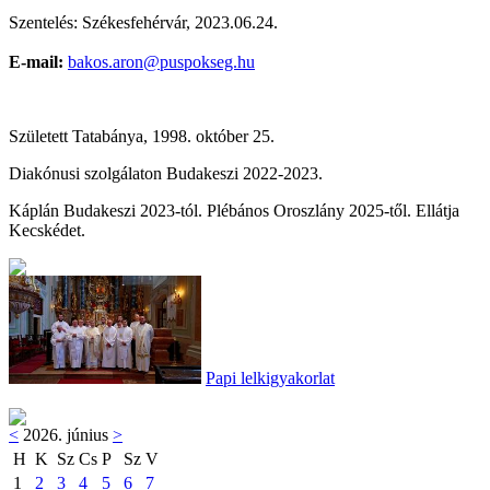
Szentelés: Székesfehérvár, 2023.06.24.
E-mail:
bakos.aron@puspokseg.hu
Született Tatabánya, 1998. október 25.
Diakónusi szolgálaton Budakeszi 2022-2023.
Káplán Budakeszi 2023-tól. Plébános Oroszlány 2025-től. Ellátja
Kecskédet.
Papi lelkigyakorlat
<
2026. június
>
H
K
Sz
Cs
P
Sz
V
1
2
3
4
5
6
7