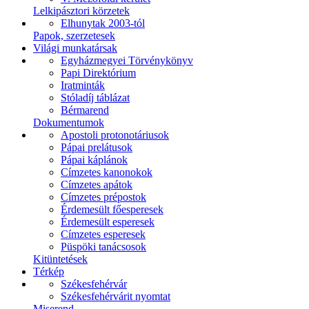
Lelkipásztori körzetek
Elhunytak 2003-tól
Papok, szerzetesek
Világi munkatársak
Egyházmegyei Törvénykönyv
Papi Direktórium
Iratminták
Stóladíj táblázat
Bérmarend
Dokumentumok
Apostoli protonotáriusok
Pápai prelátusok
Pápai káplánok
Címzetes kanonokok
Címzetes apátok
Címzetes prépostok
Érdemesült főesperesek
Érdemesült esperesek
Címzetes esperesek
Püspöki tanácsosok
Kitüntetések
Térkép
Székesfehérvár
Székesfehérvárit nyomtat
Miserend