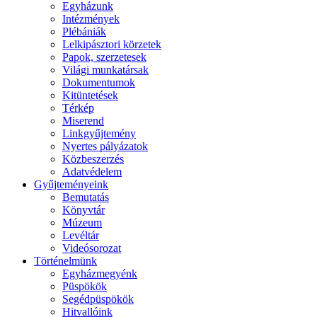
Egyházunk
Intézmények
Plébániák
Lelkipásztori körzetek
Papok, szerzetesek
Világi munkatársak
Dokumentumok
Kitüntetések
Térkép
Miserend
Linkgyűjtemény
Nyertes pályázatok
Közbeszerzés
Adatvédelem
Gyűjteményeink
Bemutatás
Könyvtár
Múzeum
Levéltár
Videósorozat
Történelmünk
Egyházmegyénk
Püspökök
Segédpüspökök
Hitvallóink