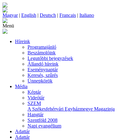
Magyar
|
English
|
Deutsch
|
Francais
|
Italiano
Menü
Híreink
Programajánló
Beszámolóink
Legutóbbi bejegyzések
Állandó híreink
Eseménynaptár
Keresés, szűrés
Ünnepkörök
Média
Képtár
Videótár
SZEM
A Székesfehérvári Egyházmegye Magazinja
Hangtár
Szentföld 2008
Napi evangélium
Adattár
Adattár