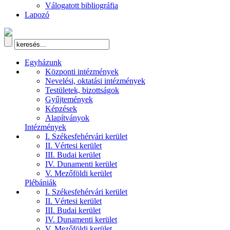
Válogatott bibliográfia
Lapozó
Egyházunk
Központi intézmények
Nevelési, oktatási intézmények
Testületek, bizottságok
Gyűjtemények
Képzések
Alapítványok
Intézmények
I. Székesfehérvári kerület
II. Vértesi kerület
III. Budai kerület
IV. Dunamenti kerület
V. Mezőföldi kerület
Plébániák
I. Székesfehérvári kerület
II. Vértesi kerület
III. Budai kerület
IV. Dunamenti kerület
V. Mezőföldi kerület