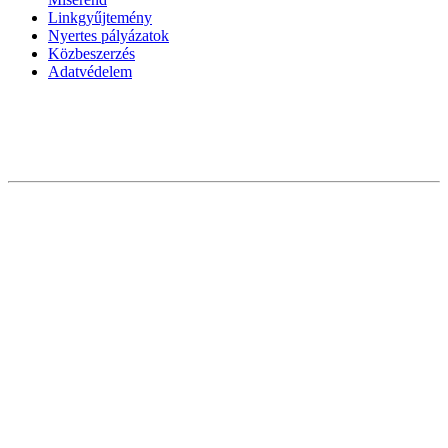
Linkgyűjtemény
Nyertes pályázatok
Közbeszerzés
Adatvédelem