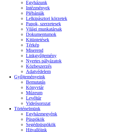
Egyházunk
Intézmények
Plébániák
Lelkipásztori körzetek
Papok, szerzetesek
Világi munkatársak
Dokumentumok
Kitüntetések
Térkép
Miserend
Linkgyűjtemény
Nyertes pályázatok
Közbeszerzés
Adatvédelem
Gyűjteményeink
Bemutatás
Könyvtár
Múzeum
Levéltár
Videósorozat
Történelmünk
Egyházmegyénk
Püspökök
Segédpüspökök
Hitvallóink