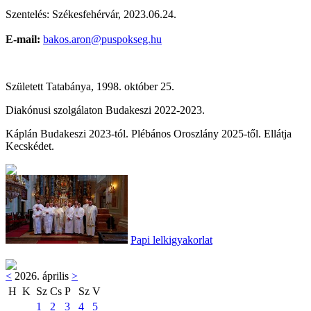
Szentelés: Székesfehérvár, 2023.06.24.
E-mail:
bakos.aron@puspokseg.hu
Született Tatabánya, 1998. október 25.
Diakónusi szolgálaton Budakeszi 2022-2023.
Káplán Budakeszi 2023-tól. Plébános Oroszlány 2025-től. Ellátja
Kecskédet.
Papi lelkigyakorlat
<
2026. április
>
H
K
Sz
Cs
P
Sz
V
1
2
3
4
5