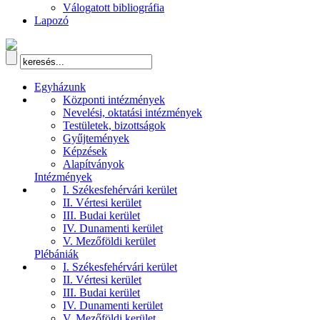
Válogatott bibliográfia
Lapozó
Egyházunk
Központi intézmények
Nevelési, oktatási intézmények
Testületek, bizottságok
Gyűjtemények
Képzések
Alapítványok
Intézmények
I. Székesfehérvári kerület
II. Vértesi kerület
III. Budai kerület
IV. Dunamenti kerület
V. Mezőföldi kerület
Plébániák
I. Székesfehérvári kerület
II. Vértesi kerület
III. Budai kerület
IV. Dunamenti kerület
V. Mezőföldi kerület