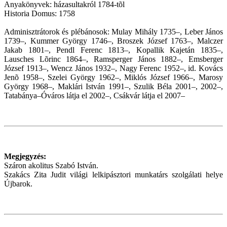
Anyakönyvek: házasultakról 1784-tõl
Historia Domus: 1758
Adminisztrátorok és plébánosok: Mulay Mihály 1735–, Leber János
1739–, Kummer György 1746–, Broszek József 1763–, Malczer
Jakab 1801–, Pendl Ferenc 1813–, Kopallik Kajetán 1835–,
Lausches Lõrinc 1864–, Ramsperger János 1882–, Emsberger
József 1913–, Wencz János 1932–, Nagy Ferenc 1952–, id. Kovács
Jenõ 1958–, Szelei György 1962–, Miklós József 1966–, Marosy
György 1968–, Maklári István 1991–, Szulik Béla 2001–, 2002–,
Tatabánya–Óváros látja el 2002–, Csákvár látja el 2007–
Megjegyzés:
Száron akolitus Szabó István.
Szakács Zita Judit világi lelkipásztori munkatárs szolgálati helye
Újbarok.