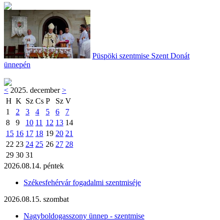
Püspöki szentmise Szent Donát
ünnepén
<
2025. december
>
H
K
Sz
Cs
P
Sz
V
1
2
3
4
5
6
7
8
9
10
11
12
13
14
15
16
17
18
19
20
21
22
23
24
25
26
27
28
29
30
31
2026.08.14. péntek
Székesfehérvár fogadalmi szentmiséje
2026.08.15. szombat
Nagyboldogasszony ünnep - szentmise