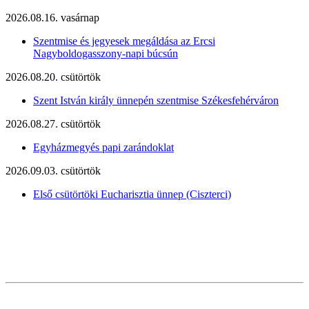
2026.08.16. vasárnap
Szentmise és jegyesek megáldása az Ercsi
Nagyboldogasszony-napi búcsún
2026.08.20. csütörtök
Szent István király ünnepén szentmise Székesfehérváron
2026.08.27. csütörtök
Egyházmegyés papi zarándoklat
2026.09.03. csütörtök
Első csütörtöki Eucharisztia ünnep (Ciszterci)