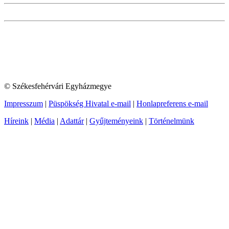
© Székesfehérvári Egyházmegye
Impresszum
|
Püspökség Hivatal e-mail
|
Honlapreferens e-mail
Híreink
|
Média
|
Adattár
|
Gyűjteményeink
|
Történelmünk