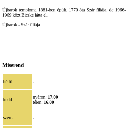
Újbarok temploma 1881-ben épült. 1770 óta Szár filiája, de 1966-
1969 közt Bicske látta el.
Újbarok - Szár fíliája
Miserend
hétfő
-
nyáron:
17.00
kedd
télen:
16.00
szerda
-