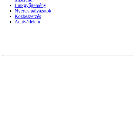
Linkgyűjtemény
Nyertes pályázatok
Közbeszerzés
Adatvédelem