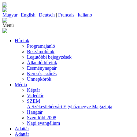
Magyar
|
English
|
Deutsch
|
Francais
|
Italiano
Menü
Híreink
Programajánló
Beszámolóink
Legutóbbi bejegyzések
Állandó híreink
Eseménynaptár
Keresés, szűrés
Ünnepkörök
Média
Képtár
Videótár
SZEM
A Székesfehérvári Egyházmegye Magazinja
Hangtár
Szentföld 2008
Napi evangélium
Adattár
Adattár