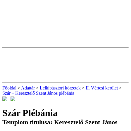
Főoldal
>
Adattár
>
Lelkipásztori körzetek
>
II. Vértesi kerület
>
Szár – Keresztelő Szent János plébánia
Szár Plébánia
Templom titulusa: Keresztelő Szent János