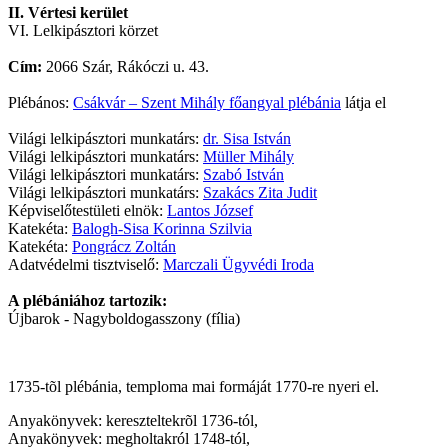
II. Vértesi kerület
VI. Lelkipásztori körzet
Cím:
2066 Szár, Rákóczi u. 43.
Plébános:
Csákvár – Szent Mihály főangyal plébánia
látja el
Világi lelkipásztori munkatárs:
dr. Sisa István
Világi lelkipásztori munkatárs:
Müller Mihály
Világi lelkipásztori munkatárs:
Szabó István
Világi lelkipásztori munkatárs:
Szakács Zita Judit
Képviselőtestületi elnök:
Lantos József
Katekéta:
Balogh-Sisa Korinna Szilvia
Katekéta:
Pongrácz Zoltán
Adatvédelmi tisztviselő:
Marczali Ügyvédi Iroda
A plébániához tartozik:
Újbarok - Nagyboldogasszony (fília)
1735-tõl plébánia, temploma mai formáját 1770-re nyeri el.
Anyakönyvek: kereszteltekrõl 1736-tól,
Anyakönyvek: megholtakról 1748-tól,