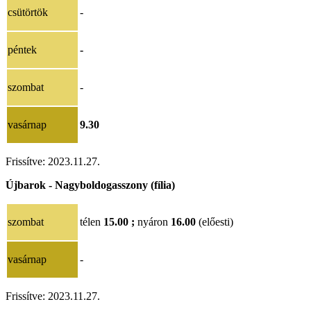
csütörtök
-
péntek
-
szombat
-
vasárnap
9.30
Frissítve:
2023.11.27.
Újbarok - Nagyboldogasszony (fília)
szombat
télen
15.00 ;
nyáron
16.00
(előesti)
vasárnap
-
Frissítve:
2023.11.27.