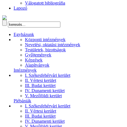
Válogatott bibliográfia
Lapozó
Egyházunk
Központi intézmények
Nevelési, oktatási intézmények
Testületek, bizottságok
Gyűjtemények
Képzések
Alapítványok
Intézmények
I. Székesfehérvári kerület
II. Vértesi kerület
III. Budai kerület
IV. Dunamenti kerület
V. Mezőföldi kerület
Plébániák
I. Székesfehérvári kerület
II. Vértesi kerület
III. Budai kerület
IV. Dunamenti kerület
V. Mezőföldi kerület