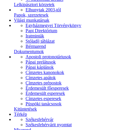
Lelkipásztori körzetek
Elhunytak 2003-tól
Papok, szerzetesek
Világi munkatársak
Egyházmegyei Törvénykönyv
Papi Direktórium
Iratminták
Stóladíj táblázat
Bérmarend
Dokumentumok
Apostoli protonotáriusok
Pápai prelátusok
Pápai káplánok
Címzetes kanonokok
Címzetes apátok
Címzetes prépostok
Érdemesült főesperesek
Érdemesült esperesek
Címzetes esperesek
Püspöki tanácsosok
Kitüntetések
Térkép
Székesfehérvár
Székesfehérvárit nyomtat
Miserend