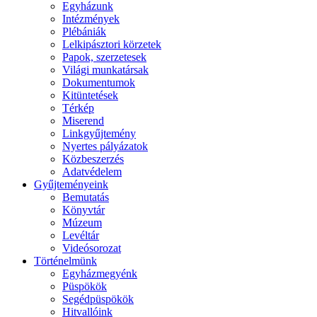
Egyházunk
Intézmények
Plébániák
Lelkipásztori körzetek
Papok, szerzetesek
Világi munkatársak
Dokumentumok
Kitüntetések
Térkép
Miserend
Linkgyűjtemény
Nyertes pályázatok
Közbeszerzés
Adatvédelem
Gyűjteményeink
Bemutatás
Könyvtár
Múzeum
Levéltár
Videósorozat
Történelmünk
Egyházmegyénk
Püspökök
Segédpüspökök
Hitvallóink