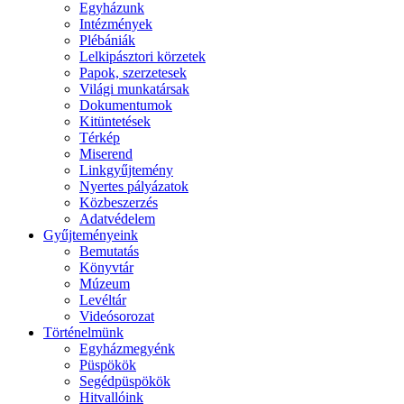
Egyházunk
Intézmények
Plébániák
Lelkipásztori körzetek
Papok, szerzetesek
Világi munkatársak
Dokumentumok
Kitüntetések
Térkép
Miserend
Linkgyűjtemény
Nyertes pályázatok
Közbeszerzés
Adatvédelem
Gyűjteményeink
Bemutatás
Könyvtár
Múzeum
Levéltár
Videósorozat
Történelmünk
Egyházmegyénk
Püspökök
Segédpüspökök
Hitvallóink