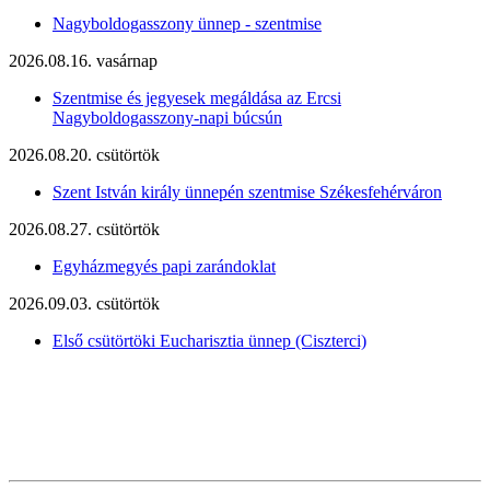
Nagyboldogasszony ünnep - szentmise
2026.08.16. vasárnap
Szentmise és jegyesek megáldása az Ercsi
Nagyboldogasszony-napi búcsún
2026.08.20. csütörtök
Szent István király ünnepén szentmise Székesfehérváron
2026.08.27. csütörtök
Egyházmegyés papi zarándoklat
2026.09.03. csütörtök
Első csütörtöki Eucharisztia ünnep (Ciszterci)