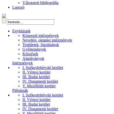
Válogatott bibliográfia
Lapozó
Egyházunk
Központi intézmények
Nevelési, oktatási intézmények
Testületek, bizottságok
Gyűjtemények
Képzések
Alapítványok
Intézmények
I. Székesfehérvári kerület
II. Vértesi kerület
III. Budai kerület
IV. Dunamenti kerület
V. Mezőföldi kerület
Plébániák
I. Székesfehérvári kerület
II. Vértesi kerület
III. Budai kerület
IV. Dunamenti kerület
V. Mezőföldi kerület