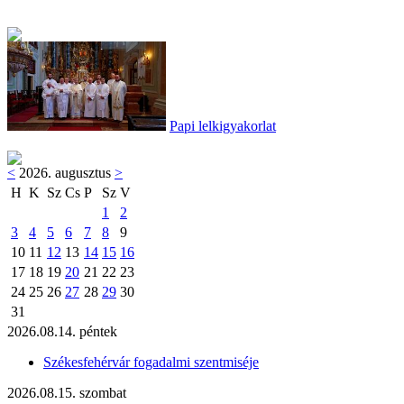
Papi lelkigyakorlat
<
2026. augusztus
>
H
K
Sz
Cs
P
Sz
V
1
2
3
4
5
6
7
8
9
10
11
12
13
14
15
16
17
18
19
20
21
22
23
24
25
26
27
28
29
30
31
2026.08.14. péntek
Székesfehérvár fogadalmi szentmiséje
2026.08.15. szombat