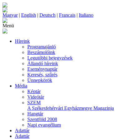
Magyar
|
English
|
Deutsch
|
Francais
|
Italiano
Menü
Híreink
Programajánló
Beszámolóink
Legutóbbi bejegyzések
Állandó híreink
Eseménynaptár
Keresés, szűrés
Ünnepkörök
Média
Képtár
Videótár
SZEM
A Székesfehérvári Egyházmegye Magazinja
Hangtár
Szentföld 2008
Napi evangélium
Adattár
Adattár