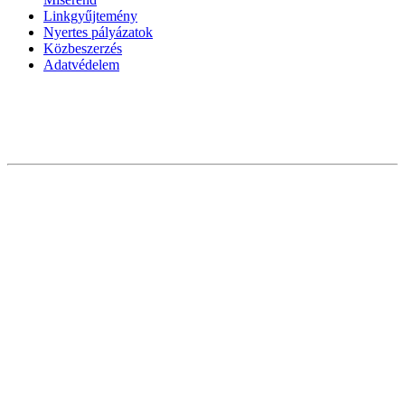
Linkgyűjtemény
Nyertes pályázatok
Közbeszerzés
Adatvédelem