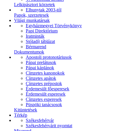
Lelkipásztori körzetek
Elhunytak 2003-tól
Papok, szerzetesek
Világi munkatársak
Egyházmegyei Törvénykönyv
Papi Direktórium
Iratminták
Stóladíj táblázat
Bérmarend
Dokumentumok
Apostoli protonotáriusok
Pápai prelátusok
Pápai káplánok
Címzetes kanonokok
Címzetes apátok
Címzetes prépostok
Érdemesült főesperesek
Érdemesült esperesek
Címzetes esperesek
Püspöki tanácsosok
Kitüntetések
Térkép
Székesfehérvár
Székesfehérvárit nyomtat
Miserend