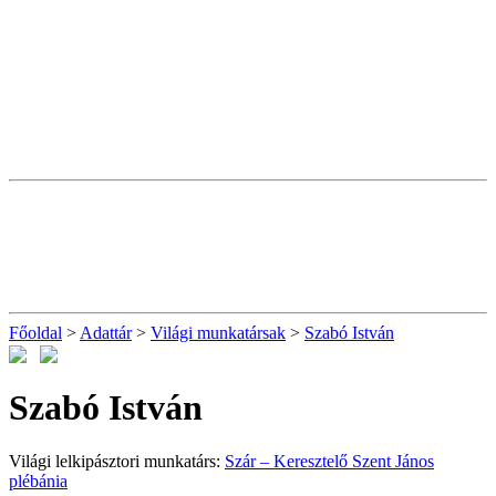
Főoldal
>
Adattár
>
Világi munkatársak
>
Szabó István
Szabó István
Világi lelkipásztori munkatárs:
Szár – Keresztelő Szent János
plébánia